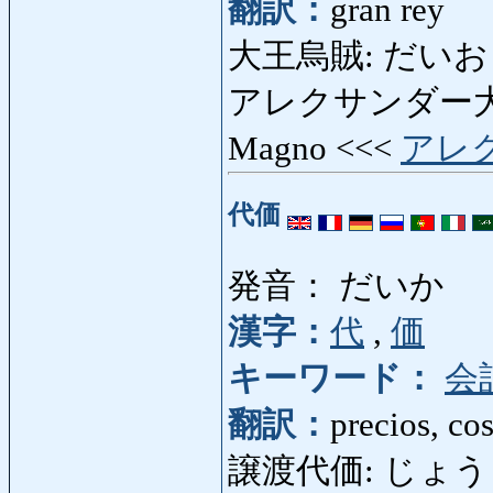
翻訳：
gran rey
大王烏賊: だいおういか
アレクサンダー大王:
Magno <<<
アレ
代価
発音： だいか
漢字：
代
,
価
キーワード：
会
翻訳：
precios, cos
譲渡代価: じょうとだいか: