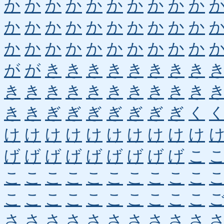
か
か
か
か
か
か
か
か
か
か
か
か
か
か
か
か
か
か
か
か
か
か
か
か
か
か
か
か
か
か
が
が
き
き
き
き
き
き
き
き
き
き
き
き
き
き
き
き
き
き
き
き
ぎ
ぎ
ぎ
ぎ
ぎ
ぎ
ぎ
く
け
け
け
け
け
け
け
け
け
け
げ
げ
げ
げ
げ
げ
げ
げ
げ
こ
こ
こ
こ
こ
こ
こ
こ
こ
こ
こ
こ
こ
こ
こ
こ
こ
こ
こ
こ
こ
さ
さ
さ
さ
さ
さ
さ
さ
さ
さ