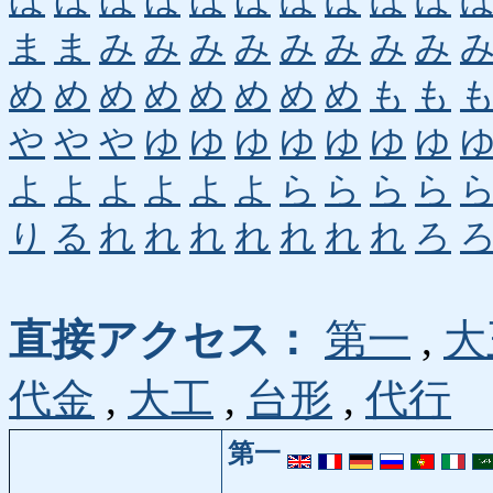
ほ
ほ
ほ
ほ
ほ
ほ
ぼ
ぼ
ぼ
ぼ
ま
ま
み
み
み
み
み
み
み
み
め
め
め
め
め
め
め
め
も
も
や
や
や
ゆ
ゆ
ゆ
ゆ
ゆ
ゆ
ゆ
よ
よ
よ
よ
よ
よ
ら
ら
ら
ら
り
る
れ
れ
れ
れ
れ
れ
れ
ろ
直接アクセス：
第一
,
大
代金
,
大工
,
台形
,
代行
第一