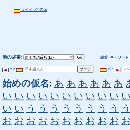
スペイン語表示
他の辞書:
部首
キーワード
=>
=>
始めの仮名
:
あ
あ
あ
あ
あ
あ
い
い
い
い
い
い
い
い
い
い
い
い
う
う
う
う
う
う
う
う
お
お
お
お
お
お
お
お
お
お