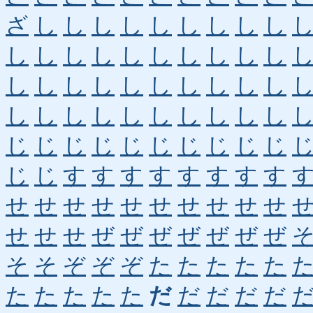
ざ
し
し
し
し
し
し
し
し
し
し
し
し
し
し
し
し
し
し
し
し
し
し
し
し
し
し
し
し
し
し
し
し
し
し
し
し
し
し
し
じ
じ
じ
じ
じ
じ
じ
じ
じ
じ
じ
じ
す
す
す
す
す
す
す
す
せ
せ
せ
せ
せ
せ
せ
せ
せ
せ
せ
せ
せ
ぜ
ぜ
ぜ
ぜ
ぜ
ぜ
ぜ
そ
そ
ぞ
ぞ
ぞ
た
た
た
た
た
た
た
た
た
た
だ
だ
だ
だ
だ