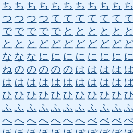
ち
ち
ち
ち
ち
ち
ち
ち
ち
ち
つ
つ
つ
つ
て
て
て
て
て
て
で
で
で
で
で
と
と
と
と
と
と
と
と
ど
ど
ど
ど
ど
ど
ど
な
な
な
に
に
に
に
に
に
に
ね
の
の
の
の
の
は
は
は
は
は
は
は
は
は
は
は
は
は
は
ひ
ひ
ひ
ひ
ひ
ひ
ひ
ひ
ひ
ひ
ふ
ふ
ふ
ふ
ふ
ふ
ふ
ふ
ふ
ふ
へ
へ
へ
へ
へ
へ
へ
べ
べ
べ