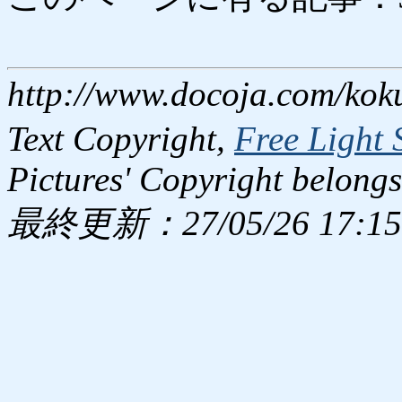
http://www.docoja.com/kok
Text Copyright,
Free Light 
Pictures' Copyright belongs
最終更新：27/05/26 17:15