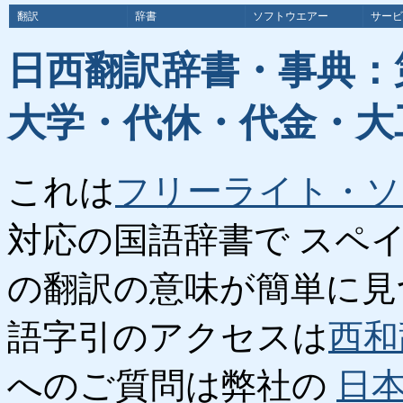
翻訳
辞書
ソフトウエアー
サービ
日西翻訳辞書・事典：
大学・代休・代金・大
これは
フリーライト・ソ
対応の国語辞書で スペ
の翻訳の意味が簡単に見
語字引のアクセスは
西和
へのご質問は弊社の
日