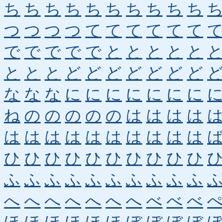
ち
ち
ち
ち
ち
ち
ち
ち
ち
ち
つ
つ
つ
つ
て
て
て
て
て
て
で
で
で
で
で
と
と
と
と
と
と
と
と
ど
ど
ど
ど
ど
ど
ど
な
な
な
に
に
に
に
に
に
に
ね
の
の
の
の
の
は
は
は
は
は
は
は
は
は
は
は
は
は
は
ひ
ひ
ひ
ひ
ひ
ひ
ひ
ひ
ひ
ひ
ふ
ふ
ふ
ふ
ふ
ふ
ふ
ふ
ふ
ふ
へ
へ
へ
へ
へ
へ
へ
べ
べ
べ