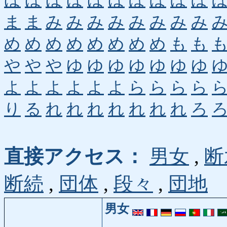
ほ
ほ
ほ
ほ
ほ
ほ
ぼ
ぼ
ぼ
ぼ
ま
ま
み
み
み
み
み
み
み
み
め
め
め
め
め
め
め
め
も
も
や
や
や
ゆ
ゆ
ゆ
ゆ
ゆ
ゆ
ゆ
よ
よ
よ
よ
よ
よ
ら
ら
ら
ら
り
る
れ
れ
れ
れ
れ
れ
れ
ろ
直接アクセス：
男女
,
断
断続
,
団体
,
段々
,
団地
男女