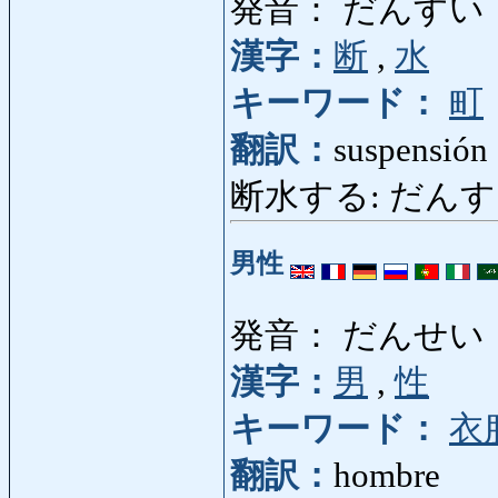
発音： だんすい
漢字：
断
,
水
キーワード：
町
翻訳：
suspensión 
断水する: だんすいする: 
男性
発音： だんせい
漢字：
男
,
性
キーワード：
衣
翻訳：
hombre