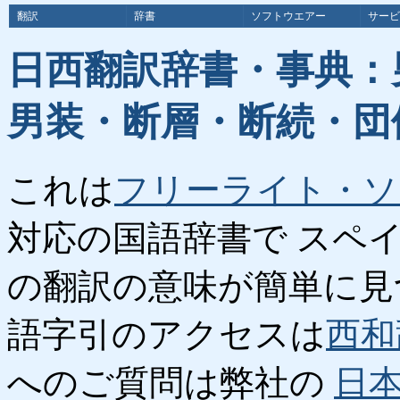
翻訳
辞書
ソフトウエアー
サービ
日西翻訳辞書・事典：
男装・断層・断続・団
これは
フリーライト・ソ
対応の国語辞書で スペ
の翻訳の意味が簡単に見
語字引のアクセスは
西和
へのご質問は弊社の
日