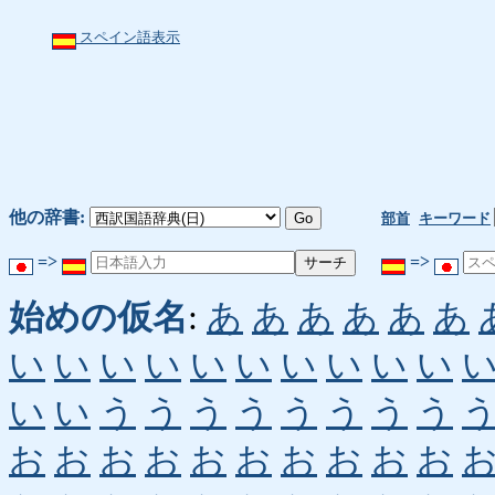
スペイン語表示
他の辞書:
部首
キーワード
=>
=>
始めの仮名
:
あ
あ
あ
あ
あ
あ
い
い
い
い
い
い
い
い
い
い
い
い
う
う
う
う
う
う
う
う
お
お
お
お
お
お
お
お
お
お