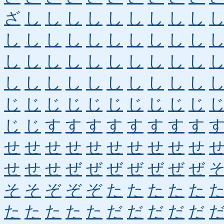
ざ
し
し
し
し
し
し
し
し
し
し
し
し
し
し
し
し
し
し
し
し
し
し
し
し
し
し
し
し
し
し
し
し
し
し
し
し
し
し
し
じ
じ
じ
じ
じ
じ
じ
じ
じ
じ
じ
じ
す
す
す
す
す
す
す
す
せ
せ
せ
せ
せ
せ
せ
せ
せ
せ
せ
せ
せ
ぜ
ぜ
ぜ
ぜ
ぜ
ぜ
ぜ
そ
そ
ぞ
ぞ
ぞ
た
た
た
た
た
た
た
た
た
た
だ
だ
だ
だ
だ