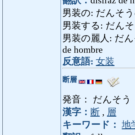
翻訳：
disfraz de 
男装の: だんそうの: d
男装する: だんそうする: 
男装の麗人: だんそうの
de hombre
反意語:
女装
断層
発音： だんそう
漢字：
断
,
層
キーワード：
地