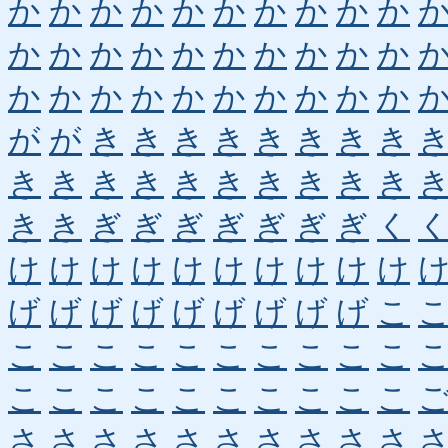
か
か
か
か
か
か
か
か
か
か
か
か
か
か
か
か
か
か
か
か
か
か
か
か
か
か
か
か
か
か
が
が
き
き
き
き
き
き
き
き
き
き
き
き
き
き
き
き
き
き
き
き
ぎ
ぎ
ぎ
ぎ
ぎ
ぎ
ぎ
く
け
け
け
け
け
け
け
け
け
け
げ
げ
げ
げ
げ
げ
げ
げ
げ
こ
こ
こ
こ
こ
こ
こ
こ
こ
こ
こ
こ
こ
こ
こ
こ
こ
こ
こ
こ
こ
さ
さ
さ
さ
さ
さ
さ
さ
さ
さ