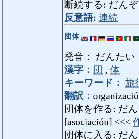
断続する: だんぞくする:
反意語:
連続
団体
発音： だんたい
漢字：
団
,
体
キーワード：
旅
翻訳：
organizació
団体を作る: だんたいを
[asociación] <<<
団体に入る: だんたい