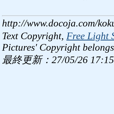
http://www.docoja.com/kok
Text Copyright,
Free Light 
Pictures' Copyright belongs
最終更新：27/05/26 17:15