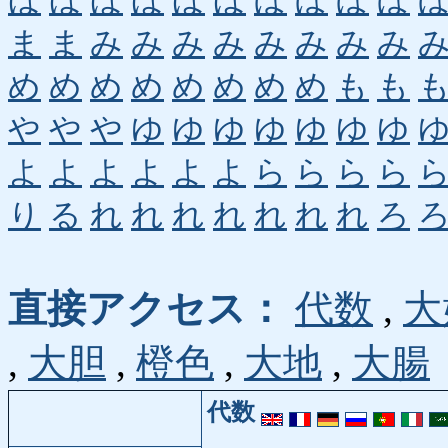
ほ
ほ
ほ
ほ
ほ
ほ
ぼ
ぼ
ぼ
ぼ
ま
ま
み
み
み
み
み
み
み
み
め
め
め
め
め
め
め
め
も
も
や
や
や
ゆ
ゆ
ゆ
ゆ
ゆ
ゆ
ゆ
よ
よ
よ
よ
よ
よ
ら
ら
ら
ら
り
る
れ
れ
れ
れ
れ
れ
れ
ろ
直接アクセス：
代数
,
大
,
大胆
,
橙色
,
大地
,
大腸
代数