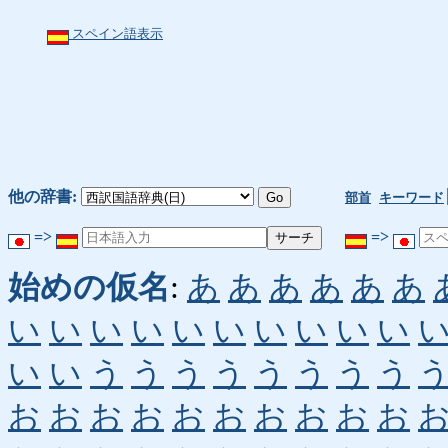
スペイン語表示
他の辞書:
部首
キーワード
=>
=>
始めの仮名
:
あ
あ
あ
あ
あ
あ
い
い
い
い
い
い
い
い
い
い
い
い
う
う
う
う
う
う
う
う
お
お
お
お
お
お
お
お
お
お