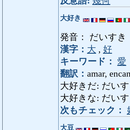
反意語:
幾何
大好き
発音： だいすき
漢字：
大
,
好
キーワード：
愛
翻訳：
amar, encan
大好きだ: だい
大好きな: だいすきな: 
次もチェック：
大豆