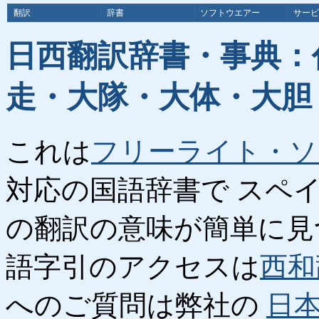
翻訳
辞書
ソフトウエアー
サービ
日西翻訳辞書・事典：
走・大隊・大体・大胆
これは
フリーライト・ソ
対応の国語辞書で スペ
の翻訳の意味が簡単に見
語字引のアクセスは
西和
へのご質問は弊社の
日