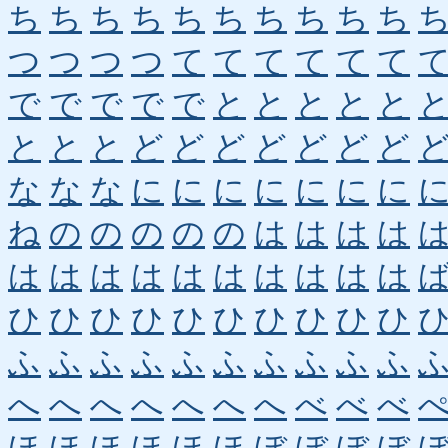
ち
ち
ち
ち
ち
ち
ち
ち
ち
ち
つ
つ
つ
つ
て
て
て
て
て
て
で
で
で
で
で
と
と
と
と
と
と
と
と
ど
ど
ど
ど
ど
ど
ど
な
な
な
に
に
に
に
に
に
に
ね
の
の
の
の
の
は
は
は
は
は
は
は
は
は
は
は
は
は
は
ひ
ひ
ひ
ひ
ひ
ひ
ひ
ひ
ひ
ひ
ふ
ふ
ふ
ふ
ふ
ふ
ふ
ふ
ふ
ふ
へ
へ
へ
へ
へ
へ
へ
べ
べ
べ