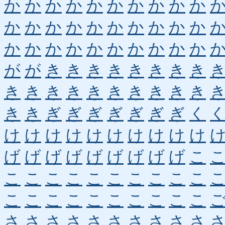
か
か
か
か
か
か
か
か
か
か
か
か
か
か
か
か
か
か
か
か
か
か
か
か
か
か
か
か
か
か
が
が
き
き
き
き
き
き
き
き
き
き
き
き
き
き
き
き
き
き
き
き
ぎ
ぎ
ぎ
ぎ
ぎ
ぎ
ぎ
く
け
け
け
け
け
け
け
け
け
け
げ
げ
げ
げ
げ
げ
げ
げ
げ
こ
こ
こ
こ
こ
こ
こ
こ
こ
こ
こ
こ
こ
こ
こ
こ
こ
こ
こ
こ
こ
さ
さ
さ
さ
さ
さ
さ
さ
さ
さ