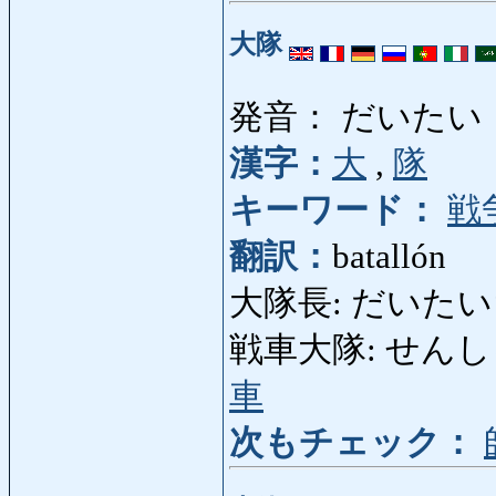
大隊
発音： だいたい
漢字：
大
,
隊
キーワード：
戦
翻訳：
batallón
大隊長: だいたいちょう:
戦車大隊: せんしゃだい
車
次もチェック：