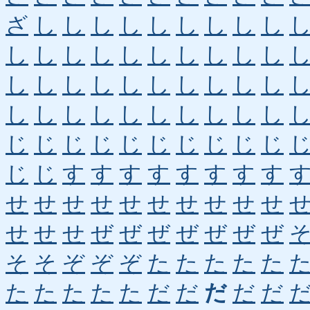
ざ
し
し
し
し
し
し
し
し
し
し
し
し
し
し
し
し
し
し
し
し
し
し
し
し
し
し
し
し
し
し
し
し
し
し
し
し
し
し
し
じ
じ
じ
じ
じ
じ
じ
じ
じ
じ
じ
じ
す
す
す
す
す
す
す
す
せ
せ
せ
せ
せ
せ
せ
せ
せ
せ
せ
せ
せ
ぜ
ぜ
ぜ
ぜ
ぜ
ぜ
ぜ
そ
そ
ぞ
ぞ
ぞ
た
た
た
た
た
た
た
た
た
た
だ
だ
だ
だ
だ