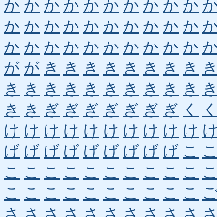
か
か
か
か
か
か
か
か
か
か
か
か
か
か
か
か
か
か
か
か
か
か
か
か
か
か
か
か
か
か
が
が
き
き
き
き
き
き
き
き
き
き
き
き
き
き
き
き
き
き
き
き
ぎ
ぎ
ぎ
ぎ
ぎ
ぎ
ぎ
く
け
け
け
け
け
け
け
け
け
け
げ
げ
げ
げ
げ
げ
げ
げ
げ
こ
こ
こ
こ
こ
こ
こ
こ
こ
こ
こ
こ
こ
こ
こ
こ
こ
こ
こ
こ
こ
さ
さ
さ
さ
さ
さ
さ
さ
さ
さ