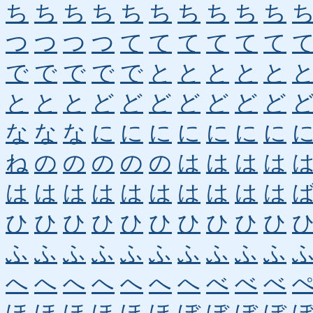
ち
ち
ち
ち
ち
ち
ち
ち
ち
ち
つ
つ
つ
つ
て
て
て
て
て
て
で
で
で
で
で
と
と
と
と
と
と
と
と
ど
ど
ど
ど
ど
ど
ど
な
な
な
に
に
に
に
に
に
に
ね
の
の
の
の
の
は
は
は
は
は
は
は
は
は
は
は
は
は
は
ひ
ひ
ひ
ひ
ひ
ひ
ひ
ひ
ひ
ひ
ふ
ふ
ふ
ふ
ふ
ふ
ふ
ふ
ふ
ふ
へ
へ
へ
へ
へ
へ
へ
べ
べ
べ