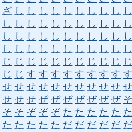
ざ
し
し
し
し
し
し
し
し
し
し
し
し
し
し
し
し
し
し
し
し
し
し
し
し
し
し
し
し
し
し
し
し
し
し
し
し
し
し
し
じ
じ
じ
じ
じ
じ
じ
じ
じ
じ
じ
じ
す
す
す
す
す
す
す
す
せ
せ
せ
せ
せ
せ
せ
せ
せ
せ
せ
せ
せ
ぜ
ぜ
ぜ
ぜ
ぜ
ぜ
ぜ
そ
そ
ぞ
ぞ
ぞ
た
た
た
た
た
た
た
た
た
た
だ
だ
だ
だ
だ