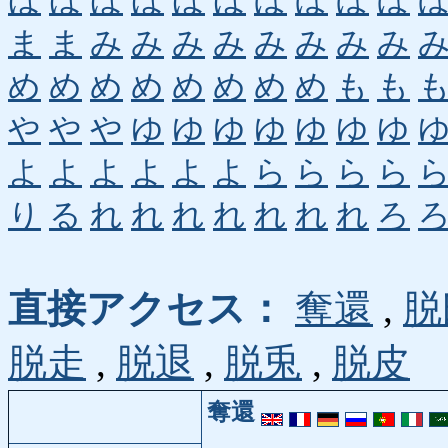
ほ
ほ
ほ
ほ
ほ
ほ
ぼ
ぼ
ぼ
ぼ
ま
ま
み
み
み
み
み
み
み
み
め
め
め
め
め
め
め
め
も
も
や
や
や
ゆ
ゆ
ゆ
ゆ
ゆ
ゆ
ゆ
よ
よ
よ
よ
よ
よ
ら
ら
ら
ら
り
る
れ
れ
れ
れ
れ
れ
れ
ろ
直接アクセス：
奪還
,
脱
脱走
,
脱退
,
脱兎
,
脱皮
奪還