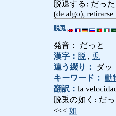
脱退する: だったいする: 
(de algo), retirarse
脱兎
発音： だっと
漢字：
脱
,
兎
違う綴り：
ダッ
キーワード：
動
翻訳：
la velocida
脱兎の如く: だっとのごと
<<<
如