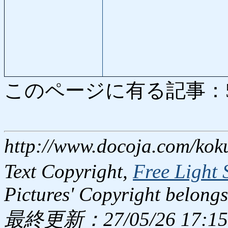
このページに有る記事：5487
http://www.docoja.com/kok
Text Copyright,
Free Light 
Pictures' Copyright belongs
最終更新：27/05/26 17:15