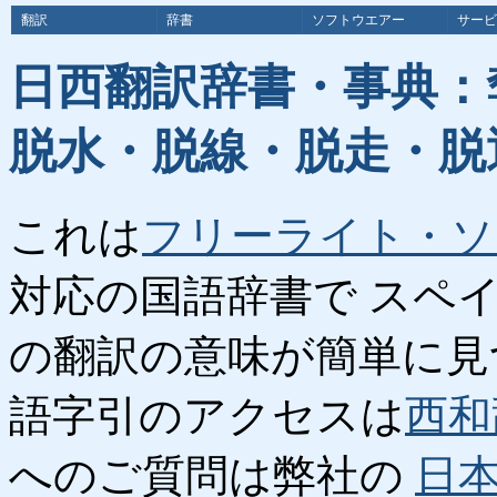
翻訳
辞書
ソフトウエアー
サービ
日西翻訳辞書・事典：
脱水・脱線・脱走・脱
これは
フリーライト・ソ
対応の国語辞書で スペ
の翻訳の意味が簡単に見
語字引のアクセスは
西和
へのご質問は弊社の
日