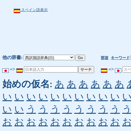
スペイン語表示
他の辞書:
部首
キーワード
=>
=>
始めの仮名
:
あ
あ
あ
あ
あ
あ
い
い
い
い
い
い
い
い
い
い
い
い
う
う
う
う
う
う
う
う
お
お
お
お
お
お
お
お
お
お