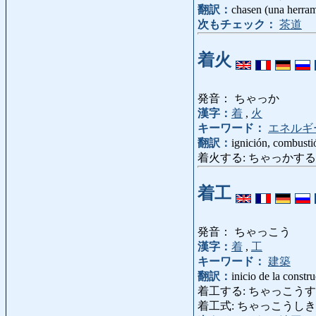
翻訳：
chasen (una herrami
次もチェック：
茶道
着火
発音： ちゃっか
漢字：
着
,
火
キーワード：
エネルギ
翻訳：
ignición, combusti
着火する: ちゃっかする: inc
着工
発音： ちゃっこう
漢字：
着
,
工
キーワード：
建築
翻訳：
inicio de la constr
着工する: ちゃっこうする: come
着工式: ちゃっこうしき: ceremon