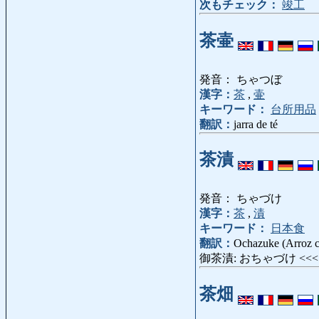
次もチェック：
竣工
茶壷
発音： ちゃつぼ
漢字：
茶
,
壷
キーワード：
台所用品
翻訳：
jarra de té
茶漬
発音： ちゃづけ
漢字：
茶
,
漬
キーワード：
日本食
翻訳：
Ochazuke (Arroz c
御茶漬: おちゃづけ <<
茶畑