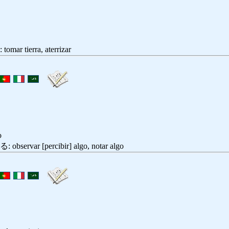
tierra, aterrizar
o
var [percibir] algo, notar algo