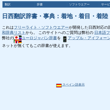
翻訳
辞書
ソフトウエアー
サービ
日西翻訳辞書・事典：着地・着目・着陸
これは
フリーライト・ソフトウエアー
が開発した日西対応の
和辞典リスト
から。 このサイトへのご質問は弊社の
日本語フ
弊社の
ユーロジャパン辞書
を
アップル・アイフォー
ネットが無くてもこの辞書が使えます。
スペイン語表示