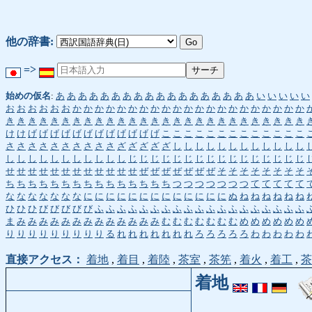
他の辞書:
=>
始めの仮名
:
あ
あ
あ
あ
あ
あ
あ
あ
あ
あ
あ
あ
あ
あ
あ
あ
あ
あ
い
い
い
い
い
お
お
お
お
お
お
か
か
か
か
か
か
か
か
か
か
か
か
か
か
か
か
か
か
か
か
か
き
き
き
き
き
き
き
き
き
き
き
き
き
き
き
き
き
き
き
き
き
き
き
き
き
き
き
け
け
げ
げ
げ
げ
げ
げ
げ
げ
げ
げ
げ
げ
こ
こ
こ
こ
こ
こ
こ
こ
こ
こ
こ
こ
こ
さ
さ
さ
さ
さ
さ
さ
さ
さ
さ
ざ
ざ
ざ
ざ
ざ
し
し
し
し
し
し
し
し
し
し
し
し
し
し
し
し
し
し
し
し
し
し
し
じ
じ
じ
じ
じ
じ
じ
じ
じ
じ
じ
じ
じ
じ
じ
じ
せ
せ
せ
せ
せ
せ
せ
せ
せ
せ
せ
せ
ぜ
ぜ
ぜ
ぜ
ぜ
ぜ
ぜ
そ
そ
そ
そ
そ
そ
そ
そ
ち
ち
ち
ち
ち
ち
ち
ち
ち
ち
ち
ち
ち
ち
ち
つ
つ
つ
つ
つ
つ
つ
て
て
て
て
て
な
な
な
な
な
な
な
に
に
に
に
に
に
に
に
に
に
に
に
に
ぬ
ね
ね
ね
ね
ね
ね
ひ
ひ
ひ
び
び
び
び
び
ふ
ふ
ふ
ふ
ふ
ふ
ふ
ふ
ふ
ふ
ふ
ふ
ふ
ふ
ふ
ふ
ふ
ふ
ふ
ま
み
み
み
み
み
み
み
み
み
み
み
み
み
む
む
む
む
む
む
む
め
め
め
め
め
め
り
り
り
り
り
り
り
り
り
る
れ
れ
れ
れ
れ
れ
れ
ろ
ろ
ろ
ろ
ろ
わ
わ
わ
わ
わ
直接アクセス：
着地
,
着目
,
着陸
,
茶室
,
茶筅
,
着火
,
着工
,
茶
着地