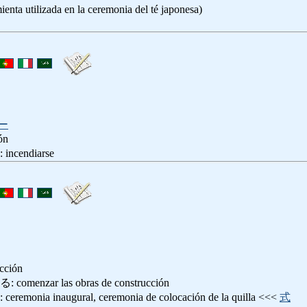
enta utilizada en la ceremonia del té japonesa)
ー
ón
endiarse
ucción
nzar las obras de construcción
ia inaugural, ceremonia de colocación de la quilla <<<
式