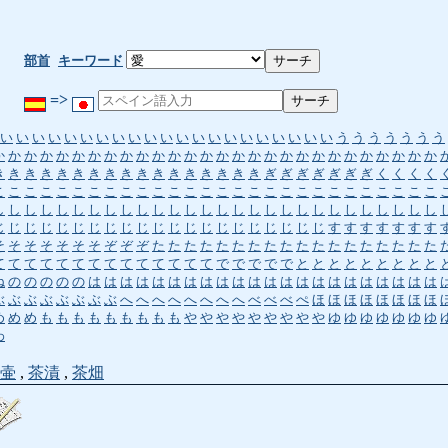
部首
キーワード
=>
い
い
い
い
い
い
い
い
い
い
い
い
い
い
い
い
い
い
い
い
い
う
う
う
う
う
う
う
か
か
か
か
か
か
か
か
か
か
か
か
か
か
か
か
か
か
か
か
か
か
か
か
か
か
か
か
き
き
き
き
き
き
き
き
き
き
き
き
き
き
き
き
き
ぎ
ぎ
ぎ
ぎ
ぎ
ぎ
ぎ
く
く
く
く
こ
こ
こ
こ
こ
こ
こ
こ
こ
こ
こ
こ
こ
こ
こ
こ
こ
こ
こ
こ
こ
こ
こ
こ
こ
こ
こ
こ
し
し
し
し
し
し
し
し
し
し
し
し
し
し
し
し
し
し
し
し
し
し
し
し
し
し
し
し
じ
じ
じ
じ
じ
じ
じ
じ
じ
じ
じ
じ
じ
じ
じ
じ
じ
じ
じ
じ
じ
す
す
す
す
す
す
す
そ
そ
そ
そ
そ
そ
そ
ぞ
ぞ
ぞ
た
た
た
た
た
た
た
た
た
た
た
た
た
た
た
た
た
た
て
て
て
て
て
て
て
て
て
て
て
て
て
て
で
で
で
で
で
と
と
と
と
と
と
と
と
と
ね
の
の
の
の
の
は
は
は
は
は
は
は
は
は
は
は
は
は
は
は
は
は
は
は
は
は
は
ぶ
ぶ
ぶ
ぶ
ぶ
ぶ
ぶ
ぶ
へ
へ
へ
へ
へ
へ
へ
へ
べ
べ
べ
ぺ
ほ
ほ
ほ
ほ
ほ
ほ
ほ
ほ
め
め
め
も
も
も
も
も
も
も
も
も
や
や
や
や
や
や
や
や
や
ゆ
ゆ
ゆ
ゆ
ゆ
ゆ
ゆ
わ
壷
,
茶漬
,
茶畑