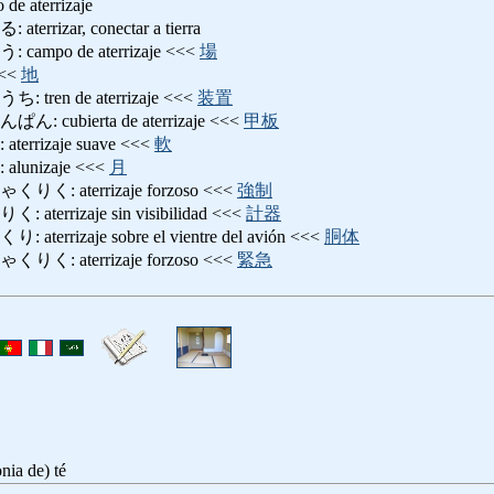
 de aterrizaje
izar, conectar a tierra
po de aterrizaje <<<
場
<<
地
en de aterrizaje <<<
装置
ubierta de aterrizaje <<<
甲板
rizaje suave <<<
軟
unizaje <<<
月
 aterrizaje forzoso <<<
強制
rrizaje sin visibilidad <<<
計器
rizaje sobre el vientre del avión <<<
胴体
 aterrizaje forzoso <<<
緊急
nia de) té