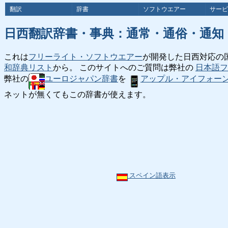
翻訳
辞書
ソフトウエアー
サービ
日西翻訳辞書・事典：通常・通俗・通知
これは
フリーライト・ソフトウエアー
が開発した日西対応の
和辞典リスト
から。 このサイトへのご質問は弊社の
日本語フ
弊社の
ユーロジャパン辞書
を
アップル・アイフォー
ネットが無くてもこの辞書が使えます。
スペイン語表示