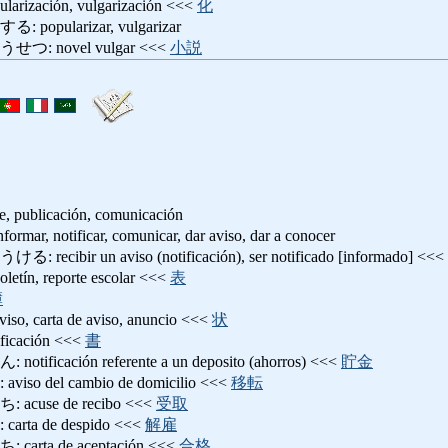
zación, vulgarización <<<
化
pularizar, vulgarizar
 novel vulgar <<<
小説
te, publicación, comunicación
notificar, comunicar, dar aviso, dar a conocer
bir un aviso (notificación), ser notificado [informado] <<<
, reporte escolar <<<
表
簿
carta de aviso, anuncio <<<
状
cación <<<
書
cación referente a un deposito (ahorros) <<<
貯金
 del cambio de domicilio <<<
移転
use de recibo <<<
受取
a de despido <<<
解雇
ta de aceptación <<<
合格