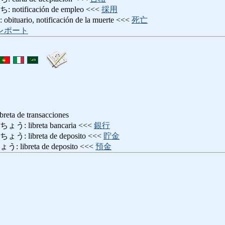
ificación de empleo <<<
採用
io, notificación de la muerte <<<
死亡
レポート
ibreta de transacciones
libreta bancaria <<<
銀行
libreta de deposito <<<
貯金
breta de deposito <<<
預金