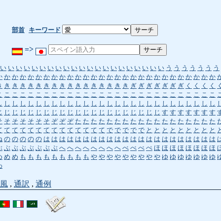
部首
キーワード
=>
い
い
い
い
い
い
い
い
い
い
い
い
い
い
い
い
い
い
い
い
い
う
う
う
う
う
う
う
か
か
か
か
か
か
か
か
か
か
か
か
か
か
か
か
か
か
か
か
か
か
か
か
か
か
か
か
き
き
き
き
き
き
き
き
き
き
き
き
き
き
き
き
き
ぎ
ぎ
ぎ
ぎ
ぎ
ぎ
ぎ
く
く
く
く
こ
こ
こ
こ
こ
こ
こ
こ
こ
こ
こ
こ
こ
こ
こ
こ
こ
こ
こ
こ
こ
こ
こ
こ
こ
こ
こ
こ
し
し
し
し
し
し
し
し
し
し
し
し
し
し
し
し
し
し
し
し
し
し
し
し
し
し
し
し
じ
じ
じ
じ
じ
じ
じ
じ
じ
じ
じ
じ
じ
じ
じ
じ
じ
じ
じ
じ
じ
す
す
す
す
す
す
す
そ
そ
そ
そ
そ
そ
そ
ぞ
ぞ
ぞ
た
た
た
た
た
た
た
た
た
た
た
た
た
た
た
た
た
た
て
て
て
て
て
て
て
て
て
て
て
て
て
て
で
で
で
で
で
と
と
と
と
と
と
と
と
と
ね
の
の
の
の
の
は
は
は
は
は
は
は
は
は
は
は
は
は
は
は
は
は
は
は
は
は
は
ぶ
ぶ
ぶ
ぶ
ぶ
ぶ
ぶ
ぶ
へ
へ
へ
へ
へ
へ
へ
へ
べ
べ
べ
ぺ
ほ
ほ
ほ
ほ
ほ
ほ
ほ
ほ
め
め
め
も
も
も
も
も
も
も
も
も
や
や
や
や
や
や
や
や
や
ゆ
ゆ
ゆ
ゆ
ゆ
ゆ
ゆ
わ
風
,
通訳
,
通例