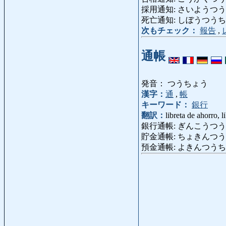
採用通知: さいようつうち: not
死亡通知: しぼうつうち: obituar
次もチェック：
報告
,
通帳
発音： つうちょう
漢字：
通
,
帳
キーワード：
銀行
翻訳：
libreta de ahorro, l
銀行通帳: ぎんこうつうちょう: 
貯金通帳: ちょきんつうちょう: 
預金通帳: よきんつうちょう: li