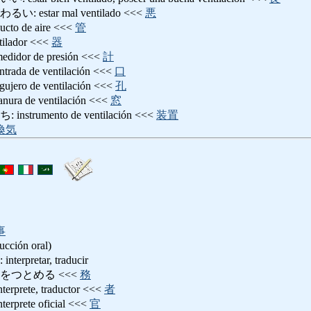
estar mal ventilado <<<
悪
 de aire <<<
管
ador <<<
器
or de presión <<<
計
a de ventilación <<<
口
o de ventilación <<<
孔
 de ventilación <<<
窓
rumento de ventilación <<<
装置
換気
事
ducción oral)
pretar, traducir
をつとめる <<<
務
ete, traductor <<<
者
rete oficial <<<
官