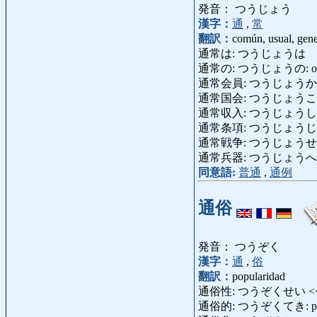
発音： つうじょう
漢字：
通
,
常
翻訳：
común, usual, gene
通常は: つうじょうは
通常の: つうじょうの: ordinar
通常会員: つうじょうかいいん: 
通常国会: つうじょうこっかい: se
通常収入: つうじょうしゅうにゅう: 
通常条項: つうじょうじょうこう:
通常戦争: つうじょうせんそう: c
通常兵器: つうじょうへいき: a
同意語:
普通
,
通例
通俗
発音： つうぞく
漢字：
通
,
俗
翻訳：
popularidad
通俗性: つうぞくせい <
通俗的: つうぞくてき: popul