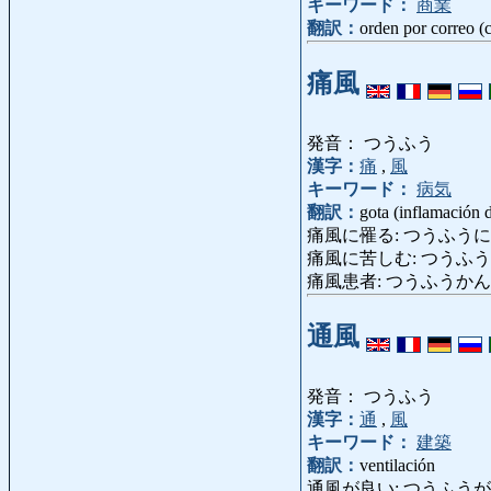
キーワード：
商業
翻訳：
orden por correo (
痛風
発音： つうふう
漢字：
痛
,
風
キーワード：
病気
翻訳：
gota (inflamación de
痛風に罹る: つうふうにかかる: ser 
痛風に苦しむ: つうふうにくるし
痛風患者: つうふうかんじゃ: pa
通風
発音： つうふう
漢字：
通
,
風
キーワード：
建築
翻訳：
ventilación
通風が良い: つうふうがいい: estar