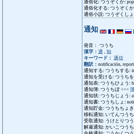
通俗化: つうぞくか: populari
通俗化する: つうぞくかする: po
通俗小説: つうぞくしょうせつ:
通知
発音： つうち
漢字：
通
,
知
キーワード：
通信
翻訳：
notificación, repor
通知する: つうちする: informar, 
通知を受ける: つうちをうける: reci
通知表: つうちひょう: boletín
通知簿: つうちぼ <<<
通知状: つうちじょう: aviso, 
通知書: つうちしょ: notifi
通知貯金: つうちちょきん: notifi
移転通知: いてんつうち: aviso
受取通知: うけとりつうち: ac
解雇通知: かいこつうち: cart
合格通知: ごうかくつうち: car