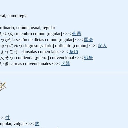
ral, como regla
io, común, usual, regular
miembro común [regular] <<<
会員
sión de dietas común [regular] <<<
国会
ingreso [salario] ordinario [común] <<<
収入
 clausulas comerciales <<<
条項
ontienda [guerra] convencional <<<
戦争
rmas convencionales <<<
兵器
<<
性
ar, vulgar <<<
的