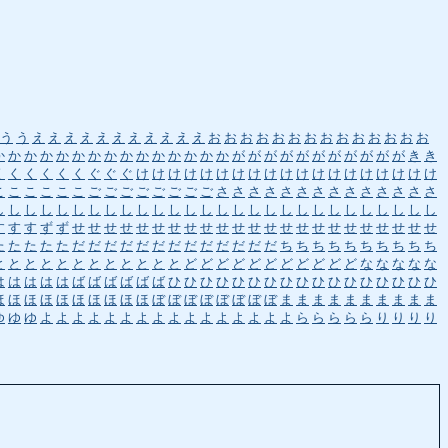
う
う
え
え
え
え
え
え
え
え
え
え
え
お
お
お
お
お
お
お
お
お
お
お
お
お
お
か
か
か
か
か
か
か
か
か
か
か
か
か
か
か
が
が
が
が
が
が
が
が
が
が
が
き
き
く
く
く
く
く
く
ぐ
ぐ
ぐ
け
け
け
け
け
け
け
け
け
け
け
け
け
け
け
け
け
け
け
こ
こ
こ
こ
こ
こ
ご
ご
ご
ご
ご
ご
ご
ご
さ
さ
さ
さ
さ
さ
さ
さ
さ
さ
さ
さ
さ
さ
し
し
し
し
し
し
し
し
し
し
し
し
し
し
し
し
し
し
し
し
し
し
し
し
し
し
し
し
す
す
す
ず
ず
せ
せ
せ
せ
せ
せ
せ
せ
せ
せ
せ
せ
せ
せ
せ
せ
せ
せ
せ
せ
せ
せ
せ
た
た
た
た
た
だ
だ
だ
だ
だ
だ
だ
だ
だ
だ
だ
だ
だ
ち
ち
ち
ち
ち
ち
ち
ち
ち
ち
と
と
と
と
と
と
と
と
と
と
と
と
ど
ど
ど
ど
ど
ど
ど
ど
ど
ど
ど
な
な
な
な
な
は
は
は
は
は
ば
ば
ば
ば
ば
ば
ひ
ひ
ひ
ひ
ひ
ひ
ひ
ひ
ひ
ひ
ひ
ひ
ひ
ひ
ひ
ひ
ひ
ほ
ほ
ほ
ほ
ほ
ほ
ほ
ほ
ほ
ほ
ぼ
ぼ
ぼ
ぼ
ぼ
ぼ
ぼ
ぼ
ま
ま
ま
ま
ま
ま
ま
ま
ま
ま
ゆ
ゆ
ゆ
よ
よ
よ
よ
よ
よ
よ
よ
よ
よ
よ
よ
よ
よ
よ
よ
ら
ら
ら
ら
ら
り
り
り
り