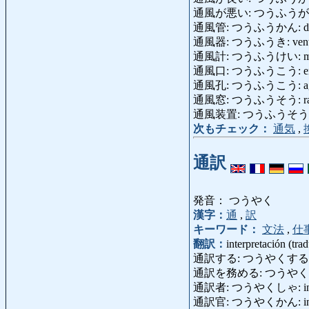
通風が悪い: つうふうがわるい: 
通風管: つうふうかん: ducto
通風器: つうふうき: ventil
通風計: つうふうけい: medid
通風口: つうふうこう: entrad
通風孔: つうふうこう: agujer
通風窓: つうふうそう: ranura
通風装置: つうふうそうち: inst
次もチェック：
通気
,
通訳
発音： つうやく
漢字：
通
,
訳
キーワード：
文法
,
仕
翻訳：
interpretación (tra
通訳する: つうやくする: inter
通訳を務める: つうやく
通訳者: つうやくしゃ: interpr
通訳官: つうやくかん: interp