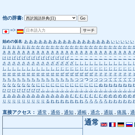
他の辞書:
=>
始めの仮名
:
あ
あ
あ
あ
あ
あ
あ
あ
あ
あ
あ
あ
あ
あ
あ
あ
あ
あ
い
い
い
い
い
お
お
お
お
お
お
か
か
か
か
か
か
か
か
か
か
か
か
か
か
か
か
か
か
か
か
か
き
き
き
き
き
き
き
き
き
き
き
き
き
き
き
き
き
き
き
き
き
き
き
き
き
き
き
け
け
げ
げ
げ
げ
げ
げ
げ
げ
げ
げ
げ
げ
こ
こ
こ
こ
こ
こ
こ
こ
こ
こ
こ
こ
こ
さ
さ
さ
さ
さ
さ
さ
さ
さ
さ
ざ
ざ
ざ
ざ
ざ
し
し
し
し
し
し
し
し
し
し
し
し
し
し
し
し
し
し
し
し
し
し
し
じ
じ
じ
じ
じ
じ
じ
じ
じ
じ
じ
じ
じ
じ
じ
じ
せ
せ
せ
せ
せ
せ
せ
せ
せ
せ
せ
せ
ぜ
ぜ
ぜ
ぜ
ぜ
ぜ
ぜ
そ
そ
そ
そ
そ
そ
そ
そ
ち
ち
ち
ち
ち
ち
ち
ち
ち
ち
ち
ち
ち
ち
ち
つ
つ
つ
つ
つ
つ
つ
て
て
て
て
て
な
な
な
な
な
な
な
に
に
に
に
に
に
に
に
に
に
に
に
に
ぬ
ね
ね
ね
ね
ね
ね
ひ
ひ
ひ
び
び
び
び
び
ふ
ふ
ふ
ふ
ふ
ふ
ふ
ふ
ふ
ふ
ふ
ふ
ふ
ふ
ふ
ふ
ふ
ふ
ふ
ま
み
み
み
み
み
み
み
み
み
み
み
み
み
む
む
む
む
む
む
む
め
め
め
め
め
め
り
り
り
り
り
り
り
り
り
る
れ
れ
れ
れ
れ
れ
れ
ろ
ろ
ろ
ろ
ろ
わ
わ
わ
わ
わ
直接アクセス：
通常
,
通俗
,
通知
,
通帳
,
通念
,
通販
,
痛風
,
通
通常