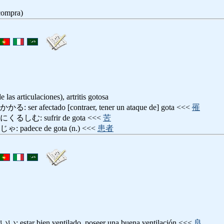
compra)
 las articulaciones), artritis gotosa
afectado [contraer, tener un ataque de] gota <<<
罹
む: sufrir de gota <<<
苦
dece de gota (n.) <<<
患者
 bien ventilado, poseer una buena ventilación <<<
良