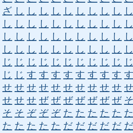
ざ
し
し
し
し
し
し
し
し
し
し
し
し
し
し
し
し
し
し
し
し
し
し
し
し
し
し
し
し
し
し
し
し
し
し
し
し
し
し
し
じ
じ
じ
じ
じ
じ
じ
じ
じ
じ
じ
じ
す
す
す
す
す
す
す
す
せ
せ
せ
せ
せ
せ
せ
せ
せ
せ
せ
せ
せ
ぜ
ぜ
ぜ
ぜ
ぜ
ぜ
ぜ
そ
そ
ぞ
ぞ
ぞ
た
た
た
た
た
た
た
た
た
た
だ
だ
だ
だ
だ