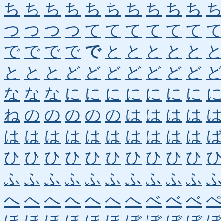
ち
ち
ち
ち
ち
ち
ち
ち
ち
ち
つ
つ
つ
つ
て
て
て
て
て
て
で
で
で
で
で
と
と
と
と
と
と
と
と
ど
ど
ど
ど
ど
ど
ど
な
な
な
に
に
に
に
に
に
に
ね
の
の
の
の
の
は
は
は
は
は
は
は
は
は
は
は
は
は
は
ひ
ひ
ひ
ひ
ひ
ひ
ひ
ひ
ひ
ひ
ふ
ふ
ふ
ふ
ふ
ふ
ふ
ふ
ふ
ふ
へ
へ
へ
へ
へ
へ
へ
べ
べ
べ