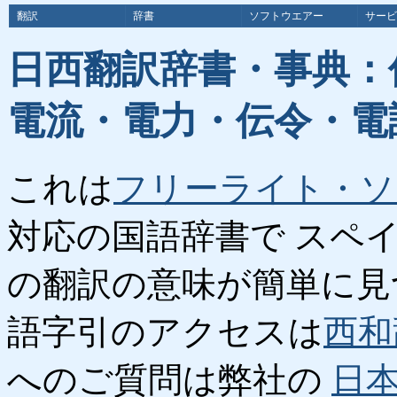
翻訳
辞書
ソフトウエアー
サービ
日西翻訳辞書・事典：
電流・電力・伝令・電
これは
フリーライト・ソ
対応の国語辞書で スペ
の翻訳の意味が簡単に見
語字引のアクセスは
西和
へのご質問は弊社の
日