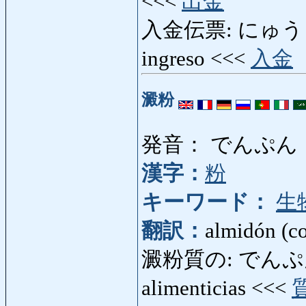
<<<
出金
入金伝票: にゅうきん
ingreso <<<
入金
澱粉
発音： でんぷん
漢字：
粉
キーワード：
生
翻訳：
almidón (co
澱粉質の: でんぷんしつ
alimenticias <<<