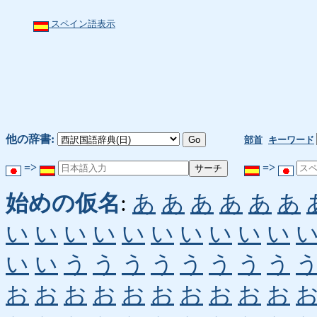
スペイン語表示
他の辞書:
部首
キーワード
=>
=>
始めの仮名
:
あ
あ
あ
あ
あ
あ
い
い
い
い
い
い
い
い
い
い
い
い
う
う
う
う
う
う
う
う
お
お
お
お
お
お
お
お
お
お