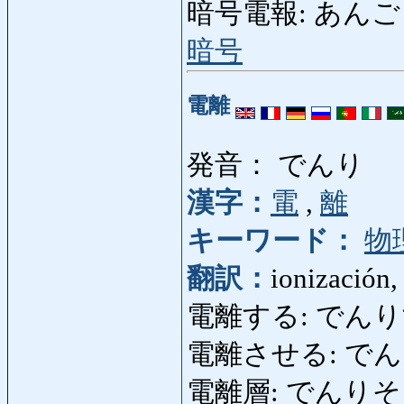
暗号電報: あんごうでん
暗号
電離
発音： でんり
漢字：
電
,
離
キーワード：
物
翻訳：
ionización, 
電離する: でんりする
電離させる: でんりさせ
電離層: でんりそう: 