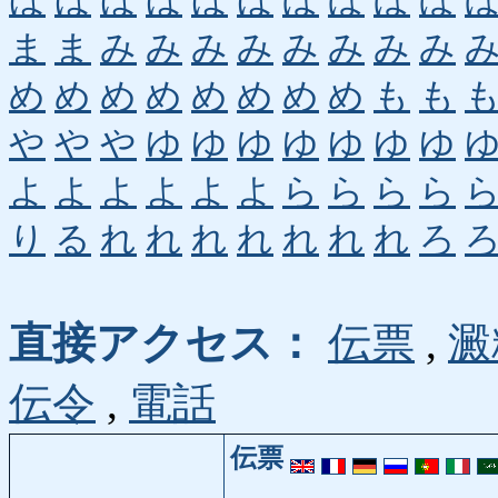
ほ
ほ
ほ
ほ
ほ
ほ
ぼ
ぼ
ぼ
ぼ
ま
ま
み
み
み
み
み
み
み
み
め
め
め
め
め
め
め
め
も
も
や
や
や
ゆ
ゆ
ゆ
ゆ
ゆ
ゆ
ゆ
よ
よ
よ
よ
よ
よ
ら
ら
ら
ら
り
る
れ
れ
れ
れ
れ
れ
れ
ろ
直接アクセス：
伝票
,
澱
伝令
,
電話
伝票