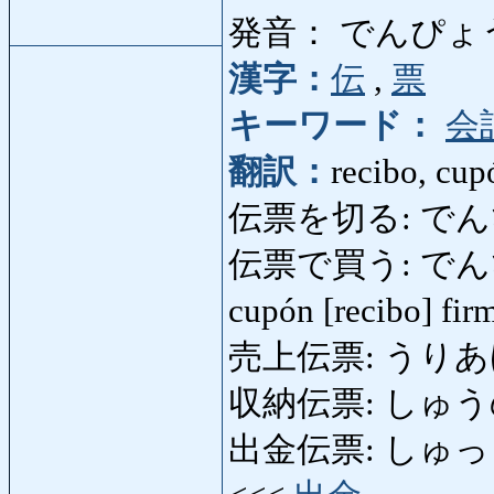
発音： でんぴょ
漢字：
伝
,
票
キーワード：
会
翻訳：
recibo, cup
伝票を切る: でんぴょう
伝票で買う: でんぴょう
cupón [recibo] fi
売上伝票: うりあげ
収納伝票: しゅうの
出金伝票: しゅっきん