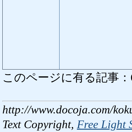
このページに有る記事：6089
http://www.docoja.com/kok
Text Copyright,
Free Light 