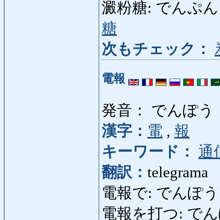
澱粉糖: でんぷんとう: g
糖
次もチェック：
電報
発音： でんぽう
漢字：
電
,
報
キーワード：
通
翻訳：
telegrama
電報で: でんぽうで: env
電報を打つ: でんぽうをう