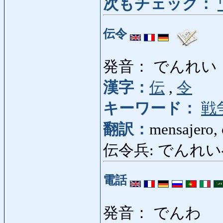
次もチェック：
伝令
発音： でんれい
漢字：
伝
,
令
キーワード：
戦
翻訳：
mensajero,
伝令兵: でんれい
電話
発音： でんわ