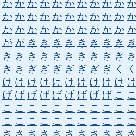
か
か
か
か
か
か
か
か
か
か
か
か
か
か
か
か
か
か
か
か
か
か
か
か
か
か
か
か
か
か
が
が
き
き
き
き
き
き
き
き
き
き
き
き
き
き
き
き
き
き
き
き
ぎ
ぎ
ぎ
ぎ
ぎ
ぎ
ぎ
く
け
け
け
け
け
け
け
け
け
け
げ
げ
げ
げ
げ
げ
げ
げ
げ
こ
こ
こ
こ
こ
こ
こ
こ
こ
こ
こ
こ
こ
こ
こ
こ
こ
こ
こ
こ
こ
さ
さ
さ
さ
さ
さ
さ
さ
さ
さ