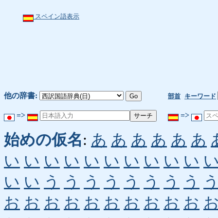
スペイン語表示
他の辞書:
部首
キーワード
=>
=>
始めの仮名
:
あ
あ
あ
あ
あ
あ
い
い
い
い
い
い
い
い
い
い
い
い
う
う
う
う
う
う
う
う
お
お
お
お
お
お
お
お
お
お