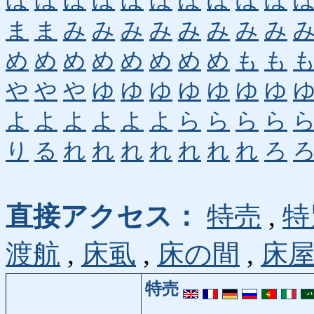
ほ
ほ
ほ
ほ
ほ
ほ
ぼ
ぼ
ぼ
ぼ
ま
ま
み
み
み
み
み
み
み
み
め
め
め
め
め
め
め
め
も
も
や
や
や
ゆ
ゆ
ゆ
ゆ
ゆ
ゆ
ゆ
よ
よ
よ
よ
よ
よ
ら
ら
ら
ら
り
る
れ
れ
れ
れ
れ
れ
れ
ろ
直接アクセス：
特売
,
特
渡航
,
床虱
,
床の間
,
床
特売