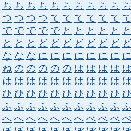
ち
ち
ち
ち
ち
ち
ち
ち
ち
ち
つ
つ
つ
つ
て
て
て
て
て
て
で
で
で
で
で
と
と
と
と
と
と
と
と
ど
ど
ど
ど
ど
ど
ど
な
な
な
に
に
に
に
に
に
に
ね
の
の
の
の
の
は
は
は
は
は
は
は
は
は
は
は
は
は
は
ひ
ひ
ひ
ひ
ひ
ひ
ひ
ひ
ひ
ひ
ふ
ふ
ふ
ふ
ふ
ふ
ふ
ふ
ふ
ふ
へ
へ
へ
へ
へ
へ
へ
べ
べ
べ