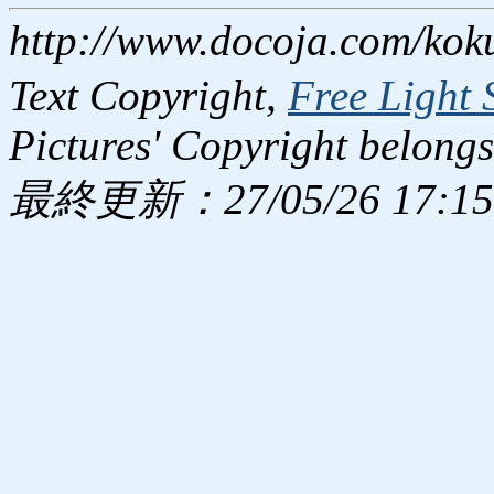
http://www.docoja.com/kok
Text Copyright,
Free Light 
Pictures' Copyright belongs
最終更新：27/05/26 17:15