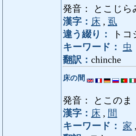
発音： とこじら
漢字：
床
,
虱
違う綴り：
トコ
キーワード：
虫
翻訳：
chinche
床の間
発音： とこのま
漢字：
床
,
間
キーワード：
家