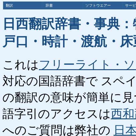
翻訳
辞書
ソフトウエアー
サービ
日西翻訳辞書・事典：
戸口・時計・渡航・床
これは
フリーライト・ソ
対応の国語辞書で スペ
の翻訳の意味が簡単に見
語字引のアクセスは
西和
へのご質問は弊社の
日