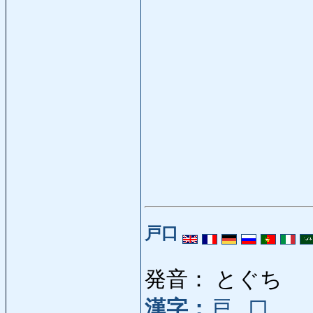
戸口
発音： とぐち
漢字：
戸
,
口