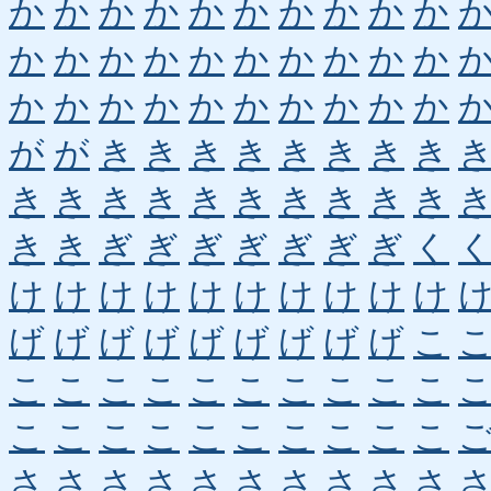
か
か
か
か
か
か
か
か
か
か
か
か
か
か
か
か
か
か
か
か
か
か
か
か
か
か
か
か
か
か
が
が
き
き
き
き
き
き
き
き
き
き
き
き
き
き
き
き
き
き
き
き
ぎ
ぎ
ぎ
ぎ
ぎ
ぎ
ぎ
く
け
け
け
け
け
け
け
け
け
け
げ
げ
げ
げ
げ
げ
げ
げ
げ
こ
こ
こ
こ
こ
こ
こ
こ
こ
こ
こ
こ
こ
こ
こ
こ
こ
こ
こ
こ
こ
さ
さ
さ
さ
さ
さ
さ
さ
さ
さ