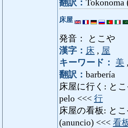
翻訳：
Tokonoma (
床屋
発音： とこや
漢字：
床
,
屋
キーワード：
美
翻訳：
barbería
床屋に行く: とこやにいく:
pelo <<<
行
床屋の看板: とこやのか
(anuncio) <<<
看