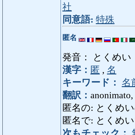
社
同意語:
特殊
匿名
発音： とくめい
漢字：
匿
,
名
キーワード：
名
翻訳：
anonimato,
匿名の: とくめいの:
匿名で: とくめいで: 
次もチェック：