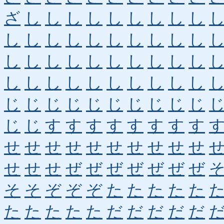
ざ
し
し
し
し
し
し
し
し
し
し
し
し
し
し
し
し
し
し
し
し
し
し
し
し
し
し
し
し
し
し
し
し
し
し
し
し
し
し
し
じ
じ
じ
じ
じ
じ
じ
じ
じ
じ
じ
じ
す
す
す
す
す
す
す
す
せ
せ
せ
せ
せ
せ
せ
せ
せ
せ
せ
せ
せ
ぜ
ぜ
ぜ
ぜ
ぜ
ぜ
ぜ
そ
そ
ぞ
ぞ
ぞ
た
た
た
た
た
た
た
た
た
た
だ
だ
だ
だ
だ