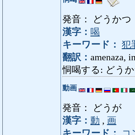
発音： どうかつ
漢字：
喝
キーワード：
犯
翻訳：
amenaza, i
恫喝する: どうかつする:
動画
発音： どうが
漢字：
動
,
画
キーワード：
コ