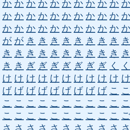
か
か
か
か
か
か
か
か
か
か
か
か
か
か
か
か
か
か
か
か
か
か
か
か
か
か
か
か
か
か
が
が
き
き
き
き
き
き
き
き
き
き
き
き
き
き
き
き
き
き
き
き
ぎ
ぎ
ぎ
ぎ
ぎ
ぎ
ぎ
く
け
け
け
け
け
け
け
け
け
け
げ
げ
げ
げ
げ
げ
げ
げ
げ
こ
こ
こ
こ
こ
こ
こ
こ
こ
こ
こ
こ
こ
こ
こ
こ
こ
こ
こ
こ
こ
さ
さ
さ
さ
さ
さ
さ
さ
さ
さ