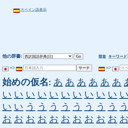
スペイン語表示
他の辞書:
部首
キーワード
=>
=>
始めの仮名
:
あ
あ
あ
あ
あ
あ
い
い
い
い
い
い
い
い
い
い
い
い
う
う
う
う
う
う
う
う
お
お
お
お
お
お
お
お
お
お