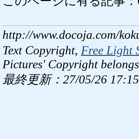
このページに有る記事：6302
http://www.docoja.com/kok
Text Copyright,
Free Light 
Pictures' Copyright belongs
最終更新：27/05/26 17:15