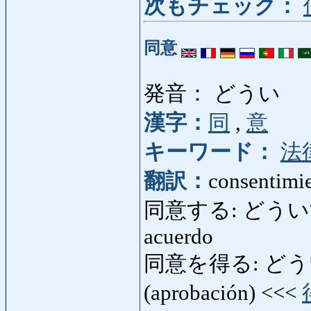
次もチェック：
同意
発音： どうい
漢字：
同
,
意
キーワード：
法
翻訳：
consentimi
同意する: どういする: c
acuerdo
同意を得る: どういをえる
(aprobación) <<<