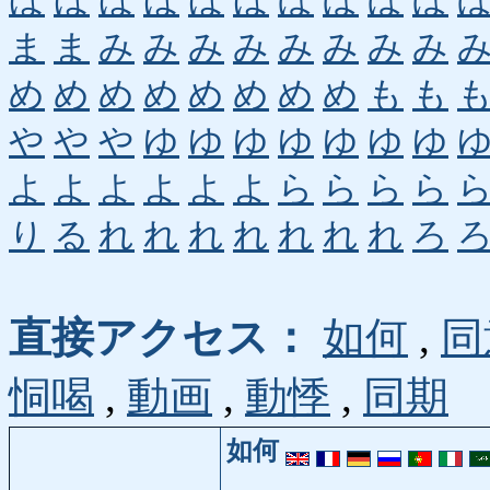
ほ
ほ
ほ
ほ
ほ
ほ
ぼ
ぼ
ぼ
ぼ
ま
ま
み
み
み
み
み
み
み
み
め
め
め
め
め
め
め
め
も
も
や
や
や
ゆ
ゆ
ゆ
ゆ
ゆ
ゆ
ゆ
よ
よ
よ
よ
よ
よ
ら
ら
ら
ら
り
る
れ
れ
れ
れ
れ
れ
れ
ろ
直接アクセス：
如何
,
同
恫喝
,
動画
,
動悸
,
同期
如何