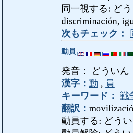
同一視する: どういつし
discriminación, ig
次もチェック：
動員
発音： どういん
漢字：
動
,
員
キーワード：
戦
翻訳：
movilizaci
動員する: どういんす