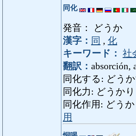
同化
発音： どうか
漢字：
同
,
化
キーワード：
社
翻訳：
absorción, 
同化する: どうかする: 
同化力: どうかりょく: 
同化作用: どうかさよう:
用
恫喝