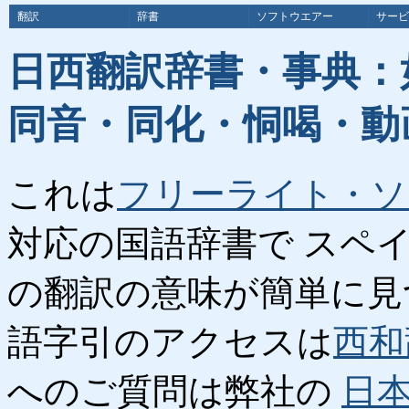
翻訳
辞書
ソフトウエアー
サービ
日西翻訳辞書・事典：
同音・同化・恫喝・動
これは
フリーライト・ソ
対応の国語辞書で スペ
の翻訳の意味が簡単に見
語字引のアクセスは
西和
へのご質問は弊社の
日