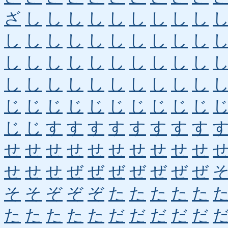
ざ
し
し
し
し
し
し
し
し
し
し
し
し
し
し
し
し
し
し
し
し
し
し
し
し
し
し
し
し
し
し
し
し
し
し
し
し
し
し
し
じ
じ
じ
じ
じ
じ
じ
じ
じ
じ
じ
じ
す
す
す
す
す
す
す
す
せ
せ
せ
せ
せ
せ
せ
せ
せ
せ
せ
せ
せ
ぜ
ぜ
ぜ
ぜ
ぜ
ぜ
ぜ
そ
そ
ぞ
ぞ
ぞ
た
た
た
た
た
た
た
た
た
た
だ
だ
だ
だ
だ