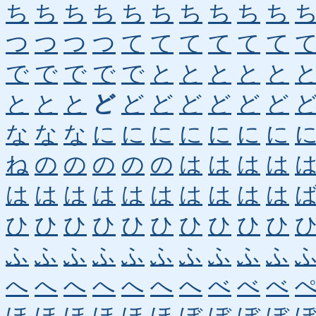
ち
ち
ち
ち
ち
ち
ち
ち
ち
ち
つ
つ
つ
つ
て
て
て
て
て
て
で
で
で
で
で
と
と
と
と
と
と
と
と
ど
ど
ど
ど
ど
ど
ど
な
な
な
に
に
に
に
に
に
に
ね
の
の
の
の
の
は
は
は
は
は
は
は
は
は
は
は
は
は
は
ひ
ひ
ひ
ひ
ひ
ひ
ひ
ひ
ひ
ひ
ふ
ふ
ふ
ふ
ふ
ふ
ふ
ふ
ふ
ふ
へ
へ
へ
へ
へ
へ
へ
べ
べ
べ