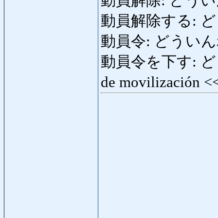
動員解除: どういんかい
動員解除する: どう
動員令: どういんれい: 
動員令を下す: どうい
de movilización 