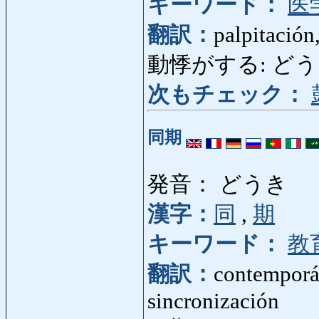
キーワード：
医
翻訳：
palpitación
動悸がする: どうきが
次もチェック：
同期
発音： どうき
漢字：
同
,
期
キーワード：
教
翻訳：
contemporán
sincronización