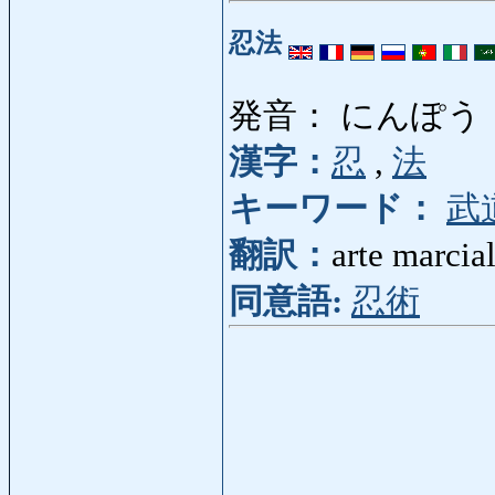
忍法
発音： にんぽう
漢字：
忍
,
法
キーワード：
武
翻訳：
arte marcial
同意語:
忍術