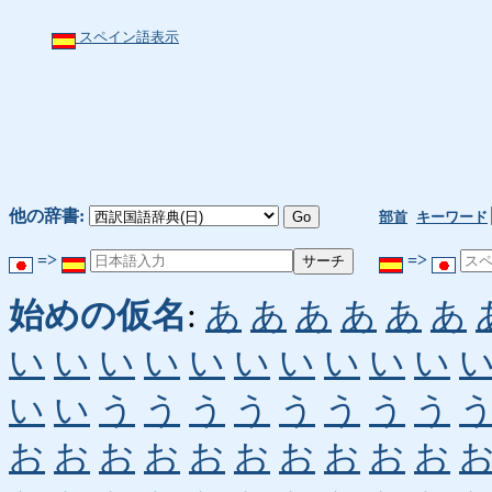
スペイン語表示
他の辞書:
部首
キーワード
=>
=>
始めの仮名
:
あ
あ
あ
あ
あ
あ
い
い
い
い
い
い
い
い
い
い
い
い
う
う
う
う
う
う
う
う
お
お
お
お
お
お
お
お
お
お