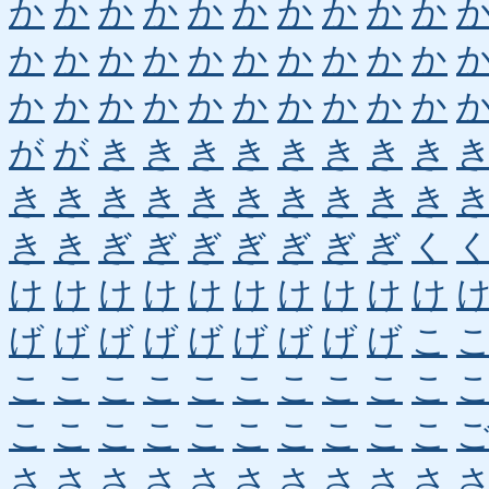
か
か
か
か
か
か
か
か
か
か
か
か
か
か
か
か
か
か
か
か
か
か
か
か
か
か
か
か
か
か
が
が
き
き
き
き
き
き
き
き
き
き
き
き
き
き
き
き
き
き
き
き
ぎ
ぎ
ぎ
ぎ
ぎ
ぎ
ぎ
く
け
け
け
け
け
け
け
け
け
け
げ
げ
げ
げ
げ
げ
げ
げ
げ
こ
こ
こ
こ
こ
こ
こ
こ
こ
こ
こ
こ
こ
こ
こ
こ
こ
こ
こ
こ
こ
さ
さ
さ
さ
さ
さ
さ
さ
さ
さ