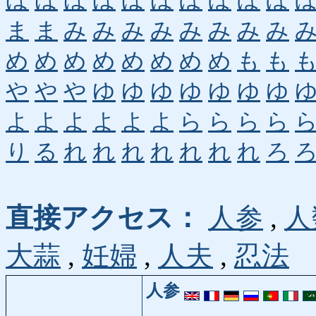
ほ
ほ
ほ
ほ
ほ
ほ
ぼ
ぼ
ぼ
ぼ
ま
ま
み
み
み
み
み
み
み
み
め
め
め
め
め
め
め
め
も
も
や
や
や
ゆ
ゆ
ゆ
ゆ
ゆ
ゆ
ゆ
よ
よ
よ
よ
よ
よ
ら
ら
ら
ら
り
る
れ
れ
れ
れ
れ
れ
れ
ろ
直接アクセス：
人参
,
人
大蒜
,
妊婦
,
人夫
,
忍法
人参