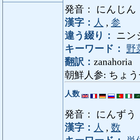
発音： にんじん
漢字：
人
,
参
違う綴り：
ニン
キーワード：
野
翻訳：
zanahoria
朝鮮人参: ちょうせん
人数
発音： にんずう
漢字：
人
,
数