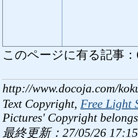
このページに有る記事：6640
http://www.docoja.com/kok
Text Copyright,
Free Light 
Pictures' Copyright belongs
最終更新：27/05/26 17:15