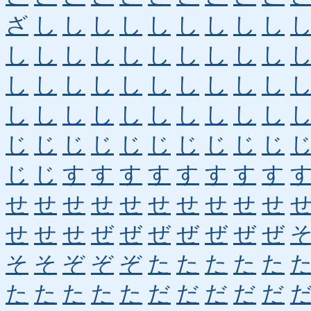
ざ
し
し
し
し
し
し
し
し
し
し
し
し
し
し
し
し
し
し
し
し
し
し
し
し
し
し
し
し
し
し
し
し
し
し
し
し
し
し
し
じ
じ
じ
じ
じ
じ
じ
じ
じ
じ
じ
じ
す
す
す
す
す
す
す
す
せ
せ
せ
せ
せ
せ
せ
せ
せ
せ
せ
せ
せ
ぜ
ぜ
ぜ
ぜ
ぜ
ぜ
ぜ
そ
そ
ぞ
ぞ
ぞ
た
た
た
た
た
た
た
た
た
た
だ
だ
だ
だ
だ