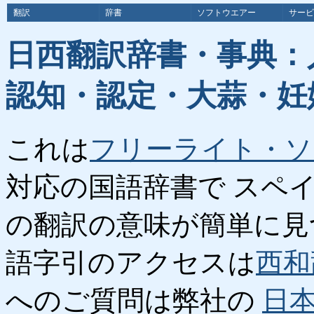
翻訳
辞書
ソフトウエアー
サービ
日西翻訳辞書・事典：
認知・認定・大蒜・妊
これは
フリーライト・ソ
対応の国語辞書で スペ
の翻訳の意味が簡単に見
語字引のアクセスは
西和
へのご質問は弊社の
日