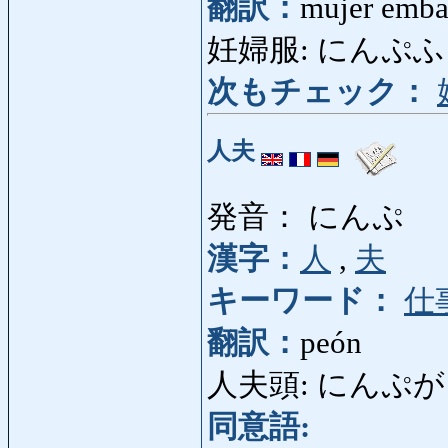
翻訳：
mujer emba
妊婦服: にんぷふく: r
次もチェック：
人夫
発音： にんぷ
漢字：
人
,
夫
キーワード：
仕
翻訳：
peón
人夫頭: にんぷがしら:
同意語: