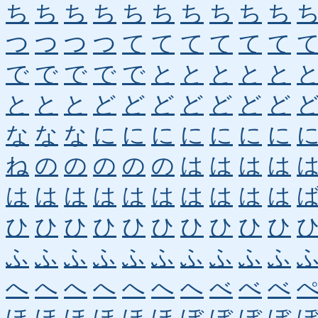
ち
ち
ち
ち
ち
ち
ち
ち
ち
ち
つ
つ
つ
つ
て
て
て
て
て
て
で
で
で
で
で
と
と
と
と
と
と
と
と
ど
ど
ど
ど
ど
ど
ど
な
な
な
に
に
に
に
に
に
に
ね
の
の
の
の
の
は
は
は
は
は
は
は
は
は
は
は
は
は
は
ひ
ひ
ひ
ひ
ひ
ひ
ひ
ひ
ひ
ひ
ふ
ふ
ふ
ふ
ふ
ふ
ふ
ふ
ふ
ふ
へ
へ
へ
へ
へ
へ
へ
べ
べ
べ