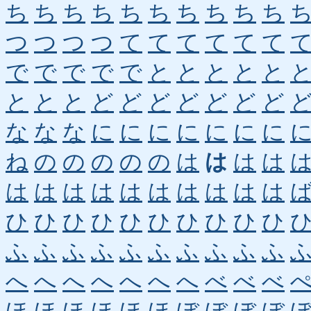
ち
ち
ち
ち
ち
ち
ち
ち
ち
ち
つ
つ
つ
つ
て
て
て
て
て
て
で
で
で
で
で
と
と
と
と
と
と
と
と
ど
ど
ど
ど
ど
ど
ど
な
な
な
に
に
に
に
に
に
に
ね
の
の
の
の
の
は
は
は
は
は
は
は
は
は
は
は
は
は
は
ひ
ひ
ひ
ひ
ひ
ひ
ひ
ひ
ひ
ひ
ふ
ふ
ふ
ふ
ふ
ふ
ふ
ふ
ふ
ふ
へ
へ
へ
へ
へ
へ
へ
べ
べ
べ