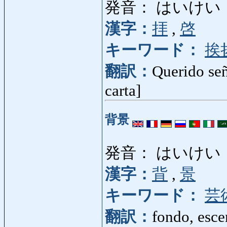
発音： はいけい
漢字：
拝
,
啓
キーワード：
挨
翻訳：
Querido señ
carta]
背景
発音： はいけい
漢字：
背
,
景
キーワード：
芸
翻訳：
fondo, esce