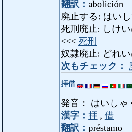
翻訳：
abolición
廃止する: はいしする
死刑廃止: しけいはいし: 
<<<
死刑
奴隷廃止: どれいはいし
次もチェック：
拝借
発音： はいしゃ
漢字：
拝
,
借
翻訳：
préstamo