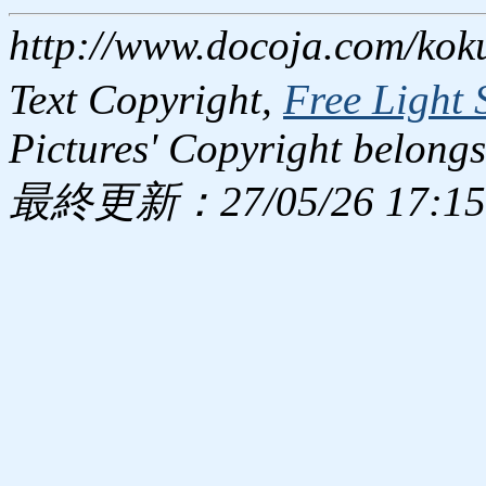
http://www.docoja.com/kok
Text Copyright,
Free Light 
Pictures' Copyright belongs
最終更新：27/05/26 17:15