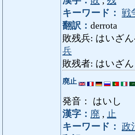
漢字：
敗
,
残
キーワード：
戦
翻訳：
derrota
敗残兵: はいざんへい: r
兵
敗残者: はいざんしゃ: 
廃止
発音： はいし
漢字：
廃
,
止
キーワード：
政