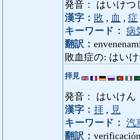
発音： はいけつ
漢字：
敗
,
血
,
症
キーワード：
病
翻訳：
envenenamie
敗血症の: はいけつし
拝見
発音： はいけん
漢字：
拝
,
見
キーワード：
汽
翻訳：
verificación