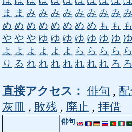
ほ
ほ
ほ
ほ
ほ
ほ
ぼ
ぼ
ぼ
ぼ
ま
ま
み
み
み
み
み
み
み
み
め
め
め
め
め
め
め
め
も
も
や
や
や
ゆ
ゆ
ゆ
ゆ
ゆ
ゆ
ゆ
よ
よ
よ
よ
よ
よ
ら
ら
ら
ら
り
る
れ
れ
れ
れ
れ
れ
れ
ろ
直接アクセス：
俳句
,
配
灰皿
,
敗残
,
廃止
,
拝借
俳句