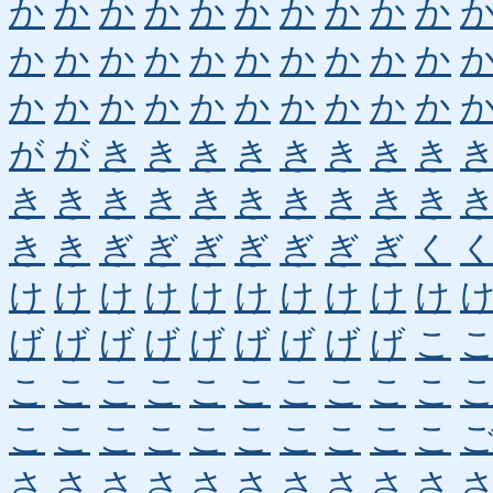
か
か
か
か
か
か
か
か
か
か
か
か
か
か
か
か
か
か
か
か
か
か
か
か
か
か
か
か
か
か
が
が
き
き
き
き
き
き
き
き
き
き
き
き
き
き
き
き
き
き
き
き
ぎ
ぎ
ぎ
ぎ
ぎ
ぎ
ぎ
く
け
け
け
け
け
け
け
け
け
け
げ
げ
げ
げ
げ
げ
げ
げ
げ
こ
こ
こ
こ
こ
こ
こ
こ
こ
こ
こ
こ
こ
こ
こ
こ
こ
こ
こ
こ
こ
さ
さ
さ
さ
さ
さ
さ
さ
さ
さ