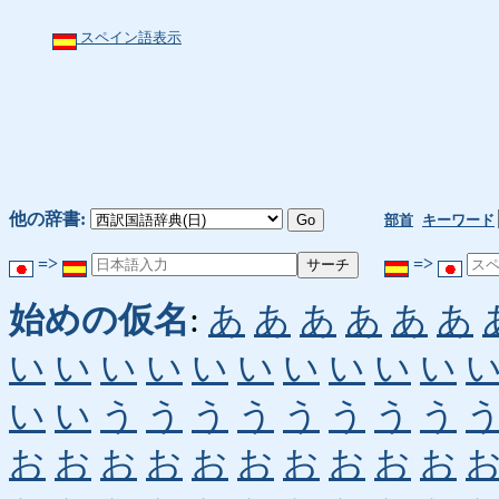
スペイン語表示
他の辞書:
部首
キーワード
=>
=>
始めの仮名
:
あ
あ
あ
あ
あ
あ
い
い
い
い
い
い
い
い
い
い
い
い
う
う
う
う
う
う
う
う
お
お
お
お
お
お
お
お
お
お