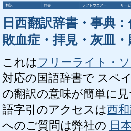
翻訳
辞書
ソフトウエアー
サービ
日西翻訳辞書・事典：
敗血症・拝見・灰皿・
これは
フリーライト・ソ
対応の国語辞書で スペ
の翻訳の意味が簡単に見
語字引のアクセスは
西和
へのご質問は弊社の
日