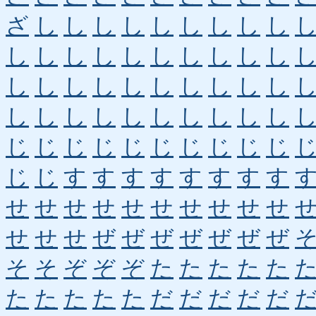
ざ
し
し
し
し
し
し
し
し
し
し
し
し
し
し
し
し
し
し
し
し
し
し
し
し
し
し
し
し
し
し
し
し
し
し
し
し
し
し
し
じ
じ
じ
じ
じ
じ
じ
じ
じ
じ
じ
じ
す
す
す
す
す
す
す
す
せ
せ
せ
せ
せ
せ
せ
せ
せ
せ
せ
せ
せ
ぜ
ぜ
ぜ
ぜ
ぜ
ぜ
ぜ
そ
そ
ぞ
ぞ
ぞ
た
た
た
た
た
た
た
た
た
た
だ
だ
だ
だ
だ