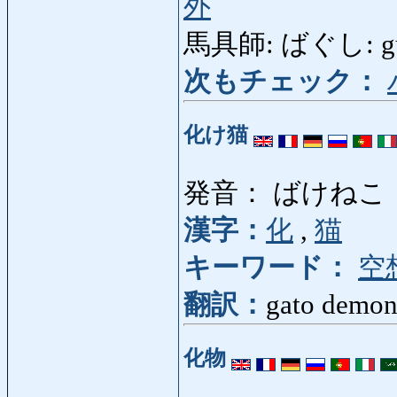
外
馬具師: ばぐし: gua
次もチェック：
化け猫
発音： ばけねこ
漢字：
化
,
猫
キーワード：
空
翻訳：
gato demon
化物