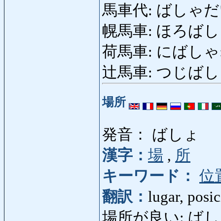
馬車代: ばしゃだい: ta
幌馬車: ほろばしゃ: c
荷馬車: にばしゃ: car
辻馬車: つじばしゃ: 
場所
発音： ばしょ
漢字：
場
,
所
キーワード：
位
翻訳：
lugar, posic
場所が良い: ばしょが