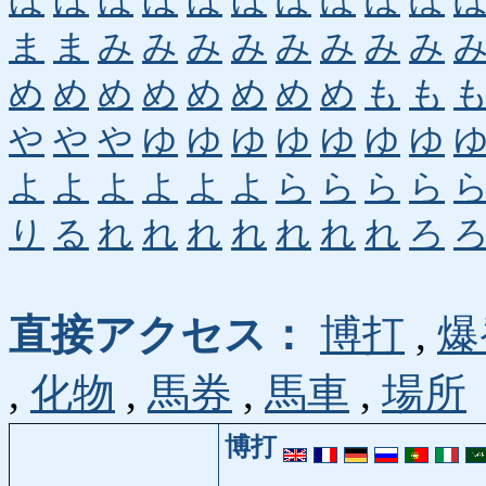
ほ
ほ
ほ
ほ
ほ
ほ
ぼ
ぼ
ぼ
ぼ
ま
ま
み
み
み
み
み
み
み
み
め
め
め
め
め
め
め
め
も
も
や
や
や
ゆ
ゆ
ゆ
ゆ
ゆ
ゆ
ゆ
よ
よ
よ
よ
よ
よ
ら
ら
ら
ら
り
る
れ
れ
れ
れ
れ
れ
れ
ろ
直接アクセス：
博打
,
爆
,
化物
,
馬券
,
馬車
,
場所
博打