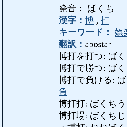
発音： ばくち
漢字：
博
,
打
キーワード：
娯
翻訳：
apostar
博打を打つ: ばくちを
博打で勝つ: ばくちでか
博打で負ける: ばくちで
負
博打打: ばくちうち: 
博打場: ばくちじょう: 