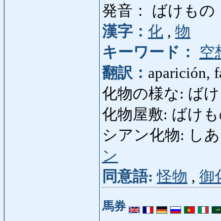
発音： ばけもの
漢字：
化
,
物
キーワード：
空
翻訳：
aparición, 
化物の様な: ばけもの
化物屋敷: ばけものやし
シアン化物: しあんかぶつ
ン
同意語:
怪物
,
御
馬券