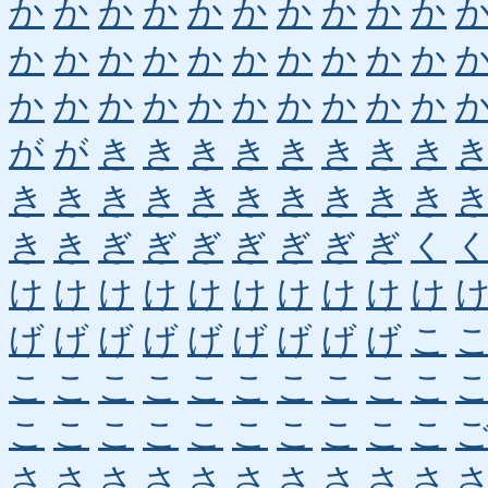
か
か
か
か
か
か
か
か
か
か
か
か
か
か
か
か
か
か
か
か
か
か
か
か
か
か
か
か
か
か
が
が
き
き
き
き
き
き
き
き
き
き
き
き
き
き
き
き
き
き
き
き
ぎ
ぎ
ぎ
ぎ
ぎ
ぎ
ぎ
く
け
け
け
け
け
け
け
け
け
け
げ
げ
げ
げ
げ
げ
げ
げ
げ
こ
こ
こ
こ
こ
こ
こ
こ
こ
こ
こ
こ
こ
こ
こ
こ
こ
こ
こ
こ
こ
さ
さ
さ
さ
さ
さ
さ
さ
さ
さ