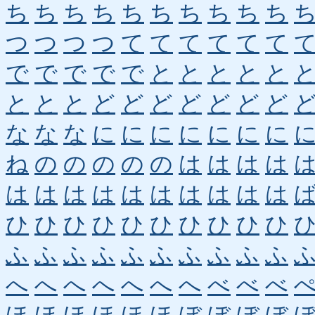
ち
ち
ち
ち
ち
ち
ち
ち
ち
ち
つ
つ
つ
つ
て
て
て
て
て
て
で
で
で
で
で
と
と
と
と
と
と
と
と
ど
ど
ど
ど
ど
ど
ど
な
な
な
に
に
に
に
に
に
に
ね
の
の
の
の
の
は
は
は
は
は
は
は
は
は
は
は
は
は
は
ひ
ひ
ひ
ひ
ひ
ひ
ひ
ひ
ひ
ひ
ふ
ふ
ふ
ふ
ふ
ふ
ふ
ふ
ふ
ふ
へ
へ
へ
へ
へ
へ
へ
べ
べ
べ