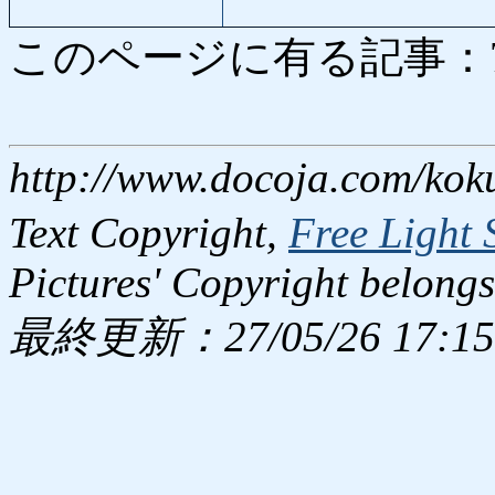
このページに有る記事：7062
http://www.docoja.com/kok
Text Copyright,
Free Light 
Pictures' Copyright belongs
最終更新：27/05/26 17:15