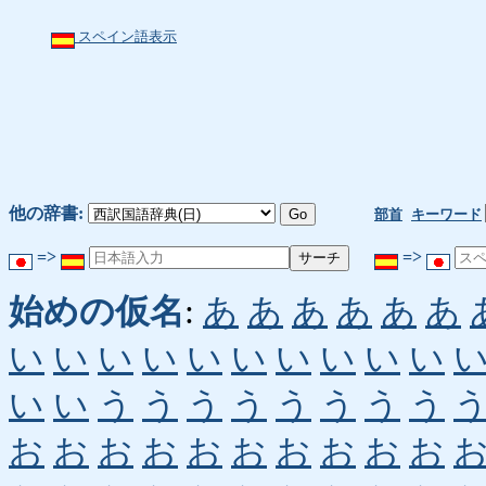
スペイン語表示
他の辞書:
部首
キーワード
=>
=>
始めの仮名
:
あ
あ
あ
あ
あ
あ
い
い
い
い
い
い
い
い
い
い
い
い
う
う
う
う
う
う
う
う
お
お
お
お
お
お
お
お
お
お