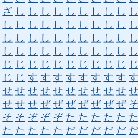
ざ
し
し
し
し
し
し
し
し
し
し
し
し
し
し
し
し
し
し
し
し
し
し
し
し
し
し
し
し
し
し
し
し
し
し
し
し
し
し
し
じ
じ
じ
じ
じ
じ
じ
じ
じ
じ
じ
じ
す
す
す
す
す
す
す
す
せ
せ
せ
せ
せ
せ
せ
せ
せ
せ
せ
せ
せ
ぜ
ぜ
ぜ
ぜ
ぜ
ぜ
ぜ
そ
そ
ぞ
ぞ
ぞ
た
た
た
た
た
た
た
た
た
た
だ
だ
だ
だ
だ