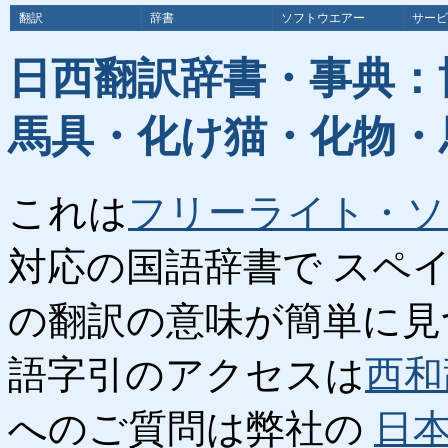
翻訳
辞書
ソフトウエアー
サービ
日西翻訳辞書・事典：
馬具・化け猫・化物・
これは
フリーライト・ソ
対応の国語辞書で スペ
の翻訳の意味が簡単に見
語字引のアクセスは
西和
へのご質問は弊社の
日