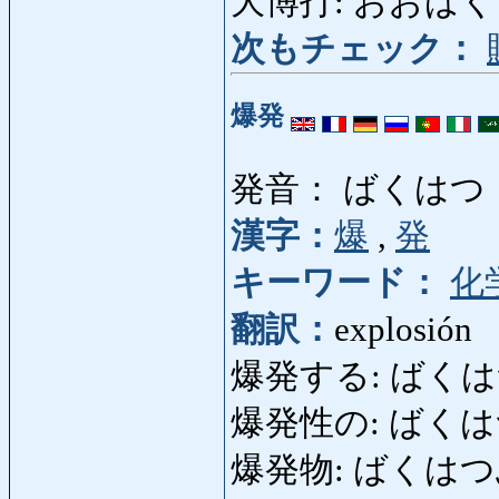
大博打: おおばくち: e
次もチェック：
爆発
発音： ばくはつ
漢字：
爆
,
発
キーワード：
化
翻訳：
explosión
爆発する: ばくはつす
爆発性の: ばくはつせいの
爆発物: ばくはつぶつ: e