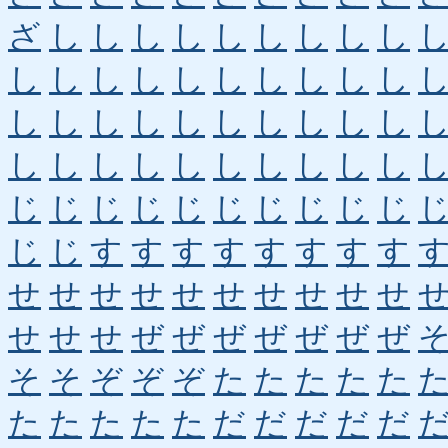
ざ
し
し
し
し
し
し
し
し
し
し
し
し
し
し
し
し
し
し
し
し
し
し
し
し
し
し
し
し
し
し
し
し
し
し
し
し
し
し
し
じ
じ
じ
じ
じ
じ
じ
じ
じ
じ
じ
じ
す
す
す
す
す
す
す
す
せ
せ
せ
せ
せ
せ
せ
せ
せ
せ
せ
せ
せ
ぜ
ぜ
ぜ
ぜ
ぜ
ぜ
ぜ
そ
そ
ぞ
ぞ
ぞ
た
た
た
た
た
た
た
た
た
た
だ
だ
だ
だ
だ