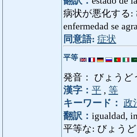
翻訳：
estado de l
病状が悪化する:
enfermedad se agr
同意語:
症状
平等
発音： びょうど
漢字：
平
,
等
キーワード：
政
翻訳：
igualdad, i
平等な: びょうどうな: 