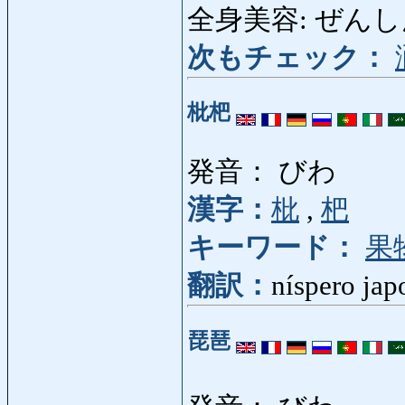
全身美容: ぜんしんびよう
次もチェック：
枇杷
発音： びわ
漢字：
枇
,
杷
キーワード：
果
翻訳：
níspero jap
琵琶