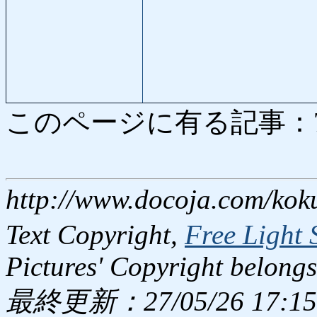
このページに有る記事：7327
http://www.docoja.com/kok
Text Copyright,
Free Light 
Pictures' Copyright belongs
最終更新：27/05/26 17:15