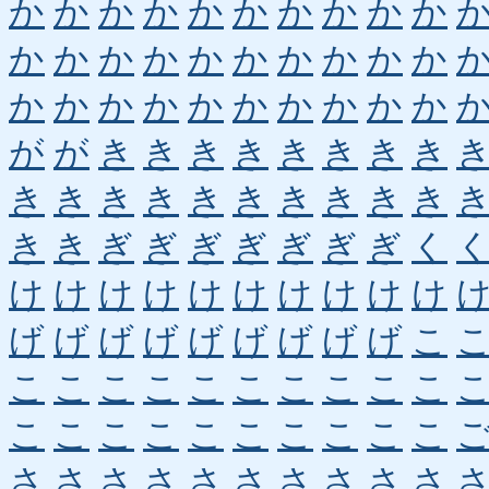
か
か
か
か
か
か
か
か
か
か
か
か
か
か
か
か
か
か
か
か
か
か
か
か
か
か
か
か
か
か
が
が
き
き
き
き
き
き
き
き
き
き
き
き
き
き
き
き
き
き
き
き
ぎ
ぎ
ぎ
ぎ
ぎ
ぎ
ぎ
く
け
け
け
け
け
け
け
け
け
け
げ
げ
げ
げ
げ
げ
げ
げ
げ
こ
こ
こ
こ
こ
こ
こ
こ
こ
こ
こ
こ
こ
こ
こ
こ
こ
こ
こ
こ
こ
さ
さ
さ
さ
さ
さ
さ
さ
さ
さ