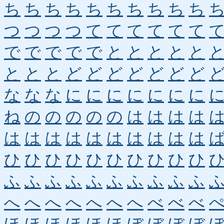
ち
ち
ち
ち
ち
ち
ち
ち
ち
ち
つ
つ
つ
つ
て
て
て
て
て
て
で
で
で
で
で
と
と
と
と
と
と
と
と
ど
ど
ど
ど
ど
ど
ど
な
な
な
に
に
に
に
に
に
に
ね
の
の
の
の
の
は
は
は
は
は
は
は
は
は
は
は
は
は
は
ひ
ひ
ひ
ひ
ひ
ひ
ひ
ひ
ひ
ひ
ふ
ふ
ふ
ふ
ふ
ふ
ふ
ふ
ふ
ふ
へ
へ
へ
へ
へ
へ
へ
べ
べ
べ