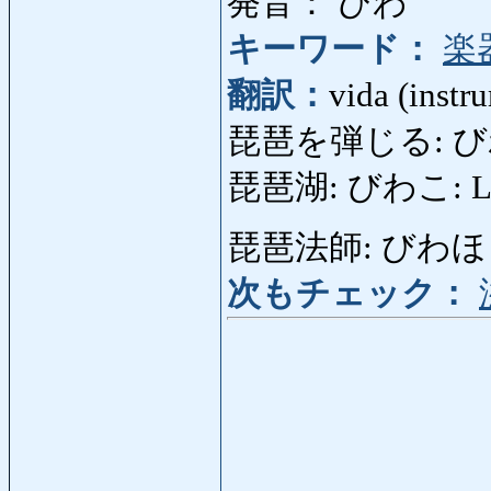
発音： びわ
キーワード：
楽
翻訳：
vida (instr
琵琶を弾じる: びわをだ
琵琶湖: びわこ: Lag
琵琶法師: びわほうし: A
次もチェック：