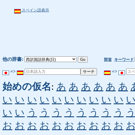
スペイン語表示
他の辞書:
部首
キーワード
=>
=>
始めの仮名
:
あ
あ
あ
あ
あ
あ
い
い
い
い
い
い
い
い
い
い
い
い
う
う
う
う
う
う
う
う
お
お
お
お
お
お
お
お
お
お