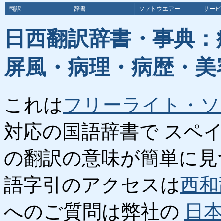
翻訳
辞書
ソフトウエアー
サービ
日西翻訳辞書・事典：
屏風・病理・病歴・美
これは
フリーライト・ソ
対応の国語辞書で スペ
の翻訳の意味が簡単に見
語字引のアクセスは
西和
へのご質問は弊社の
日