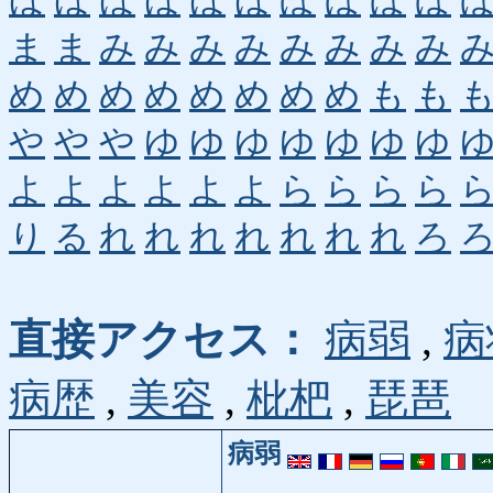
ほ
ほ
ほ
ほ
ほ
ほ
ぼ
ぼ
ぼ
ぼ
ま
ま
み
み
み
み
み
み
み
み
め
め
め
め
め
め
め
め
も
も
や
や
や
ゆ
ゆ
ゆ
ゆ
ゆ
ゆ
ゆ
よ
よ
よ
よ
よ
よ
ら
ら
ら
ら
り
る
れ
れ
れ
れ
れ
れ
れ
ろ
直接アクセス：
病弱
,
病
病歴
,
美容
,
枇杷
,
琵琶
病弱