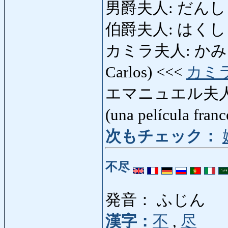
男爵夫人: だんしゃく
伯爵夫人: はくしゃく
カミラ夫人: かみらふじん
Carlos) <<<
カミ
エマニュエル夫人: 
(una película fran
次もチェック：
不尽
発音： ふじん
漢字：
不
,
尽