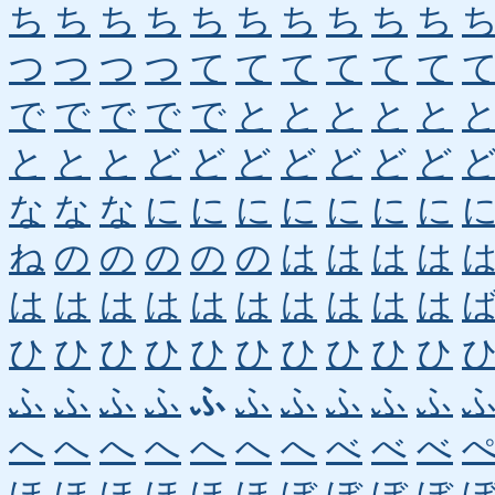
ち
ち
ち
ち
ち
ち
ち
ち
ち
ち
つ
つ
つ
つ
て
て
て
て
て
て
で
で
で
で
で
と
と
と
と
と
と
と
と
ど
ど
ど
ど
ど
ど
ど
な
な
な
に
に
に
に
に
に
に
ね
の
の
の
の
の
は
は
は
は
は
は
は
は
は
は
は
は
は
は
ひ
ひ
ひ
ひ
ひ
ひ
ひ
ひ
ひ
ひ
ふ
ふ
ふ
ふ
ふ
ふ
ふ
ふ
ふ
ふ
へ
へ
へ
へ
へ
へ
へ
べ
べ
べ