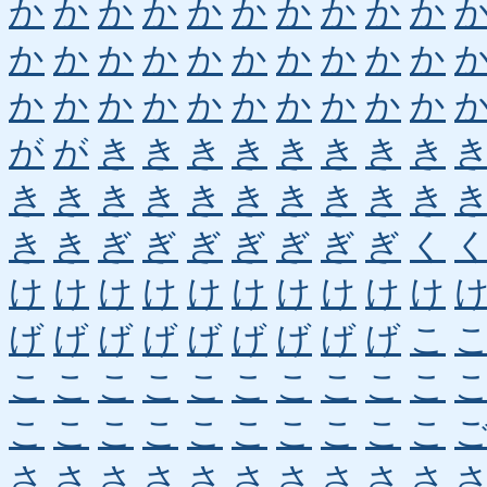
か
か
か
か
か
か
か
か
か
か
か
か
か
か
か
か
か
か
か
か
か
か
か
か
か
か
か
か
か
か
が
が
き
き
き
き
き
き
き
き
き
き
き
き
き
き
き
き
き
き
き
き
ぎ
ぎ
ぎ
ぎ
ぎ
ぎ
ぎ
く
け
け
け
け
け
け
け
け
け
け
げ
げ
げ
げ
げ
げ
げ
げ
げ
こ
こ
こ
こ
こ
こ
こ
こ
こ
こ
こ
こ
こ
こ
こ
こ
こ
こ
こ
こ
こ
さ
さ
さ
さ
さ
さ
さ
さ
さ
さ