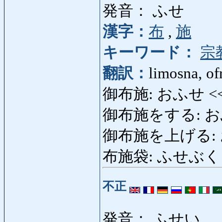
発音： ふせ
漢字：
布
,
施
キーワード：
宗
翻訳：
limosna, of
御布施: おふせ <
御布施をする: おふせを
御布施を上げる: 
布施袋: ふせぶくろ: 
不正
発音： ふせい