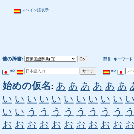
スペイン語表示
他の辞書:
部首
キーワード
=>
=>
始めの仮名
:
あ
あ
あ
あ
あ
あ
い
い
い
い
い
い
い
い
い
い
い
い
う
う
う
う
う
う
う
う
お
お
お
お
お
お
お
お
お
お