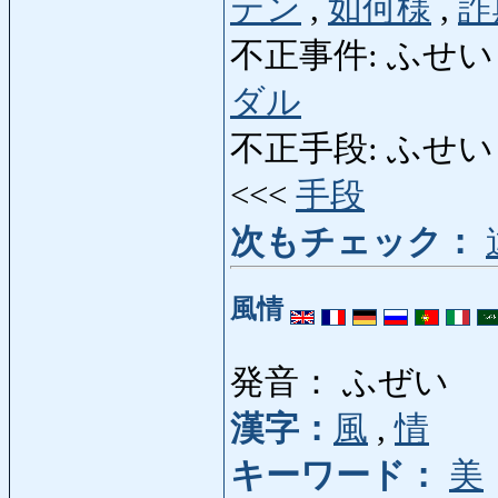
テン
,
如何様
,
詐
不正事件: ふせいじけん
ダル
不正手段: ふせいしゅだん
<<<
手段
次もチェック：
風情
発音： ふぜい
漢字：
風
,
情
キーワード：
美