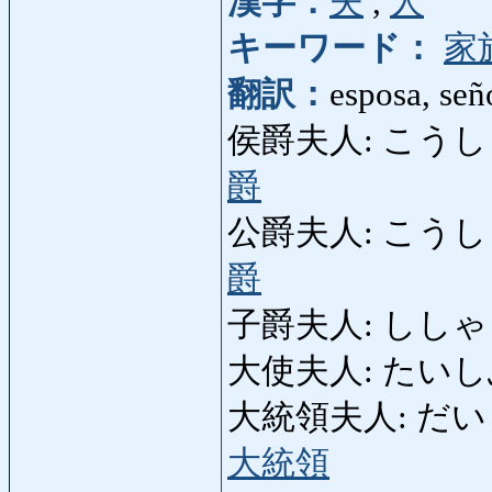
漢字：
夫
,
人
キーワード：
家
翻訳：
esposa, señ
侯爵夫人: こうしゃくふ
爵
公爵夫人: こうしゃくふ
爵
子爵夫人: ししゃくふ
大使夫人: たいしふじ
大統領夫人: だいとう
大統領