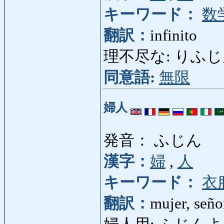
キーワード：
数
翻訳：
infinito
理不尽な: りふじんな: i
同意語:
無限
婦人
発音： ふじん
漢字：
婦
,
人
キーワード：
衣
翻訳：
mujer, seño