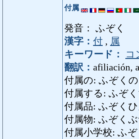
付属
発音： ふぞく
漢字：
付
,
属
キーワード：
コ
翻訳：
afiliación,
付属の: ふぞくの: pe
付属する: ふぞくする:
付属品: ふぞくひん: 
付属物: ふぞくぶつ: 
付属小学校: ふぞくし