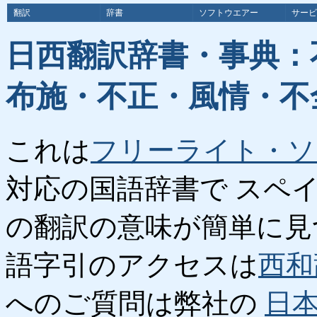
翻訳
辞書
ソフトウエアー
サービ
日西翻訳辞書・事典：
布施・不正・風情・不
これは
フリーライト・ソ
対応の国語辞書で スペ
の翻訳の意味が簡単に見
語字引のアクセスは
西和
へのご質問は弊社の
日