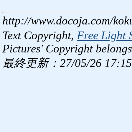
http://www.docoja.com/kok
Text Copyright,
Free Light 
Pictures' Copyright belongs
最終更新：27/05/26 17:15