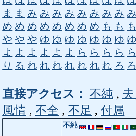
ほ
ほ
ほ
ほ
ほ
ほ
ぼ
ぼ
ぼ
ぼ
ま
ま
み
み
み
み
み
み
み
み
め
め
め
め
め
め
め
め
も
も
や
や
や
ゆ
ゆ
ゆ
ゆ
ゆ
ゆ
ゆ
よ
よ
よ
よ
よ
よ
ら
ら
ら
ら
り
る
れ
れ
れ
れ
れ
れ
れ
ろ
直接アクセス：
不純
,
夫
風情
,
不全
,
不足
,
付属
不純