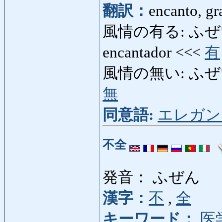
翻訳：
encanto, gr
風情の有る: ふぜいのある
encantador <<<
有
風情の無い: ふぜいのない:
無
同意語:
エレガン
不全
発音： ふぜん
漢字：
不
,
全
キーワード：
医