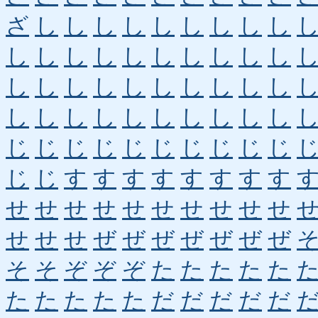
ざ
し
し
し
し
し
し
し
し
し
し
し
し
し
し
し
し
し
し
し
し
し
し
し
し
し
し
し
し
し
し
し
し
し
し
し
し
し
し
し
じ
じ
じ
じ
じ
じ
じ
じ
じ
じ
じ
じ
す
す
す
す
す
す
す
す
せ
せ
せ
せ
せ
せ
せ
せ
せ
せ
せ
せ
せ
ぜ
ぜ
ぜ
ぜ
ぜ
ぜ
ぜ
そ
そ
ぞ
ぞ
ぞ
た
た
た
た
た
た
た
た
た
た
だ
だ
だ
だ
だ