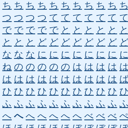
ち
ち
ち
ち
ち
ち
ち
ち
ち
ち
つ
つ
つ
つ
て
て
て
て
て
て
で
で
で
で
で
と
と
と
と
と
と
と
と
ど
ど
ど
ど
ど
ど
ど
な
な
な
に
に
に
に
に
に
に
ね
の
の
の
の
の
は
は
は
は
は
は
は
は
は
は
は
は
は
は
ひ
ひ
ひ
ひ
ひ
ひ
ひ
ひ
ひ
ひ
ふ
ふ
ふ
ふ
ふ
ふ
ふ
ふ
ふ
ふ
へ
へ
へ
へ
へ
へ
へ
べ
べ
べ