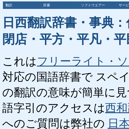
翻訳
辞書
ソフトウエアー
サービ
日西翻訳辞書・事典：
閉店・平方・平凡・平
これは
フリーライト・ソ
対応の国語辞書で スペ
の翻訳の意味が簡単に見
語字引のアクセスは
西和
へのご質問は弊社の
日