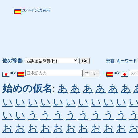
スペイン語表示
他の辞書:
部首
キーワード
=>
=>
始めの仮名
:
あ
あ
あ
あ
あ
あ
い
い
い
い
い
い
い
い
い
い
い
い
う
う
う
う
う
う
う
う
お
お
お
お
お
お
お
お
お
お