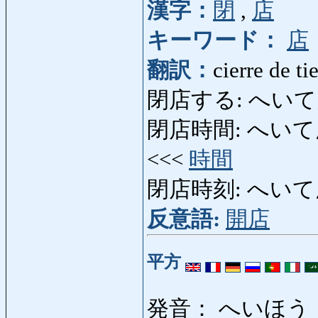
漢字：
閉
,
店
キーワード：
店
翻訳：
cierre de ti
閉店する: へいてんする:
閉店時間: へいてんじかん:
<<<
時間
閉店時刻: へいて
反意語:
開店
平方
発音： へいほう