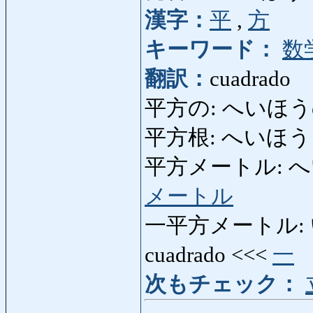
漢字：
平
,
方
キーワード：
数
翻訳：
cuadrado
平方の: へいほうの: c
平方根: へいほうこん: 
平方メートル: へいほ
メートル
一平方メートル: い
cuadrado <<<
一
次もチェック：