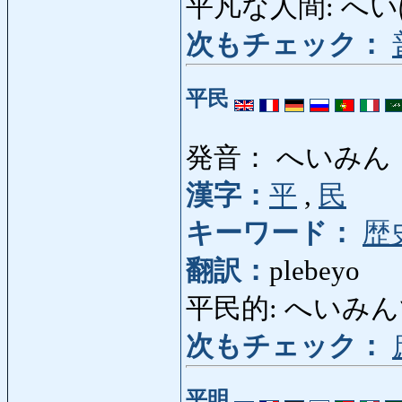
平凡な人間: へい
次もチェック：
平民
発音： へいみん
漢字：
平
,
民
キーワード：
歴
翻訳：
plebeyo
平民的: へいみんてき:
次もチェック：
平明