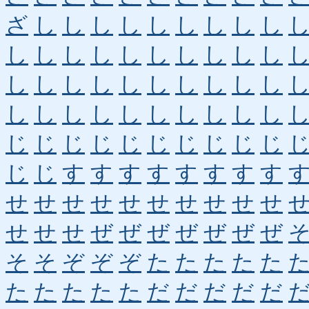
ざ
し
し
し
し
し
し
し
し
し
し
し
し
し
し
し
し
し
し
し
し
し
し
し
し
し
し
し
し
し
し
し
し
し
し
し
し
し
し
し
じ
じ
じ
じ
じ
じ
じ
じ
じ
じ
じ
じ
す
す
す
す
す
す
す
す
せ
せ
せ
せ
せ
せ
せ
せ
せ
せ
せ
せ
せ
ぜ
ぜ
ぜ
ぜ
ぜ
ぜ
ぜ
そ
そ
ぞ
ぞ
ぞ
た
た
た
た
た
た
た
た
た
た
だ
だ
だ
だ
だ