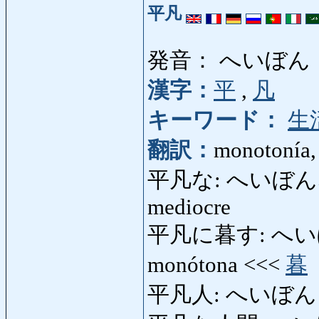
平凡
発音： へいぼん
漢字：
平
,
凡
キーワード：
生
翻訳：
monotonía,
平凡な: へいぼんな: co
mediocre
平凡に暮す: へいぼんに
monótona <<<
暮
平凡人: へいぼんじん: 