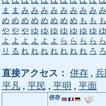
ほ
ほ
ほ
ほ
ほ
ほ
ぼ
ぼ
ぼ
ぼ
ま
ま
み
み
み
み
み
み
み
み
め
め
め
め
め
め
め
め
も
も
や
や
や
ゆ
ゆ
ゆ
ゆ
ゆ
ゆ
ゆ
よ
よ
よ
よ
よ
よ
ら
ら
ら
ら
り
る
れ
れ
れ
れ
れ
れ
れ
ろ
直接アクセス：
併存
,
兵
平凡
,
平民
,
平明
,
平面
併存