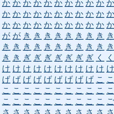
か
か
か
か
か
か
か
か
か
か
か
か
か
か
か
か
か
か
か
か
か
か
か
か
か
か
か
か
か
か
が
が
き
き
き
き
き
き
き
き
き
き
き
き
き
き
き
き
き
き
き
き
ぎ
ぎ
ぎ
ぎ
ぎ
ぎ
ぎ
く
け
け
け
け
け
け
け
け
け
け
げ
げ
げ
げ
げ
げ
げ
げ
げ
こ
こ
こ
こ
こ
こ
こ
こ
こ
こ
こ
こ
こ
こ
こ
こ
こ
こ
こ
こ
こ
さ
さ
さ
さ
さ
さ
さ
さ
さ
さ