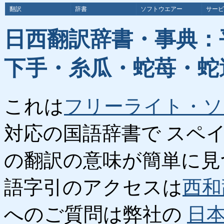
翻訳
辞書
ソフトウエアー
サービ
日西翻訳辞書・事典：
下手・糸瓜・蛇苺・蛇
これは
フリーライト・ソ
対応の国語辞書で スペ
の翻訳の意味が簡単に見
語字引のアクセスは
西和
へのご質問は弊社の
日