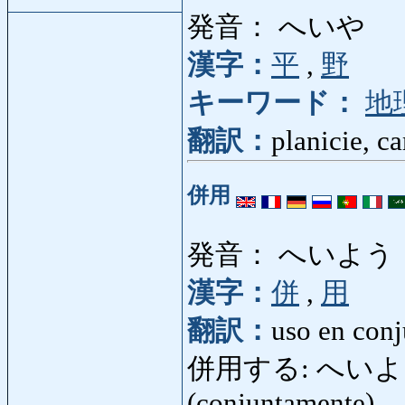
発音： へいや
漢字：
平
,
野
キーワード：
地
翻訳：
planicie, c
併用
発音： へいよう
漢字：
併
,
用
翻訳：
uso en conj
併用する: へいようする:
(conjuntamente)