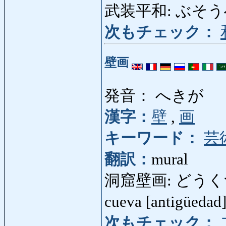
武装平和: ぶそうへいわ
次もチェック：
壁画
発音： へきが
漢字：
壁
,
画
キーワード：
芸
翻訳：
mural
洞窟壁画: どうくつへきが:
cueva [antigüedad
次もチェック：