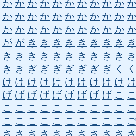
か
か
か
か
か
か
か
か
か
か
か
か
か
か
か
か
か
か
か
か
か
か
か
か
か
か
か
か
か
か
が
が
き
き
き
き
き
き
き
き
き
き
き
き
き
き
き
き
き
き
き
き
ぎ
ぎ
ぎ
ぎ
ぎ
ぎ
ぎ
く
け
け
け
け
け
け
け
け
け
け
げ
げ
げ
げ
げ
げ
げ
げ
げ
こ
こ
こ
こ
こ
こ
こ
こ
こ
こ
こ
こ
こ
こ
こ
こ
こ
こ
こ
こ
こ
さ
さ
さ
さ
さ
さ
さ
さ
さ
さ