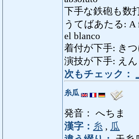
下手な鉄砲も数打
うてばあたる: A fuerza
el blanco
着付が下手: きつけがへ
演技が下手: えんぎがへ
次もチェック：
糸瓜
発音： へちま
漢字：
糸
,
瓜