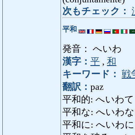
次もチェック：
平和
発音： へいわ
漢字：
平
,
和
キーワード：
戦
翻訳：
paz
平和的: へいわてき: 
平和な: へいわな
平和に: へいわに: en 