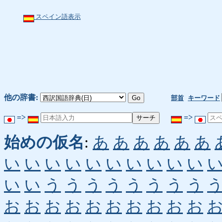
スペイン語表示
他の辞書:
部首
キーワード
=>
=>
始めの仮名
:
あ
あ
あ
あ
あ
あ
い
い
い
い
い
い
い
い
い
い
い
い
う
う
う
う
う
う
う
う
お
お
お
お
お
お
お
お
お
お