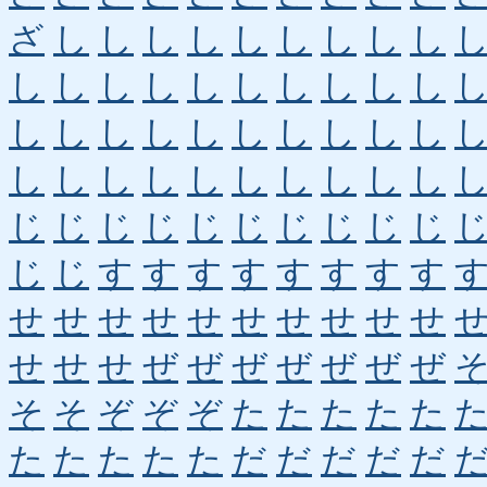
ざ
し
し
し
し
し
し
し
し
し
し
し
し
し
し
し
し
し
し
し
し
し
し
し
し
し
し
し
し
し
し
し
し
し
し
し
し
し
し
し
じ
じ
じ
じ
じ
じ
じ
じ
じ
じ
じ
じ
す
す
す
す
す
す
す
す
せ
せ
せ
せ
せ
せ
せ
せ
せ
せ
せ
せ
せ
ぜ
ぜ
ぜ
ぜ
ぜ
ぜ
ぜ
そ
そ
ぞ
ぞ
ぞ
た
た
た
た
た
た
た
た
た
た
だ
だ
だ
だ
だ