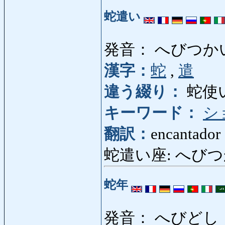
蛇遣い
発音： へびつか
漢字：
蛇
,
遣
違う綴り：
蛇使
キーワード：
シ
翻訳：
encantador 
蛇遣い座: へびつかい
蛇年
発音： へびどし