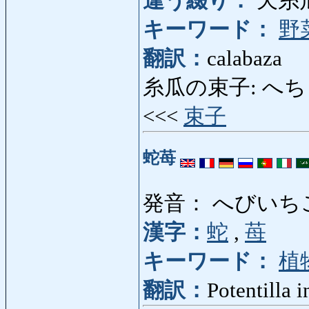
違う綴り：
天糸
キーワード：
野
翻訳：
calabaza
糸瓜の束子: へちまのたわ
<<<
束子
蛇苺
発音： へびいち
漢字：
蛇
,
苺
キーワード：
植
翻訳：
Potentilla i