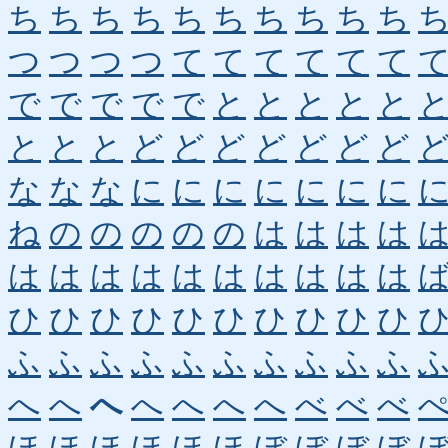
ち
ち
ち
ち
ち
ち
ち
ち
ち
ち
つ
つ
つ
つ
て
て
て
て
て
て
で
で
で
で
で
と
と
と
と
と
と
と
と
ど
ど
ど
ど
ど
ど
ど
な
な
な
に
に
に
に
に
に
に
ね
の
の
の
の
の
は
は
は
は
は
は
は
は
は
は
は
は
は
は
ひ
ひ
ひ
ひ
ひ
ひ
ひ
ひ
ひ
ひ
ふ
ふ
ふ
ふ
ふ
ふ
ふ
ふ
ふ
ふ
へ
へ
へ
へ
へ
へ
へ
べ
べ
べ