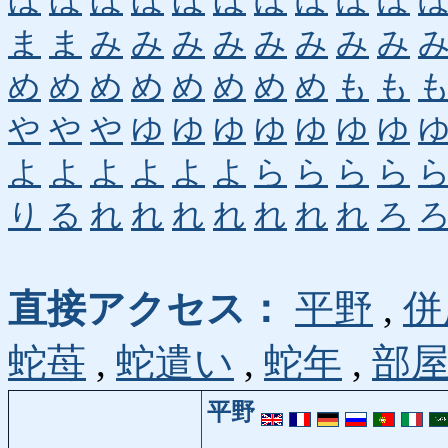
ほ
ほ
ほ
ほ
ほ
ほ
ぼ
ぼ
ぼ
ぼ
ま
ま
み
み
み
み
み
み
み
み
め
め
め
め
め
め
め
め
も
も
や
や
や
ゆ
ゆ
ゆ
ゆ
ゆ
ゆ
ゆ
よ
よ
よ
よ
よ
よ
ら
ら
ら
ら
り
る
れ
れ
れ
れ
れ
れ
れ
ろ
直接アクセス：
平野
,
併
蛇苺
,
蛇遣い
,
蛇年
,
部
平野