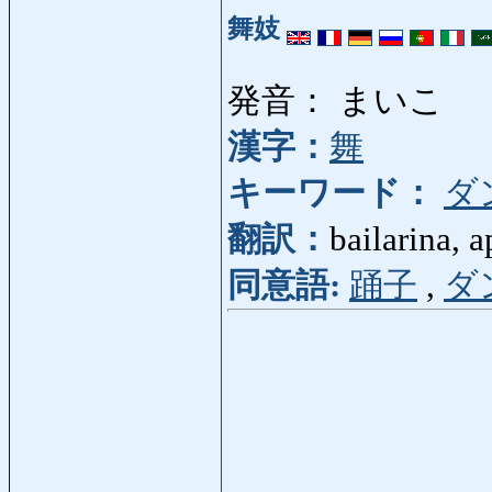
舞妓
発音： まいこ
漢字：
舞
キーワード：
ダ
翻訳：
bailarina, 
同意語:
踊子
,
ダ