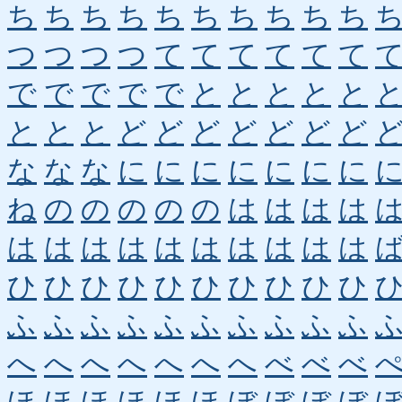
ち
ち
ち
ち
ち
ち
ち
ち
ち
ち
つ
つ
つ
つ
て
て
て
て
て
て
で
で
で
で
で
と
と
と
と
と
と
と
と
ど
ど
ど
ど
ど
ど
ど
な
な
な
に
に
に
に
に
に
に
ね
の
の
の
の
の
は
は
は
は
は
は
は
は
は
は
は
は
は
は
ひ
ひ
ひ
ひ
ひ
ひ
ひ
ひ
ひ
ひ
ふ
ふ
ふ
ふ
ふ
ふ
ふ
ふ
ふ
ふ
へ
へ
へ
へ
へ
へ
へ
べ
べ
べ