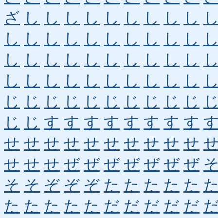
ざ
し
し
し
し
し
し
し
し
し
し
し
し
し
し
し
し
し
し
し
し
し
し
し
し
し
し
し
し
し
し
し
し
し
し
し
し
し
し
し
じ
じ
じ
じ
じ
じ
じ
じ
じ
じ
じ
じ
す
す
す
す
す
す
す
す
せ
せ
せ
せ
せ
せ
せ
せ
せ
せ
せ
せ
せ
ぜ
ぜ
ぜ
ぜ
ぜ
ぜ
ぜ
そ
そ
ぞ
ぞ
ぞ
た
た
た
た
た
た
た
た
た
た
だ
だ
だ
だ
だ