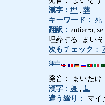
発音： まいそう
漢字：
埋
,
葬
キーワード：
死
翻訳：
entierro, se
埋葬する: まいそうす
次もチェック：
舞茸
発音： まいたけ
漢字：
舞
,
茸
違う綴り：
マイ