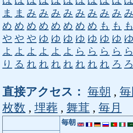
ほ
ほ
ほ
ほ
ほ
ほ
ぼ
ぼ
ぼ
ぼ
ま
ま
み
み
み
み
み
み
み
み
め
め
め
め
め
め
め
め
も
も
や
や
や
ゆ
ゆ
ゆ
ゆ
ゆ
ゆ
ゆ
よ
よ
よ
よ
よ
よ
ら
ら
ら
ら
り
る
れ
れ
れ
れ
れ
れ
れ
ろ
直接アクセス：
毎朝
,
毎
枚数
,
埋葬
,
舞茸
,
毎月
毎朝