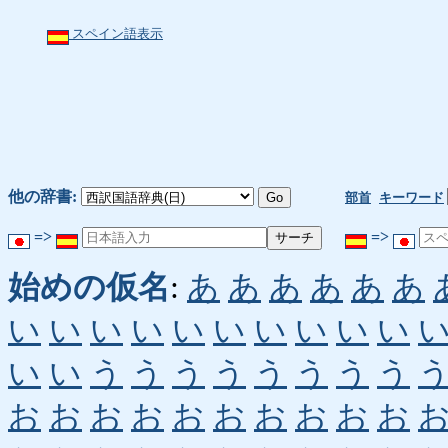
スペイン語表示
他の辞書:
部首
キーワード
=>
=>
始めの仮名
:
あ
あ
あ
あ
あ
あ
い
い
い
い
い
い
い
い
い
い
い
い
う
う
う
う
う
う
う
う
お
お
お
お
お
お
お
お
お
お