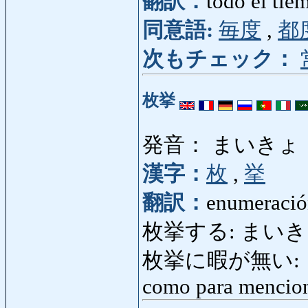
翻訳：
todo el tie
同意語:
毎度
,
都
次もチェック：
枚挙
発音： まいきょ
漢字：
枚
,
挙
翻訳：
enumeraci
枚挙する: まいきょす
枚挙に暇が無い: ま
como para mencio