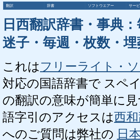
翻訳
辞書
ソフトウエアー
サービ
日西翻訳辞書・事典：
迷子・毎週・枚数・埋
これは
フリーライト・ソ
対応の国語辞書で スペ
の翻訳の意味が簡単に見
語字引のアクセスは
西和
へのご質問は弊社の
日