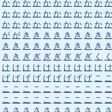
か
か
か
か
か
か
か
か
か
か
か
か
か
か
か
か
か
か
か
か
か
か
か
か
か
か
か
か
か
か
が
が
き
き
き
き
き
き
き
き
き
き
き
き
き
き
き
き
き
き
き
き
ぎ
ぎ
ぎ
ぎ
ぎ
ぎ
ぎ
く
け
け
け
け
け
け
け
け
け
け
げ
げ
げ
げ
げ
げ
げ
げ
げ
こ
こ
こ
こ
こ
こ
こ
こ
こ
こ
こ
こ
こ
こ
こ
こ
こ
こ
こ
こ
こ
さ
さ
さ
さ
さ
さ
さ
さ
さ
さ