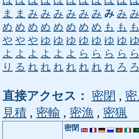
ほ
ほ
ほ
ほ
ほ
ほ
ぼ
ぼ
ぼ
ぼ
ま
ま
み
み
み
み
み
み
み
み
め
め
め
め
め
め
め
め
も
も
や
や
や
ゆ
ゆ
ゆ
ゆ
ゆ
ゆ
ゆ
よ
よ
よ
よ
よ
よ
ら
ら
ら
ら
り
る
れ
れ
れ
れ
れ
れ
れ
ろ
直接アクセス：
密閉
,
密
見積
,
密輸
,
密漁
,
密猟
密閉