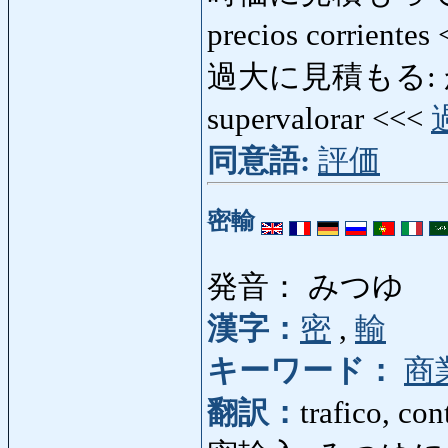
precios corrientes
過大に見積もる: かだ
supervalorar <<<
同意語:
評価
密輸
発音： みつゆ
漢字：
密
,
輸
キーワード：
商
翻訳：
trafico, co