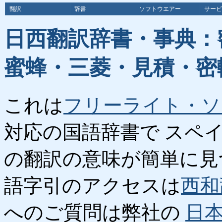
翻訳
辞書
ソフトウエアー
サービ
日西翻訳辞書・事典：
蜜蜂・三菱・見積・密
これは
フリーライト・ソ
対応の国語辞書で スペ
の翻訳の意味が簡単に見
語字引のアクセスは
西和
へのご質問は弊社の
日