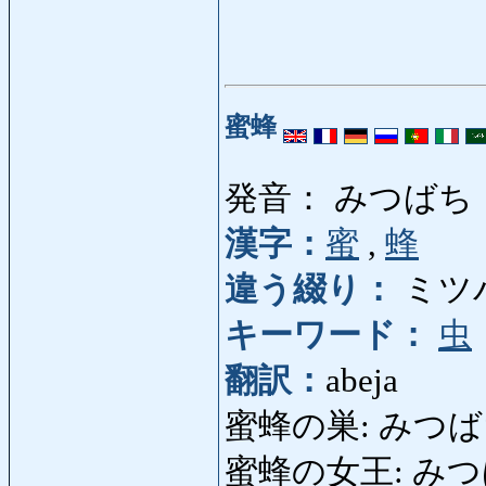
蜜蜂
発音： みつばち
漢字：
蜜
,
蜂
違う綴り：
ミツ
キーワード：
虫
翻訳：
abeja
蜜蜂の巣: みつばちのす
蜜蜂の女王: みつばち