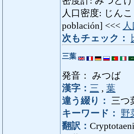
密度計: みつどけい: 
人口密度: じんこうみつど
población] <<<
人
次もチェック：
三葉
発音： みつば
漢字：
三
,
葉
違う綴り：
三つ
キーワード：
野
翻訳：
Cryptotaeni