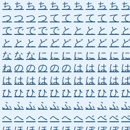
ち
ち
ち
ち
ち
ち
ち
ち
ち
ち
つ
つ
つ
つ
て
て
て
て
て
て
で
で
で
で
で
と
と
と
と
と
と
と
と
ど
ど
ど
ど
ど
ど
ど
な
な
な
に
に
に
に
に
に
に
ね
の
の
の
の
の
は
は
は
は
は
は
は
は
は
は
は
は
は
は
ひ
ひ
ひ
ひ
ひ
ひ
ひ
ひ
ひ
ひ
ふ
ふ
ふ
ふ
ふ
ふ
ふ
ふ
ふ
ふ
へ
へ
へ
へ
へ
へ
へ
べ
べ
べ