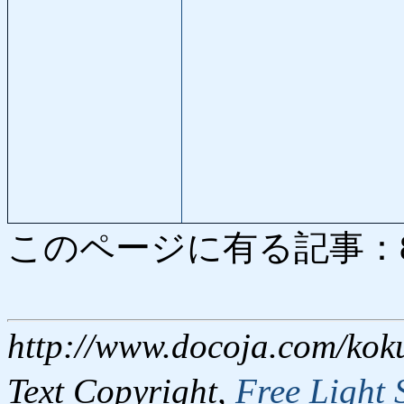
このページに有る記事：8125
http://www.docoja.com/kok
Text Copyright,
Free Light 