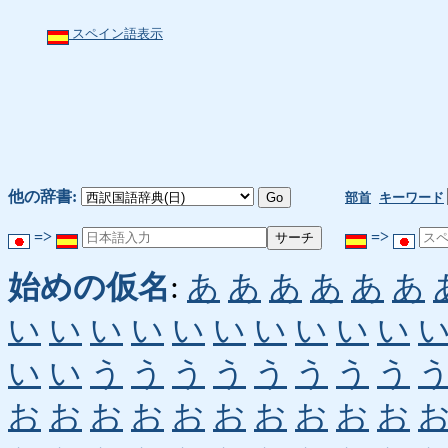
スペイン語表示
他の辞書:
部首
キーワード
=>
=>
始めの仮名
:
あ
あ
あ
あ
あ
あ
い
い
い
い
い
い
い
い
い
い
い
い
う
う
う
う
う
う
う
う
お
お
お
お
お
お
お
お
お
お