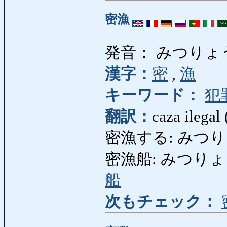
密漁
発音： みつりょ
漢字：
密
,
漁
キーワード：
犯
翻訳：
caza ilegal 
密漁する: みつりょうする
密漁船: みつりょうせん: 
船
次もチェック：