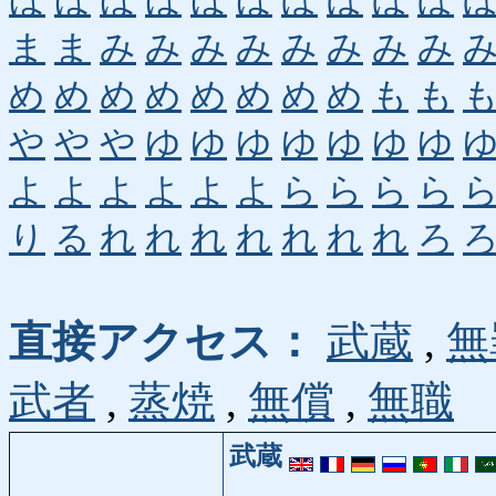
ほ
ほ
ほ
ほ
ほ
ほ
ぼ
ぼ
ぼ
ぼ
ま
ま
み
み
み
み
み
み
み
み
め
め
め
め
め
め
め
め
も
も
や
や
や
ゆ
ゆ
ゆ
ゆ
ゆ
ゆ
ゆ
よ
よ
よ
よ
よ
よ
ら
ら
ら
ら
り
る
れ
れ
れ
れ
れ
れ
れ
ろ
直接アクセス：
武蔵
,
無
武者
,
蒸焼
,
無償
,
無職
武蔵