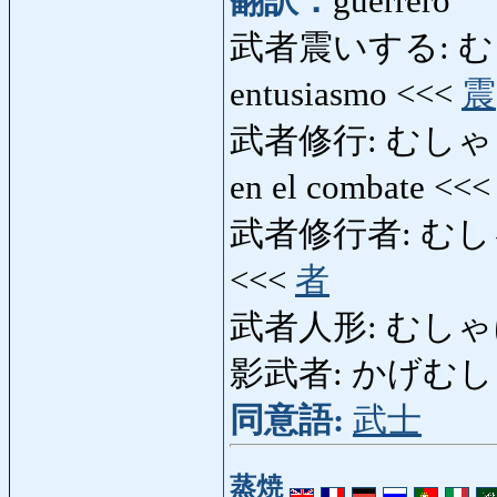
翻訳：
guerrero
武者震いする: むしゃ
entusiasmo <<<
震
武者修行: むしゃしゅぎょ
en el combate <<
武者修行者: むしゃし
<<<
者
武者人形: むしゃにん
影武者: かげむしゃ: d
同意語:
武士
蒸焼