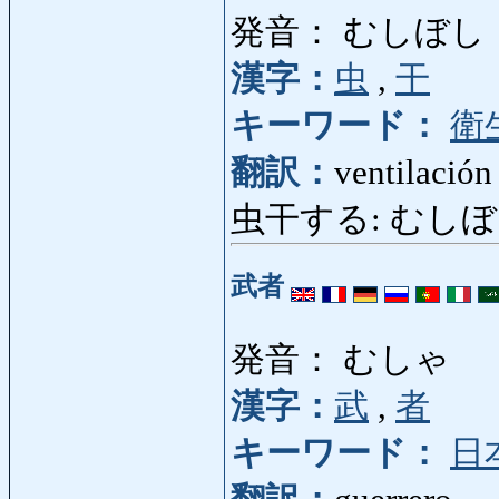
発音： むしぼし
漢字：
虫
,
干
キーワード：
衛
翻訳：
ventilación
虫干する: むしぼしす
武者
発音： むしゃ
漢字：
武
,
者
キーワード：
日