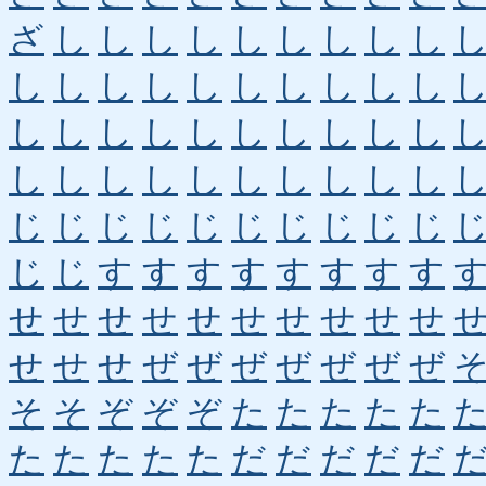
ざ
し
し
し
し
し
し
し
し
し
し
し
し
し
し
し
し
し
し
し
し
し
し
し
し
し
し
し
し
し
し
し
し
し
し
し
し
し
し
し
じ
じ
じ
じ
じ
じ
じ
じ
じ
じ
じ
じ
す
す
す
す
す
す
す
す
せ
せ
せ
せ
せ
せ
せ
せ
せ
せ
せ
せ
せ
ぜ
ぜ
ぜ
ぜ
ぜ
ぜ
ぜ
そ
そ
ぞ
ぞ
ぞ
た
た
た
た
た
た
た
た
た
た
だ
だ
だ
だ
だ