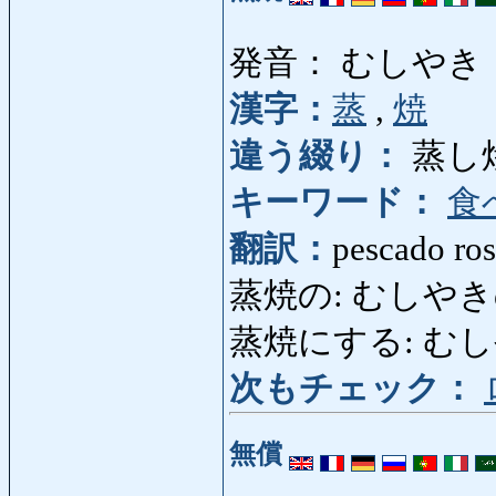
発音： むしやき
漢字：
蒸
,
焼
違う綴り：
蒸し
キーワード：
食
翻訳：
pescado ros
蒸焼の: むしやきの: 
蒸焼にする: むしやき
次もチェック：
無償