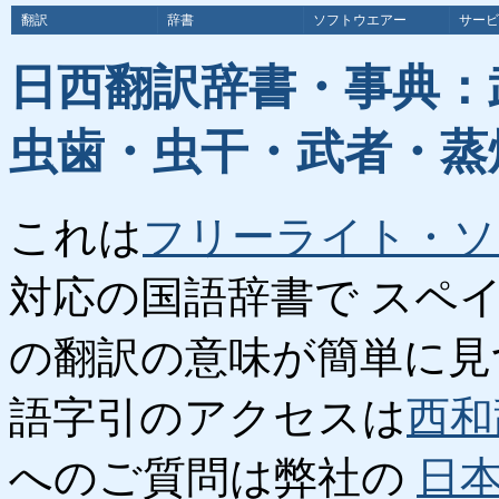
翻訳
辞書
ソフトウエアー
サービ
日西翻訳辞書・事典：
虫歯・虫干・武者・蒸
これは
フリーライト・ソ
対応の国語辞書で スペ
の翻訳の意味が簡単に見
語字引のアクセスは
西和
へのご質問は弊社の
日