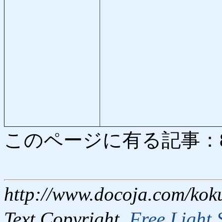
このページに有る記事：8208
http://www.docoja.com/kok
Text Copyright,
Free Light 