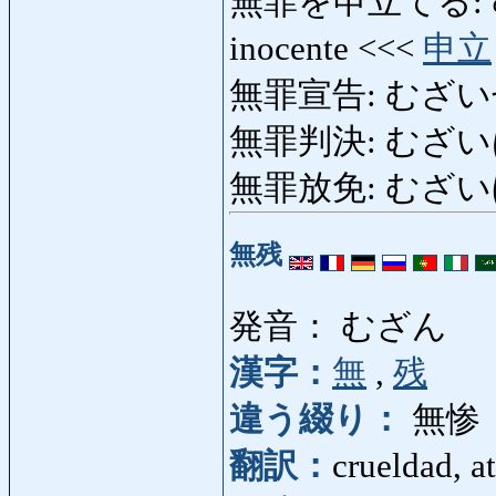
無罪を申立てる: む
inocente <<<
申立
無罪宣告: むざいせんこく
無罪判決: むざい
無罪放免: むざいほう
無残
発音： むざん
漢字：
無
,
残
違う綴り：
無惨
翻訳：
crueldad, a