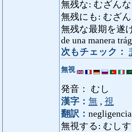
無残な: むざんな: des
無残にも: むざんにも: 
無残な最期を遂げる
de una manera trág
次もチェック：
無視
発音： むし
漢字：
無
,
視
翻訳：
negligencia
無視する: むしする: n