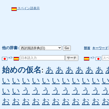
スペイン語表示
他の辞書:
部首
キーワード
=>
=>
始めの仮名
:
あ
あ
あ
あ
あ
あ
い
い
い
い
い
い
い
い
い
い
い
い
う
う
う
う
う
う
う
う
お
お
お
お
お
お
お
お
お
お