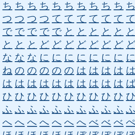
ち
ち
ち
ち
ち
ち
ち
ち
ち
ち
つ
つ
つ
つ
て
て
て
て
て
て
で
で
で
で
で
と
と
と
と
と
と
と
と
ど
ど
ど
ど
ど
ど
ど
な
な
な
に
に
に
に
に
に
に
ね
の
の
の
の
の
は
は
は
は
は
は
は
は
は
は
は
は
は
は
ひ
ひ
ひ
ひ
ひ
ひ
ひ
ひ
ひ
ひ
ふ
ふ
ふ
ふ
ふ
ふ
ふ
ふ
ふ
ふ
へ
へ
へ
へ
へ
へ
へ
べ
べ
べ