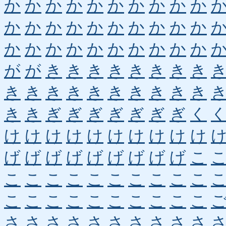
か
か
か
か
か
か
か
か
か
か
か
か
か
か
か
か
か
か
か
か
か
か
か
か
か
か
か
か
か
か
が
が
き
き
き
き
き
き
き
き
き
き
き
き
き
き
き
き
き
き
き
き
ぎ
ぎ
ぎ
ぎ
ぎ
ぎ
ぎ
く
け
け
け
け
け
け
け
け
け
け
げ
げ
げ
げ
げ
げ
げ
げ
げ
こ
こ
こ
こ
こ
こ
こ
こ
こ
こ
こ
こ
こ
こ
こ
こ
こ
こ
こ
こ
こ
さ
さ
さ
さ
さ
さ
さ
さ
さ
さ