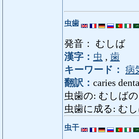
虫歯
発音： むしば
漢字：
虫
,
歯
キーワード：
病
翻訳：
caries denta
虫歯の: むしばの: car
虫歯に成る: むしばになる
虫干