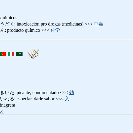
 químicos
toxicación pro drogas (medicinas) <<<
中毒
oducto químico <<<
化学
picante, condimentado <<<
効
speciar, darle sabor <<<
入
agrera
ス