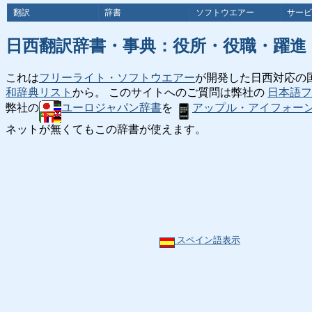
翻訳
辞書
ソフトウエアー
サービ
日西翻訳辞書・事典：役所・役職・躍進
これは
フリーライト・ソフトウエアー
が開発した日西対応の
和辞典リスト
から。 このサイトへのご質問は弊社の
日本語フ
弊社の
ユーロジャパン辞書
を
アップル・アイフォー
ネットが無くてもこの辞書が使えます。
スペイン語表示