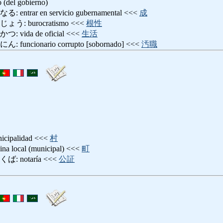
o (del gobierno)
rar en servicio gubernamental <<<
成
 burocratismo <<<
根性
ida de oficial <<<
生活
cionario corrupto [sobornado] <<<
汚職
palidad <<<
村
local (municipal) <<<
町
 notaría <<<
公証