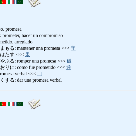
so, promesa
ter, hacer un compromiso
do, arreglado
mantener una promesa <<<
守
はたす <<<
果
 romper una promesa <<<
破
 como fue prometido <<<
通
esa verbal <<<
口
dar una promesa verbal