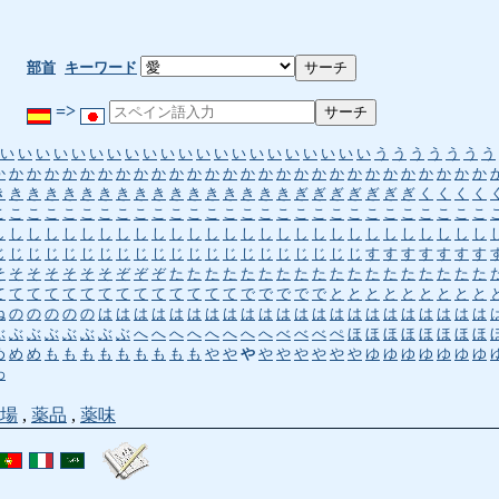
部首
キーワード
=>
い
い
い
い
い
い
い
い
い
い
い
い
い
い
い
い
い
い
い
い
い
う
う
う
う
う
う
う
か
か
か
か
か
か
か
か
か
か
か
か
か
か
か
か
か
か
か
か
か
か
か
か
か
か
か
か
き
き
き
き
き
き
き
き
き
き
き
き
き
き
き
き
き
ぎ
ぎ
ぎ
ぎ
ぎ
ぎ
ぎ
く
く
く
く
こ
こ
こ
こ
こ
こ
こ
こ
こ
こ
こ
こ
こ
こ
こ
こ
こ
こ
こ
こ
こ
こ
こ
こ
こ
こ
こ
こ
し
し
し
し
し
し
し
し
し
し
し
し
し
し
し
し
し
し
し
し
し
し
し
し
し
し
し
し
じ
じ
じ
じ
じ
じ
じ
じ
じ
じ
じ
じ
じ
じ
じ
じ
じ
じ
じ
じ
じ
す
す
す
す
す
す
す
そ
そ
そ
そ
そ
そ
そ
ぞ
ぞ
ぞ
た
た
た
た
た
た
た
た
た
た
た
た
た
た
た
た
た
た
て
て
て
て
て
て
て
て
て
て
て
て
て
て
で
で
で
で
で
と
と
と
と
と
と
と
と
と
ね
の
の
の
の
の
は
は
は
は
は
は
は
は
は
は
は
は
は
は
は
は
は
は
は
は
は
は
ぶ
ぶ
ぶ
ぶ
ぶ
ぶ
ぶ
ぶ
へ
へ
へ
へ
へ
へ
へ
へ
べ
べ
べ
ぺ
ほ
ほ
ほ
ほ
ほ
ほ
ほ
ほ
め
め
め
も
も
も
も
も
も
も
も
も
や
や
や
や
や
や
や
や
や
ゆ
ゆ
ゆ
ゆ
ゆ
ゆ
ゆ
わ
場
,
薬品
,
薬味