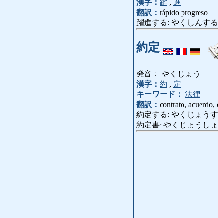
漢字：
躍
,
進
翻訳：
rápido progreso
躍進する: やくしんする: hacer
約定
発音： やくじょう
漢字：
約
,
定
キーワード：
法律
翻訳：
contrato, acuerdo
約定する: やくじょうする: cum
約定書: やくじょうしょ: contrat