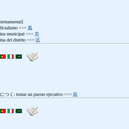
ubernamental]
ialismo <<<
風
 municipal <<<
市
del distrito <<<
区
omar un puesto ejecutivo <<<
就