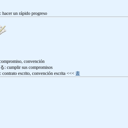
 un rápido progreso
, compromiso, convención
plir sus compromisos
o escrito, convención escrita <<<
書