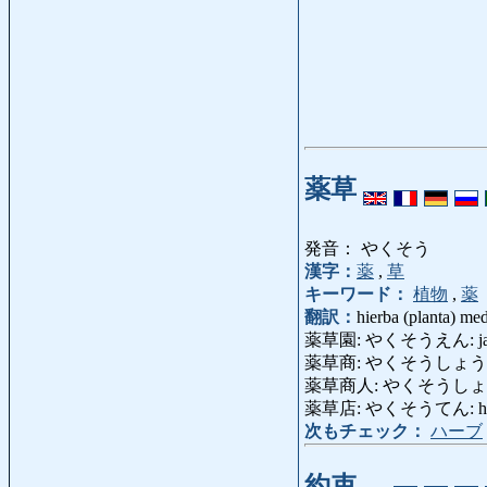
薬草
発音： やくそう
漢字：
薬
,
草
キーワード：
植物
,
薬
翻訳：
hierba (planta) med
薬草園: やくそうえん: jardín
薬草商: やくそうしょう: her
薬草商人: やくそうしょ
薬草店: やくそうてん: herbo
次もチェック：
ハーブ
約束