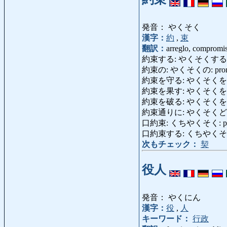
発音： やくそく
漢字：
約
,
束
翻訳：
arreglo, compromi
約束する: やくそくする: prome
約束の: やくそくの: prometi
約束を守る: やくそくをまもる: 
約束を果す: やくそくを
約束を破る: やくそくをやぶる:
約束通りに: やくそくどおりに:
口約束: くちやくそく: prom
口約束する: くちやくそくする: 
次もチェック：
契
役人
発音： やくにん
漢字：
役
,
人
キーワード：
行政