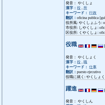
発音： やくしょ
漢字：
役
,
所
キーワード：
行政
翻訳：
oficina publica [g
役所風: やくしょふう: ofic
市役所: しやくしょ: oficina
区役所: くやくしょ: oficina 
役職
発音： やくしょく
漢字：
役
,
職
キーワード：
仕事
翻訳：
puesto ejecutivo
役職に就く: やくしょくにつく: t
躍進
発音： やくしん