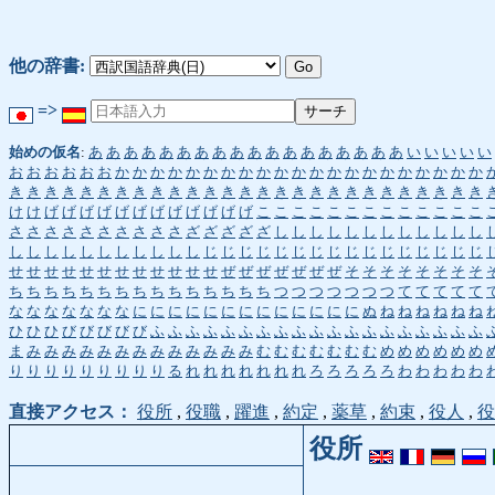
他の辞書:
=>
始めの仮名
:
あ
あ
あ
あ
あ
あ
あ
あ
あ
あ
あ
あ
あ
あ
あ
あ
あ
あ
い
い
い
い
い
お
お
お
お
お
お
か
か
か
か
か
か
か
か
か
か
か
か
か
か
か
か
か
か
か
か
か
き
き
き
き
き
き
き
き
き
き
き
き
き
き
き
き
き
き
き
き
き
き
き
き
き
き
き
け
け
げ
げ
げ
げ
げ
げ
げ
げ
げ
げ
げ
げ
こ
こ
こ
こ
こ
こ
こ
こ
こ
こ
こ
こ
こ
さ
さ
さ
さ
さ
さ
さ
さ
さ
さ
ざ
ざ
ざ
ざ
ざ
し
し
し
し
し
し
し
し
し
し
し
し
し
し
し
し
し
し
し
し
し
し
し
じ
じ
じ
じ
じ
じ
じ
じ
じ
じ
じ
じ
じ
じ
じ
じ
せ
せ
せ
せ
せ
せ
せ
せ
せ
せ
せ
せ
ぜ
ぜ
ぜ
ぜ
ぜ
ぜ
ぜ
そ
そ
そ
そ
そ
そ
そ
そ
ち
ち
ち
ち
ち
ち
ち
ち
ち
ち
ち
ち
ち
ち
ち
つ
つ
つ
つ
つ
つ
つ
て
て
て
て
て
な
な
な
な
な
な
な
に
に
に
に
に
に
に
に
に
に
に
に
に
ぬ
ね
ね
ね
ね
ね
ね
ひ
ひ
ひ
び
び
び
び
び
ふ
ふ
ふ
ふ
ふ
ふ
ふ
ふ
ふ
ふ
ふ
ふ
ふ
ふ
ふ
ふ
ふ
ふ
ふ
ま
み
み
み
み
み
み
み
み
み
み
み
み
み
む
む
む
む
む
む
む
め
め
め
め
め
め
り
り
り
り
り
り
り
り
り
る
れ
れ
れ
れ
れ
れ
れ
ろ
ろ
ろ
ろ
ろ
わ
わ
わ
わ
わ
直接アクセス：
役所
,
役職
,
躍進
,
約定
,
薬草
,
約束
,
役人
,
役
役所