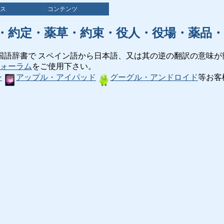
ス
コンテンツ
・約定・薬草・約束・役人・役場・薬品・
国語辞書で スペイン語から日本語、又は其の逆の翻訳の意味が
ォーラム
をご使用下さい。
ン
アップル・アイパッド
グーグル・アンドロイド
等お客