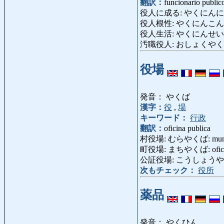
翻訳：
funcionario public
役人に成る: やくにんになる: ent
役人根性: やくにんこんじょう:
役人生活: やくにんせいかつ: v
汚職役人: おしょくやくにん: fun
役場
発音： やくば
漢字：
役
,
場
キーワード：
行政
翻訳：
oficina publica
村役場: むらやくば: munici
町役場: まちやくば: oficina 
公証役場: こうしょうやくば:
次もチェック：
役所
薬品
発音： やくひん