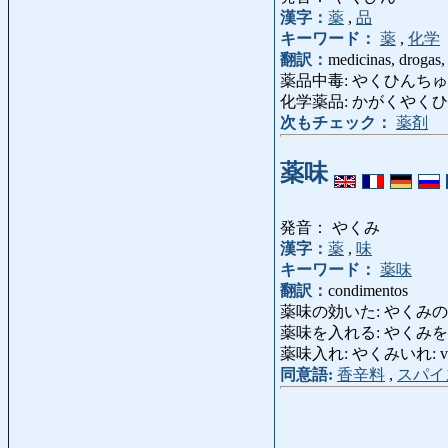
漢字：
薬
,
品
キーワード：
薬
,
化学
翻訳：
medicinas, drogas,
薬品中毒: やくひんちゅうどく: in
化学薬品: かがくやくひん: pr
次もチェック：
薬剤
薬味
発音： やくみ
漢字：
薬
,
味
キーワード：
薬味
翻訳：
condimentos
薬味の効いた: やくみのきいた: 
薬味を入れる: やくみをいれる: e
薬味入れ: やくみいれ: vin
同意語:
香辛料
,
スパイ