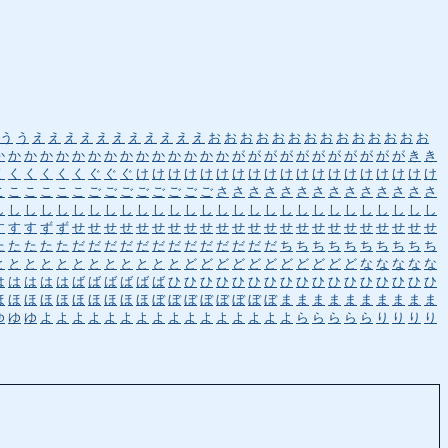
う
う
え
え
え
え
え
え
え
え
え
え
え
お
お
お
お
お
お
お
お
お
お
お
お
お
お
か
か
か
か
か
か
か
か
か
か
か
か
か
か
か
が
が
が
が
が
が
が
が
が
が
が
き
き
く
く
く
く
く
く
ぐ
ぐ
ぐ
け
け
け
け
け
け
け
け
け
け
け
け
け
け
け
け
け
け
け
こ
こ
こ
こ
こ
こ
ご
ご
ご
ご
ご
ご
ご
ご
さ
さ
さ
さ
さ
さ
さ
さ
さ
さ
さ
さ
さ
さ
し
し
し
し
し
し
し
し
し
し
し
し
し
し
し
し
し
し
し
し
し
し
し
し
し
し
し
し
す
す
す
ず
ず
せ
せ
せ
せ
せ
せ
せ
せ
せ
せ
せ
せ
せ
せ
せ
せ
せ
せ
せ
せ
せ
せ
せ
た
た
た
た
た
だ
だ
だ
だ
だ
だ
だ
だ
だ
だ
だ
だ
だ
ち
ち
ち
ち
ち
ち
ち
ち
ち
ち
と
と
と
と
と
と
と
と
と
と
と
と
ど
ど
ど
ど
ど
ど
ど
ど
ど
ど
ど
な
な
な
な
な
は
は
は
は
は
ば
ば
ば
ば
ば
ば
ひ
ひ
ひ
ひ
ひ
ひ
ひ
ひ
ひ
ひ
ひ
ひ
ひ
ひ
ひ
ひ
ひ
ほ
ほ
ほ
ほ
ほ
ほ
ほ
ほ
ほ
ほ
ぼ
ぼ
ぼ
ぼ
ぼ
ぼ
ぼ
ぼ
ま
ま
ま
ま
ま
ま
ま
ま
ま
ま
ゆ
ゆ
ゆ
よ
よ
よ
よ
よ
よ
よ
よ
よ
よ
よ
よ
よ
よ
よ
よ
ら
ら
ら
ら
ら
り
り
り
り