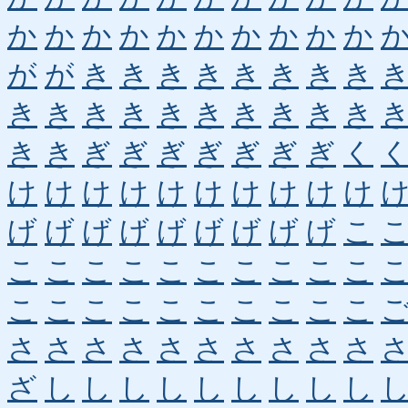
か
か
か
か
か
か
か
か
か
か
が
が
き
き
き
き
き
き
き
き
き
き
き
き
き
き
き
き
き
き
き
き
ぎ
ぎ
ぎ
ぎ
ぎ
ぎ
ぎ
く
け
け
け
け
け
け
け
け
け
け
げ
げ
げ
げ
げ
げ
げ
げ
げ
こ
こ
こ
こ
こ
こ
こ
こ
こ
こ
こ
こ
こ
こ
こ
こ
こ
こ
こ
こ
こ
さ
さ
さ
さ
さ
さ
さ
さ
さ
さ
ざ
し
し
し
し
し
し
し
し
し