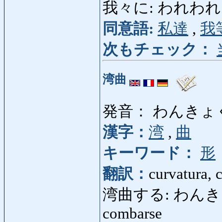
我々に: われわれに: p
同意語:
私達
,
我
次もチェック：
湾曲
発音： わんきょ
漢字：
湾
,
曲
キーワード：
形
翻訳：
curvatura, 
湾曲する: わんきょくする
combarse