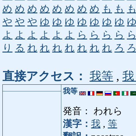
め
め
め
め
め
め
め
め
も
も
や
や
や
ゆ
ゆ
ゆ
ゆ
ゆ
ゆ
ゆ
よ
よ
よ
よ
よ
よ
ら
ら
ら
ら
り
る
れ
れ
れ
れ
れ
れ
れ
ろ
直接アクセス：
我等
,
我
我等
発音： われら
漢字：
我
,
等