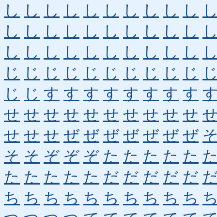
し
し
し
し
し
し
し
し
し
し
し
し
し
し
し
し
し
し
し
し
し
し
し
し
し
し
し
し
し
し
じ
じ
じ
じ
じ
じ
じ
じ
じ
じ
じ
じ
す
す
す
す
す
す
す
す
せ
せ
せ
せ
せ
せ
せ
せ
せ
せ
せ
せ
せ
ぜ
ぜ
ぜ
ぜ
ぜ
ぜ
ぜ
そ
そ
ぞ
ぞ
ぞ
た
た
た
た
た
た
た
た
た
た
だ
だ
だ
だ
だ
ち
ち
ち
ち
ち
ち
ち
ち
ち
ち