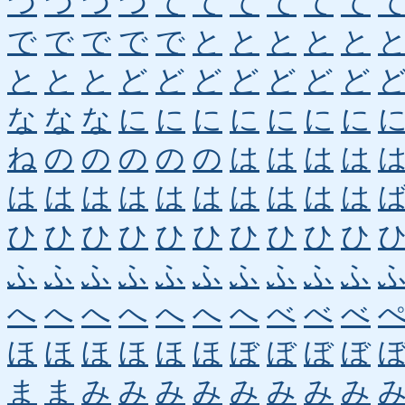
つ
つ
つ
つ
て
て
て
て
て
て
で
で
で
で
で
と
と
と
と
と
と
と
と
ど
ど
ど
ど
ど
ど
ど
な
な
な
に
に
に
に
に
に
に
ね
の
の
の
の
の
は
は
は
は
は
は
は
は
は
は
は
は
は
は
ひ
ひ
ひ
ひ
ひ
ひ
ひ
ひ
ひ
ひ
ふ
ふ
ふ
ふ
ふ
ふ
ふ
ふ
ふ
ふ
へ
へ
へ
へ
へ
へ
へ
べ
べ
べ
ほ
ほ
ほ
ほ
ほ
ほ
ぼ
ぼ
ぼ
ぼ
ま
ま
み
み
み
み
み
み
み
み