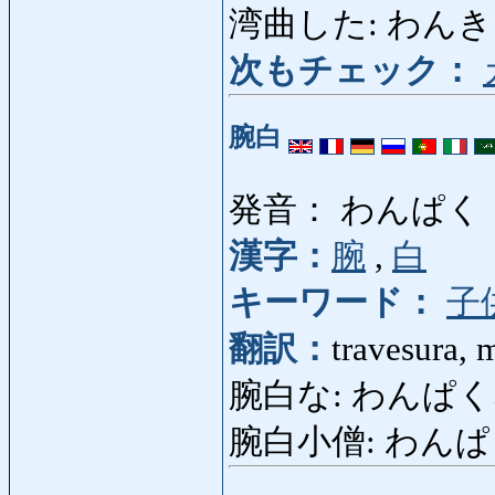
湾曲した: わんきょくした
次もチェック：
腕白
発音： わんぱく
漢字：
腕
,
白
キーワード：
子
翻訳：
travesura, 
腕白な: わんぱくな: tr
腕白小僧: わんぱくこぞ