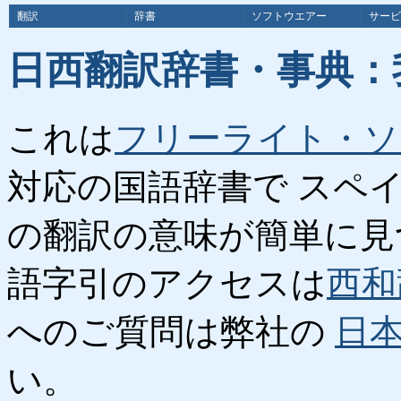
翻訳
辞書
ソフトウエアー
サービ
日西翻訳辞書・事典：
これは
フリーライト・ソ
対応の国語辞書で スペ
の翻訳の意味が簡単に見
語字引のアクセスは
西和
へのご質問は弊社の
日
い。