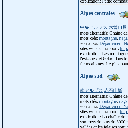
explication: Petite compag
Alpes centrales
中央アルプス
木曽山脈
mots alternatifs: Chaîne 
mots-clés:
montagne
,
naga
voir aussi:
Département N
sites webs en rapport:
http
explication: Les montagne
l'est-ouest et 80km dans le
fleurs alpines. Le plus ha
Alpes sud
南アルプス
赤石山脈
mots alternatifs: Châine 
mots-clés:
montagne
,
naga
voir aussi:
Département Y
sites webs en rapport:
http
explication: La chaîne de
sommets de plus de 3000m c
vallées et les falaises son