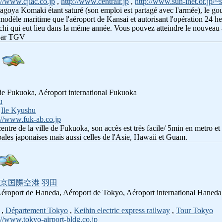
://www.cjiac.co.jp
,
http://www.centrair.jp
,
http://www.sun-inet.or.jp/~
agoya Komaki étant saturé (son emploi est partagé avec l'armée), le go
odèle maritime que l'aéroport de Kansai et autorisant l'opération 24 h
chi qui eut lieu dans la même année. Vous pouvez atteindre le nouveau a
 par TGV
 de Fukuoka, Aéroport international Fukuoka
u
,
Ile Kyushu
://www.fuk-ab.co.jp
centre de la ville de Fukuoka, son accès est très facile/ 5min en metro e
pales japonaises mais aussi celles de l'Asie, Hawaii et Guam.
京国際空港
羽田
 Aéroport de Haneda, Aéroport de Tokyo, Aéroport international Haneda
,
Département Tokyo
,
Keihin electric express railway
,
Tour Tokyo
://www.tokyo-airport-bldg.co.jp