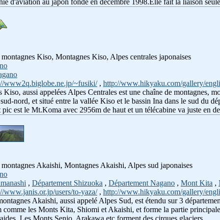
nie d'aviation au japon fondé en décembre 1998.Elle fait la liaison seu
de montagnes Kiso, Montagnes Kiso, Alpes centrales japonaises
no
agano
://www2q.biglobe.ne.jp/~fusiki/
,
http://www.hikyaku.com/gallery/engli
s Kiso, aussi appelées Alpes Centrales est une chaîne de montagnes, 
 sud-nord, et situé entre la vallée Kiso et le bassin Ina dans le sud du
ut pic est le Mt.Koma avec 2956m de haut et un télécabine va juste en d
de montagnes Akaishi, Montagnes Akaishi, Alpes sud japonaises
no
amanashi
,
Département Shizuoka
,
Département Nagano
,
Mont Kita
,
://www.janis.or.jp/users/to-yaza/
,
http://www.hikyaku.com/gallery/engl
 montagnes Akaishi, aussi appelé Alpes Sud, est étendu sur 3 départeme
omme les Monts Kita, Shiomi et Akaishi, et forme la partie principale 
t raides. Les Monts Senjo, Arakawa etc forment des cirques glaciers.