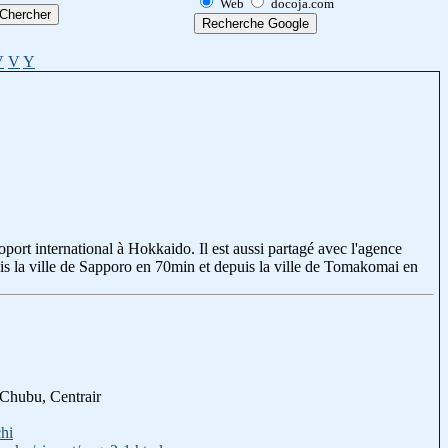
Web
docoja.com
V
V
Y
roport international à Hokkaido. Il est aussi partagé avec l'agence
uis la ville de Sapporo en 70min et depuis la ville de Tomakomai en
e Chubu, Centrair
hi