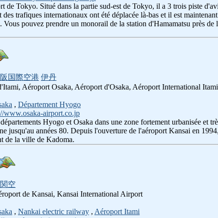
t de Tokyo. Situé dans la partie sud-est de Tokyo, il a 3 trois piste d'av
 des trafiques internationaux ont été déplacée là-bas et il est maintenant 
e. Vous pouvez prendre un monorail de la station d'Hamamatsu près de l
阪国際空港
伊丹
 d'Itami, Aéroport Osaka, Aéroport d'Osaka, Aéroport International Itami
saka
,
Département Hyogo
://www.osaka-airport.co.jp
s départements Hyogo et Osaka dans une zone fortement urbanisée et très 
ne jusqu'au années 80. Depuis l'ouverture de l'aéroport Kansai en 1994,
nt de la ville de Kadoma.
関空
éroport de Kansai, Kansai International Airport
saka
,
Nankai electric railway
,
Aéroport Itami