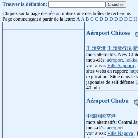
Trouver la définition:
Cliquez sur la page désirée ou utilisez une des boîtes de recherche.
Page commençant à partir de la lettre:
A
A
B
C
C
D
D
D
D
D
D
E
H
Aéroport Chitose
千歳空港
千歳飛行場
新
mots alternatifs: New Chit
mots-clés:
aéroport
,
hokka
voir aussi:
Ville Sapporo
,
sites webs en rapport:
http
explication: Situé dans le 
japonaise de self défense 
40 min.
Aéroport Chubu
中部国際空港
mots alternatifs: Central 
mots-clés:
aéroport
voir aussi:
Ville Nagoya
,