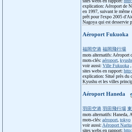
sites webs en rapport:
http
explication: Aéroport de N
en 1997, suivant le même m
prêt pour l'expo 2005 d'Ai
Nagoya qui est desservie
Aéroport Fukuoka
福岡空港
福岡飛行場
mots alternatifs: Aéroport
mots-clés:
aéroport
,
kyush
voir aussi:
Ville Fukuoka
sites webs en rapport:
http
explication: Situé près du 
Kyushu et les villes princi
Aéroport Haneda
羽田空港
羽田飛行場
東
mots alternatifs: Haneda,
mots-clés:
aéroport
,
tokyo
voir aussi:
Aéroport Narita
sites webs en rapport:
http