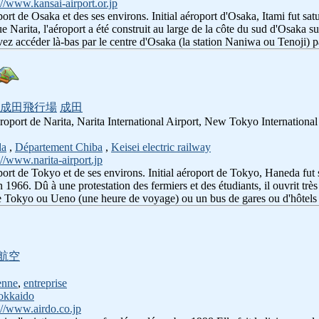
://www.kansai-airport.or.jp
port de Osaka et des ses environs. Initial aéroport d'Osaka, Itami fut s
e Narita, l'aéroport a été construit au large de la côte du sud d'Osaka su
ez accéder là-bas par le centre d'Osaka (la station Naniwa ou Tenoji) p
成田飛行場
成田
éroport de Narita, Narita International Airport, New Tokyo International
da
,
Département Chiba
,
Keisei electric railway
://www.narita-airport.jp
oport de Tokyo et de ses environs. Initial aéroport de Tokyo, Haneda fu
 1966. Dû à une protestation des fermiers et des étudiants, il ouvrit tr
de Tokyo ou Ueno (une heure de voyage) ou un bus de gares ou d'hôtels
航空
enne
,
entreprise
okkaido
://www.airdo.co.jp