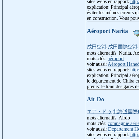
sites webs en rapport:
http
explication: Principal aéro
éviter les mêmes erreurs qu
en construction. Vous pouv
Aéroport Narita
成田空港
成田国際空港
mots alternatifs: Narita, A
mots-clés:
aéroport
voir aussi:
Aéroport Hane
sites webs en rapport:
http
explication: Principal aér
le département de Chiba en
prenez le train des gares 
Air Do
エア・ドゥ
北海道国際
mots alternatifs: Airdo
mots-clés:
compagnie aéri
voir aussi:
Département H
sites webs en rapport:
http