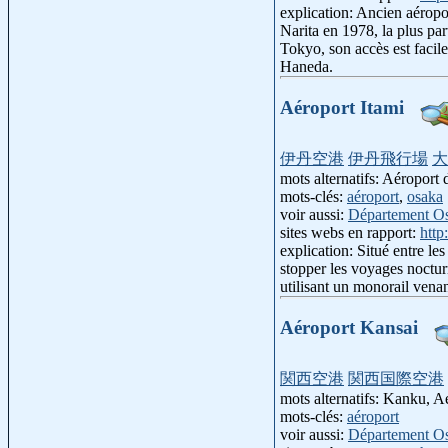
explication: Ancien aéropor
Narita en 1978, la plus part
Tokyo, son accès est facil
Haneda.
Aéroport Itami
伊丹空港
伊丹飛行場
大
mots alternatifs: Aéroport
mots-clés:
aéroport
,
osaka
voir aussi:
Département O
sites webs en rapport:
http
explication: Situé entre le
stopper les voyages noctur
utilisant un monorail vena
Aéroport Kansai
関西空港
関西国際空港
mots alternatifs: Kanku, A
mots-clés:
aéroport
voir aussi:
Département O