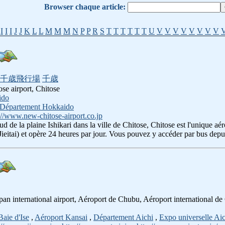
Browser chaque article:
I
I
I
J
J
K
L
L
M
M
M
N
P
P
R
S
T
T
T
T
T
T
U
V
V
V
V
V
V
V
V
千歳飛行場
千歳
ose airport, Chitose
ido
Département Hokkaido
://www.new-chitose-airport.co.jp
sud de la plaine Ishikari dans la ville de Chitose, Chitose est l'unique aé
(Jieitai) et opère 24 heures par jour. Vous pouvez y accéder par bus dep
Japan international airport, Aéroport de Chubu, Aéroport international d
Baie d'Ise
,
Aéroport Kansai
,
Département Aichi
,
Expo universelle Aic