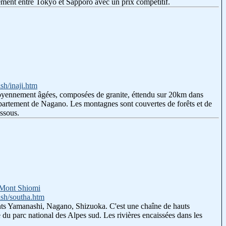
lement entre Tokyo et Sapporo avec un prix compétitif.
sh/inaji.htm
moyennement âgées, composées de granite, éttendu sur 20km dans
 département de Nagano. Les montagnes sont couvertes de forêts et de
essous.
Mont Shiomi
ish/southa.htm
nts Yamanashi, Nagano, Shizuoka. C'est une chaîne de hauts
du parc national des Alpes sud. Les rivières encaissées dans les