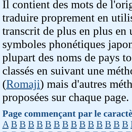
Il contient des mots de l'or
traduire proprement en utili
transcrit de plus en plus en 
symboles phonétiques japon
plupart des noms de pays to
classés en suivant une métho
(
Romaji
) mais d'autres mét
proposées sur chaque page.
Page commençant par le caractè
A
B
B
B
B
B
B
B
B
B
B
B
B
B
B