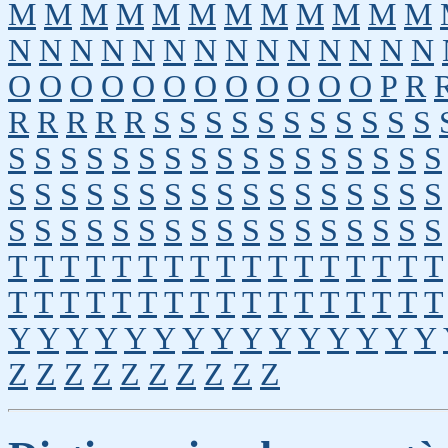
M
M
M
M
M
M
M
M
M
M
M
M
N
N
N
N
N
N
N
N
N
N
N
N
N
N
O
O
O
O
O
O
O
O
O
O
O
O
P
R
R
R
R
R
R
S
S
S
S
S
S
S
S
S
S
S
S
S
S
S
S
S
S
S
S
S
S
S
S
S
S
S
S
S
S
S
S
S
S
S
S
S
S
S
S
S
S
S
S
S
S
S
S
S
S
S
S
S
S
S
S
S
S
S
S
S
S
T
T
T
T
T
T
T
T
T
T
T
T
T
T
T
T
T
T
T
T
T
T
T
T
T
T
T
T
T
T
T
T
T
T
Y
Y
Y
Y
Y
Y
Y
Y
Y
Y
Y
Y
Y
Y
Y
Z
Z
Z
Z
Z
Z
Z
Z
Z
Z