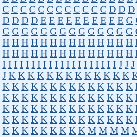
C
C
C
C
C
C
C
C
C
C
C
C
D
D
D
D
D
D
D
E
E
E
E
E
E
E
E
E
E
G
G
G
G
G
G
G
G
G
G
G
G
G
G
G
H
H
H
H
H
H
H
H
H
H
H
H
H
H
H
H
H
H
H
H
H
H
H
H
H
H
H
H
I
I
I
I
I
I
I
I
I
I
I
I
I
I
I
I
I
I
I
I
J
J
J
J
K
K
K
K
K
K
K
K
K
K
K
K
K
K
K
K
K
K
K
K
K
K
K
K
K
K
K
K
K
K
K
K
K
K
K
K
K
K
K
K
K
K
K
K
K
K
K
K
K
K
K
K
K
K
K
K
K
K
K
K
K
K
K
K
K
K
K
K
K
K
K
K
K
K
K
K
K
K
M
M
M
M