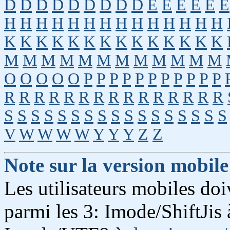
D
D
D
D
D
D
D
D
D
E
E
E
E
E
E
H
H
H
H
H
H
H
H
H
H
H
H
H
H
K
K
K
K
K
K
K
K
K
K
K
K
K
K
M
M
M
M
M
M
M
M
M
M
M
M
O
O
O
O
O
P
P
P
P
P
P
P
P
P
P
P
R
R
R
R
R
R
R
R
R
R
R
R
R
R
R
S
S
S
S
S
S
S
S
S
S
S
S
S
S
S
S
S
V
W
W
W
W
Y
Y
Y
Z
Z
Note sur la version mobile
Les utilisateurs mobiles do
parmi les 3: Imode/ShiftJis