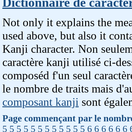
Dictionnaire de caractè
Not only it explains the me
used above, but also it con
Kanji character. Non seulem
caractère kanji utilisé ci-de
composéd f'un seul caractère
le nombre de traits mais d'a
composant kanji
sont égale
Page commençant par le nombre 
5
5
5
5
5
5
5
5
5
5
5
5
6
6
6
6
6
6