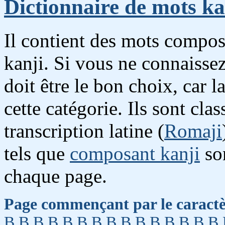
Dictionnaire de mots ka
Il contient des mots compos
kanji. Si vous ne connaissez
doit être le bon choix, car 
cette catégorie. Ils sont cl
transcription latine (
Romaji
tels que
composant kanji
so
chaque page.
Page commençant par le caractè
B
B
B
B
B
B
B
B
B
B
B
B
B
B
B