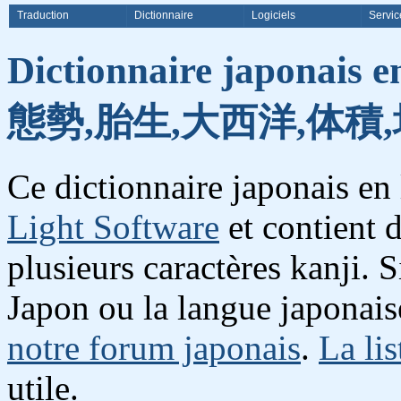
Traduction
Dictionnaire
Logiciels
Servic
Dictionnaire japonais e
態勢,胎生,大西洋,体積,
Ce dictionnaire japonais en
Light Software
et contient 
plusieurs caractères kanji. 
Japon ou la langue japonais
notre forum japonais
.
La lis
utile.