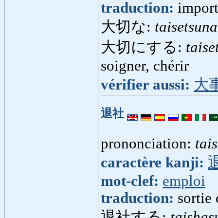
traduction:
impor
大切な:
taisetsuna
大切にする:
taise
soigner, chérir
vérifier aussi:
大
退社
prononciation:
tai
caractère kanji:
mot-clef:
emploi
traduction:
sortie
退社する:
taishas