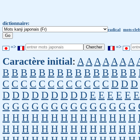
dictionnaire:
radical
mots-clef
=>
=>
Caractère initial
:
A
A
A
A
A
A
A
B
B
B
B
B
B
B
B
B
B
B
B
B
B
B
C
C
C
C
C
C
C
C
C
C
C
C
D
D
D
D
D
D
D
D
D
D
D
D
E
E
E
E
E
E
G
G
G
G
G
G
G
G
G
G
G
G
G
G
H
H
H
H
H
H
H
H
H
H
H
H
H
H
H
H
H
H
H
H
H
H
H
H
H
H
H
H