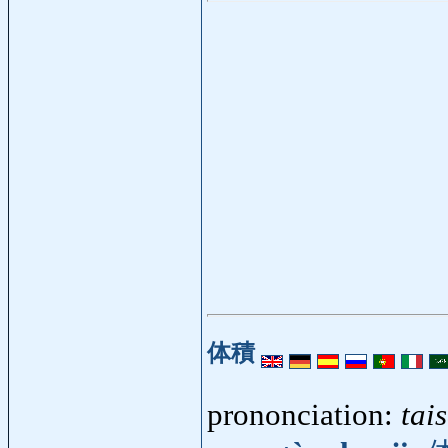
体積
prononciation:
tai