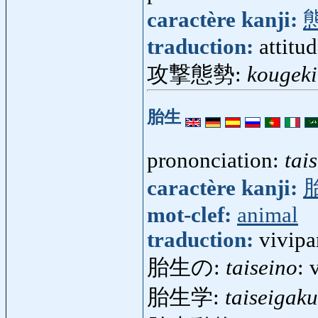
caractère kanji:
traduction:
attitu
攻撃態勢:
kougeki
胎生
prononciation:
tais
caractère kanji:
mot-clef:
animal
traduction:
vivipa
胎生の:
taiseino
: 
胎生学:
taiseigaku