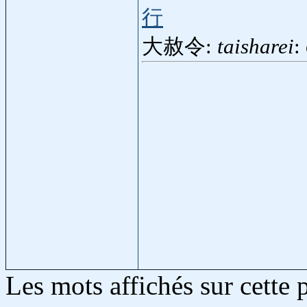
行
大赦令:
taisharei
:
Les mots affichés sur cette