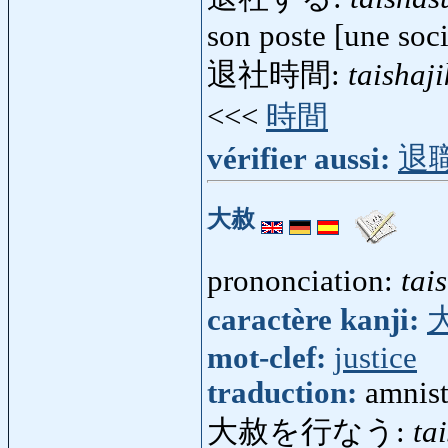
son poste [une soci
退社時間:
taishaj
<<<
時間
vérifier aussi:
退
大赦
prononciation:
tai
caractère kanji:
mot-clef:
justice
traduction:
amnist
大赦を行なう:
ta