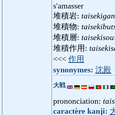
s'amasser
堆積岩:
taisekigan
堆積物:
taisekibut
堆積層:
taisekisou
堆積作用:
taiseki
<<<
作用
synonymes:
沈殿
大戦
prononciation:
tai
caractère kanji: