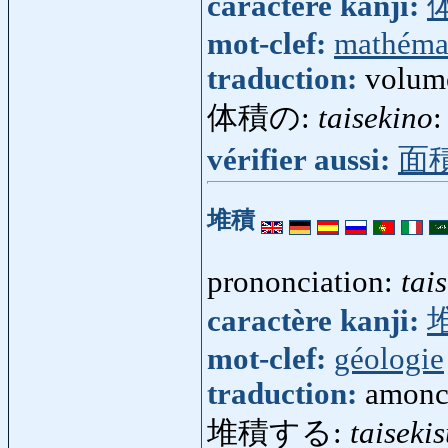
caractère kanji:
mot-clef:
mathéma
traduction:
volume
体積の:
taisekino
:
vérifier aussi:
面
堆積
prononciation:
tai
caractère kanji:
mot-clef:
géologie
traduction:
amonce
堆積する:
taiseki