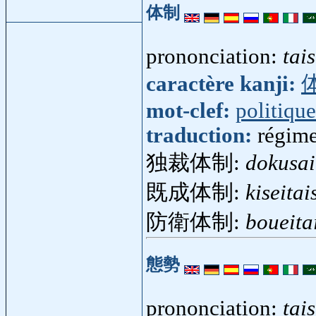
体制
prononciation:
tais
caractère kanji:
mot-clef:
politique
traduction:
régime
独裁体制:
dokusai
既成体制:
kiseitai
防衛体制:
boueita
態勢
prononciation:
tais