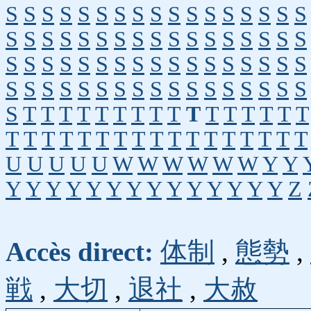
S
S
S
S
S
S
S
S
S
S
S
S
S
S
S
S
S
S
S
S
S
S
S
S
S
S
S
S
S
S
S
S
S
S
S
S
S
S
S
S
S
S
S
S
S
S
S
S
S
S
S
S
S
S
S
S
S
S
S
S
S
S
S
S
S
S
S
S
S
T
T
T
T
T
T
T
T
T
T
T
T
T
T
T
T
T
T
T
T
T
T
T
T
T
T
T
T
T
T
T
T
T
U
U
U
U
U
W
W
W
W
W
W
Y
Y
Y
Y
Y
Y
Y
Y
Y
Y
Y
Y
Y
Y
Y
Y
Z
Accès direct:
体制
,
態勢
,
戦
,
大切
,
退社
,
大赦