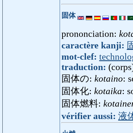
固体
prononciation:
kot
caractère kanji:
mot-clef:
technolo
traduction:
(corps
固体の:
kotaino
: 
固体化:
kotaika
: 
固体燃料:
kotaine
vérifier aussi:
液