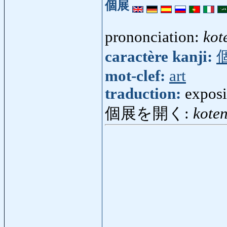
個展
prononciation:
kot
caractère kanji:
mot-clef:
art
traduction:
exposi
個展を開く:
kote