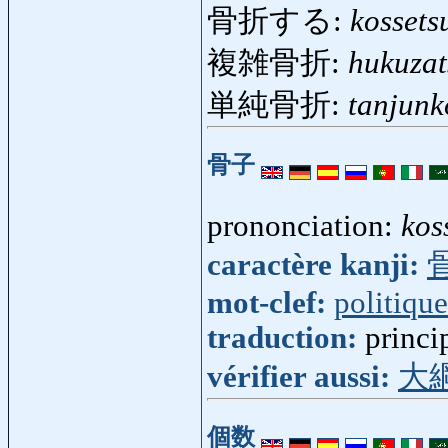
骨折する:
kossets
複雑骨折:
hukuzat
単純骨折:
tanjunk
骨子
prononciation:
kos
caractère kanji:
mot-clef:
politique
traduction:
princi
vérifier aussi:
大
個数