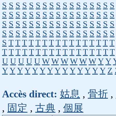
S
S
S
S
S
S
S
S
S
S
S
S
S
S
S
S
S
S
S
S
S
S
S
S
S
S
S
S
S
S
S
S
S
S
S
S
S
S
S
S
S
S
S
S
S
S
S
S
S
S
S
S
S
S
S
S
S
S
S
S
S
S
S
S
S
S
S
S
S
T
T
T
T
T
T
T
T
T
T
T
T
T
T
T
T
T
T
T
T
T
T
T
T
T
T
T
T
T
T
T
T
T
U
U
U
U
U
W
W
W
W
W
W
Y
Y
Y
Y
Y
Y
Y
Y
Y
Y
Y
Y
Y
Y
Y
Y
Z
Accès direct:
姑息
,
骨折
,
,
固定
,
古典
,
個展