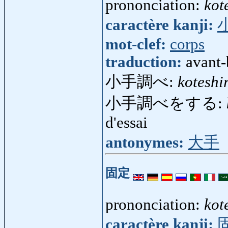
prononciation:
kot
caractère kanji:
mot-clef:
corps
traduction:
avant-
小手調べ:
koteshi
小手調べをする:
d'essai
antonymes:
大手
固定
prononciation:
kot
caractère kanji: