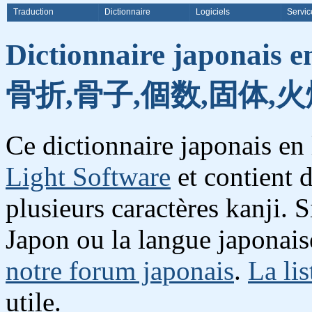
Traduction
Dictionnaire
Logiciels
Servic
Dictionnaire japonais e
骨折,骨子,個数,固体,火
Ce dictionnaire japonais en
Light Software
et contient 
plusieurs caractères kanji. 
Japon ou la langue japonais
notre forum japonais
.
La lis
utile.