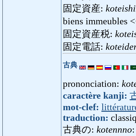
固定資産:
koteish
biens immeubles 
固定資産税:
kotei
固定電話:
koteid
古典
prononciation:
kot
caractère kanji:
mot-clef:
littératur
traduction:
classi
古典の:
kotennno
: