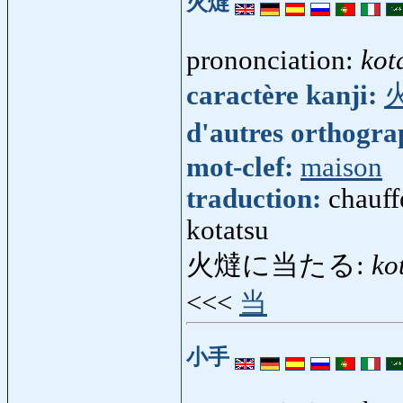
火燵
prononciation:
kot
caractère kanji:
d'autres orthogr
mot-clef:
maison
traduction:
chauff
kotatsu
火燵に当たる:
ko
<<<
当
小手