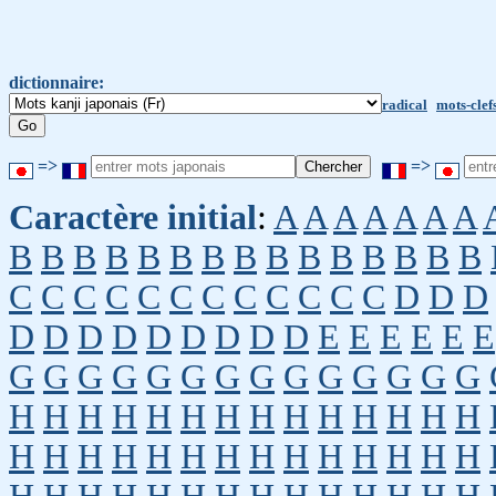
dictionnaire:
radical
mots-clef
=>
=>
Caractère initial
:
A
A
A
A
A
A
A
B
B
B
B
B
B
B
B
B
B
B
B
B
B
B
C
C
C
C
C
C
C
C
C
C
C
C
D
D
D
D
D
D
D
D
D
D
D
D
E
E
E
E
E
E
G
G
G
G
G
G
G
G
G
G
G
G
G
G
H
H
H
H
H
H
H
H
H
H
H
H
H
H
H
H
H
H
H
H
H
H
H
H
H
H
H
H