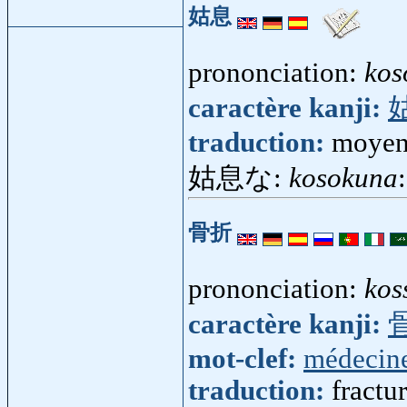
姑息
prononciation:
kos
caractère kanji:
traduction:
moyen 
姑息な:
kosokuna
骨折
prononciation:
kos
caractère kanji:
mot-clef:
médecin
traduction:
fractu