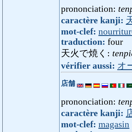
prononciation:
ten
caractère kanji:
mot-clef:
nourritur
traduction:
four
天火で焼く:
tenp
vérifier aussi:
オ
店舗
prononciation:
ten
caractère kanji:
mot-clef:
magasin