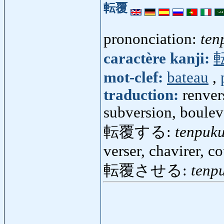
転覆
prononciation:
ten
caractère kanji:
mot-clef:
bateau
,
traduction:
renver
subversion, boule
転覆する:
tenpuk
verser, chavirer, co
転覆させる:
tenp