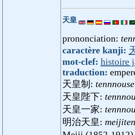
天皇
prononciation:
ten
caractère kanji:
mot-clef:
histoire 
traduction:
empere
天皇制:
tennnouse
天皇陛下:
tennno
天皇一家:
tennnou
明治天皇:
meijite
Meiji (1852-1912