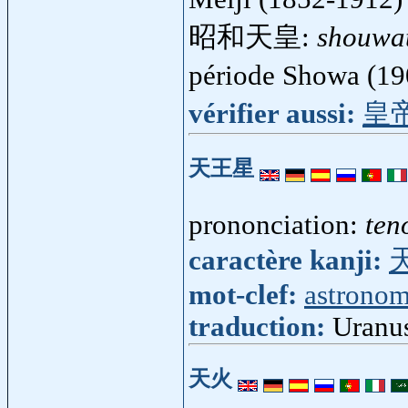
昭和天皇:
shouwa
période Showa (1
vérifier aussi:
皇
天王星
prononciation:
ten
caractère kanji:
mot-clef:
astronom
traduction:
Uranu
天火