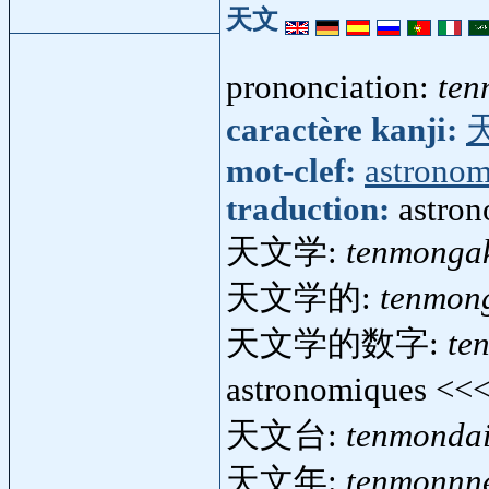
天文
prononciation:
ten
caractère kanji:
mot-clef:
astronom
traduction:
astro
天文学:
tenmonga
天文学的:
tenmon
天文学的数字:
te
astronomiques <<
天文台:
tenmonda
天文年:
tenmonnn