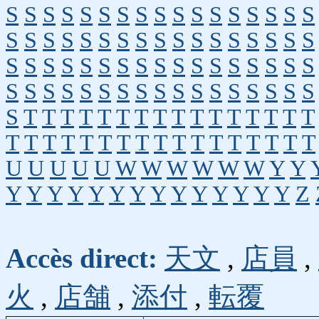
S
S
S
S
S
S
S
S
S
S
S
S
S
S
S
S
S
S
S
S
S
S
S
S
S
S
S
S
S
S
S
S
S
S
S
S
S
S
S
S
S
S
S
S
S
S
S
S
S
S
S
S
S
S
S
S
S
S
S
S
S
S
S
S
S
S
S
S
S
T
T
T
T
T
T
T
T
T
T
T
T
T
T
T
T
T
T
T
T
T
T
T
T
T
T
T
T
T
T
T
T
T
U
U
U
U
U
W
W
W
W
W
W
Y
Y
Y
Y
Y
Y
Y
Y
Y
Y
Y
Y
Y
Y
Y
Y
Z
Accès direct:
天文
,
店員
,
火
,
店舗
,
添付
,
転覆