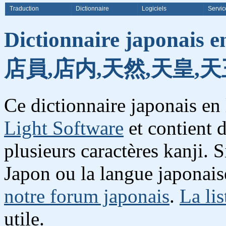
Traduction
Dictionnaire
Logiciels
Servic
Dictionnaire japonais e
店員,店内,天然,天皇,天
Ce dictionnaire japonais en
Light Software
et contient 
plusieurs caractères kanji. 
Japon ou la langue japonais
notre forum japonais
.
La lis
utile.