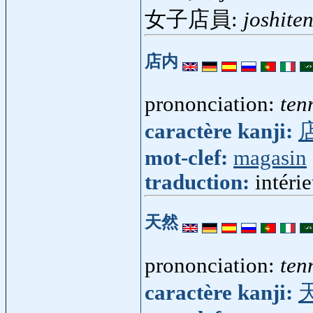
女子店員:
joshite
店内
prononciation:
ten
caractère kanji:
mot-clef:
magasin
traduction:
intéri
天然
prononciation:
ten
caractère kanji: