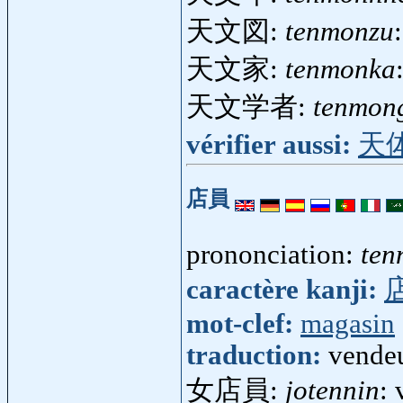
天文図:
tenmonzu
天文家:
tenmonka
天文学者:
tenmon
vérifier aussi:
天
店員
prononciation:
ten
caractère kanji:
mot-clef:
magasin
traduction:
vende
女店員:
jotennin
: