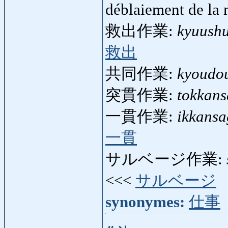
déblaiement de la
救出作業:
kyuush
救出
共同作業:
kyoudo
突貫作業:
tokkan
一貫作業:
ikkans
一貫
サルベージ作業:
<<<
サルベージ
synonymes:
仕事