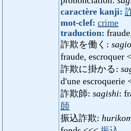
prononciation:
sag
caractère kanji:
mot-clef:
crime
traduction:
fraude
詐欺を働く:
sagi
fraude, escroquer
詐欺に掛かる:
sa
d'une escroquerie
詐欺師:
sagishi
: f
師
振込詐欺:
hurikom
fonds <<<
振込