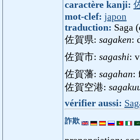
caractère kanji:
mot-clef:
japon
traduction:
Saga (
佐賀県:
sagaken
:
佐賀市:
sagashi
: 
佐賀藩:
sagahan
:
佐賀空港:
sagaku
vérifier aussi:
Sag
詐欺