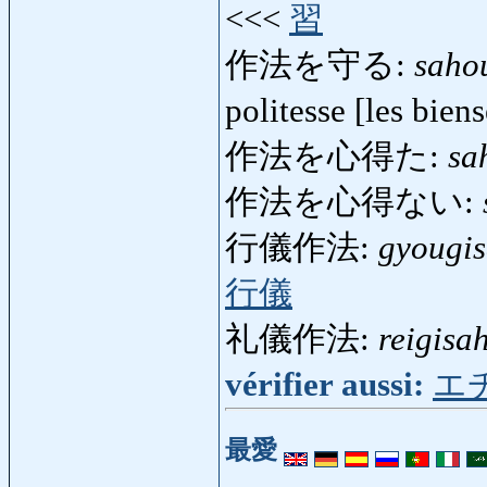
<<<
習
作法を守る:
saho
politesse [les bien
作法を心得た:
sa
作法を心得ない:
行儀作法:
gyougi
行儀
礼儀作法:
reigisa
vérifier aussi:
エ
最愛