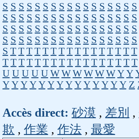
S
S
S
S
S
S
S
S
S
S
S
S
S
S
S
S
S
S
S
S
S
S
S
S
S
S
S
S
S
S
S
S
S
S
S
S
S
S
S
S
S
S
S
S
S
S
S
S
S
S
S
S
S
S
S
S
S
S
S
S
S
S
S
S
S
S
S
S
S
T
T
T
T
T
T
T
T
T
T
T
T
T
T
T
T
T
T
T
T
T
T
T
T
T
T
T
T
T
T
T
T
T
U
U
U
U
U
W
W
W
W
W
W
Y
Y
Y
Y
Y
Y
Y
Y
Y
Y
Y
Y
Y
Y
Y
Y
Z
Accès direct:
砂漠
,
差別
,
欺
,
作業
,
作法
,
最愛