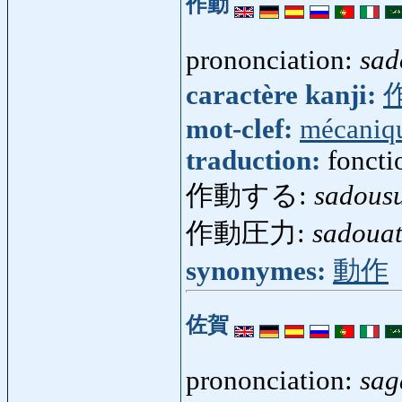
作動
prononciation:
sad
caractère kanji:
mot-clef:
mécaniq
traduction:
foncti
作動する:
sadous
作動圧力:
sadoua
synonymes:
動作
佐賀
prononciation:
sag