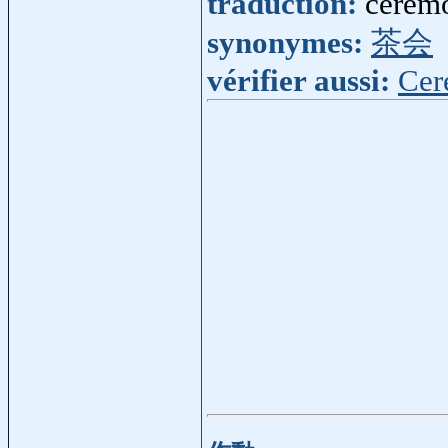
traduction:
cérémo
synonymes:
茶会
vérifier aussi:
Cer