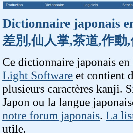
Traduction
Dictionnaire
Logiciels
Servic
Dictionnaire japonais e
差別,仙人掌,茶道,作動,
Ce dictionnaire japonais en
Light Software
et contient 
plusieurs caractères kanji. 
Japon ou la langue japonais
notre forum japonais
.
La lis
utile.