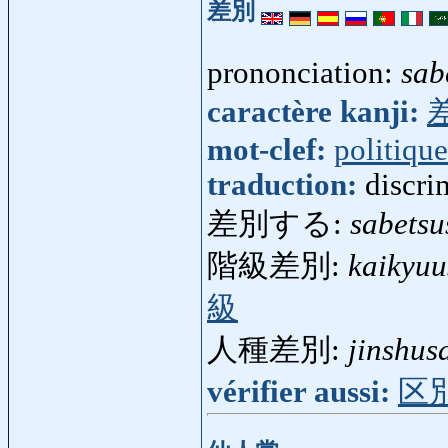
差別
prononciation:
sab
caractère kanji:
mot-clef:
politique
traduction:
discri
差別する:
sabetsu
階級差別:
kaikyuu
級
人種差別:
jinshus
vérifier aussi:
区