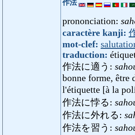
作法
prononciation:
sah
caractère kanji:
mot-clef:
salutatio
traduction:
étique
作法に適う:
saho
bonne forme, être 
l'étiquette [à la po
作法に悖る:
saho
作法に外れる:
sa
作法を習う:
saho