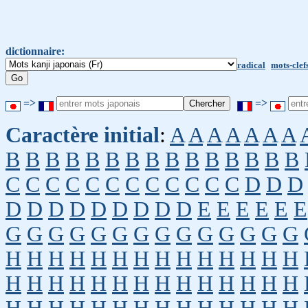
dictionnaire:
radical
mots-clef
=>
=>
Caractère initial
:
A
A
A
A
A
A
A
B
B
B
B
B
B
B
B
B
B
B
B
B
B
B
C
C
C
C
C
C
C
C
C
C
C
C
D
D
D
D
D
D
D
D
D
D
D
D
E
E
E
E
E
E
G
G
G
G
G
G
G
G
G
G
G
G
G
G
H
H
H
H
H
H
H
H
H
H
H
H
H
H
H
H
H
H
H
H
H
H
H
H
H
H
H
H