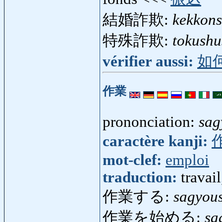
結婚詐欺:
kekkons
特殊詐欺:
tokushu
vérifier aussi:
如
作業
prononciation:
sag
caractère kanji:
mot-clef:
emploi
traduction:
travai
作業する:
sagyou
作業を始める:
sa