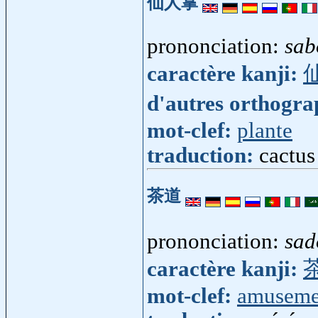
仙人掌
prononciation:
sab
caractère kanji:
d'autres orthogr
mot-clef:
plante
traduction:
cactus
茶道
prononciation:
sad
caractère kanji:
mot-clef:
amuseme