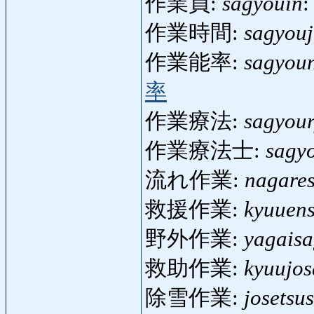
作業員:
sagyouin
:
作業時間:
sagyouj
作業能率:
sagyoun
率
作業療法:
sagyou
作業療法士:
sagy
流れ作業:
nagare
救援作業:
kyuuen
野外作業:
yagais
救助作業:
kyuujo
除雪作業:
josetsu