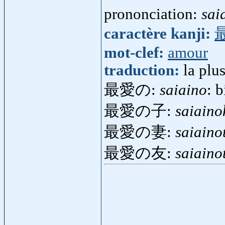
prononciation:
sai
caractère kanji:
mot-clef:
amour
traduction:
la plus
最愛の:
saiaino
: b
最愛の子:
saiaino
最愛の妻:
saiaino
最愛の友:
saiain