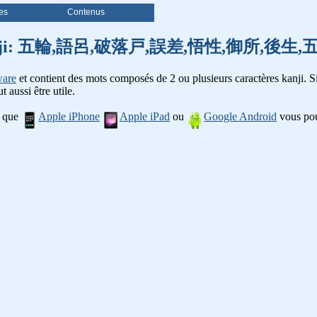
es
Contenus
e mots kanji: 五輪,語呂,破落戸,誤差,悟性,御所,
ware
et contient des mots composés de 2 ou plusieurs caractères kanji. Si
t aussi être utile.
l que
Apple iPhone
Apple iPad
ou
Google Android
vous pou