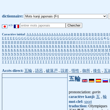
dictionnaire:
=>
Caractère initial
:
A
A
A
A
A
A
A
A
A
A
A
A
A
A
A
A
A
A
B
B
B
B
B
B
B
B
B
B
B
B
B
E
E
E
E
E
G
G
G
G
G
G
G
G
G
G
G
G
G
G
G
G
G
G
G
G
G
G
G
G
G
G
G
G
G
G
G
G
H
H
H
H
H
H
H
H
H
H
H
H
H
H
H
H
H
H
H
H
H
H
H
H
H
I
I
I
I
I
I
I
I
I
I
I
I
I
I
I
I
I
I
I
I
K
K
K
K
K
K
K
K
K
K
K
K
K
K
K
K
K
K
K
K
K
K
K
K
K
K
K
K
K
K
K
K
K
K
K
K
K
K
K
K
K
K
K
K
K
K
K
K
K
K
K
K
K
K
K
K
K
K
K
K
K
K
K
K
K
K
M
M
M
M
M
N
N
N
N
N
N
N
N
N
N
N
N
N
N
N
O
O
O
O
O
O
O
O
O
O
O
O
O
O
O
O
O
O
O
O
P
R
S
S
S
S
S
S
S
S
S
S
S
S
S
S
S
S
S
S
S
S
S
S
S
S
S
S
S
S
S
S
S
S
S
S
S
S
S
S
S
S
S
S
S
S
T
T
T
T
T
T
T
T
T
T
T
T
T
T
T
T
T
T
T
T
T
T
T
T
T
T
T
T
T
T
T
T
T
T
T
T
T
T
T
T
Accès direct:
五輪
,
語呂
,
破落戸
,
誤差
,
悟性
,
御所
,
後生
,
五
五輪
prononciation:
gorin
caractère kanji:
五
,
輪
mot-clef:
sport
traduction:
Olympiques