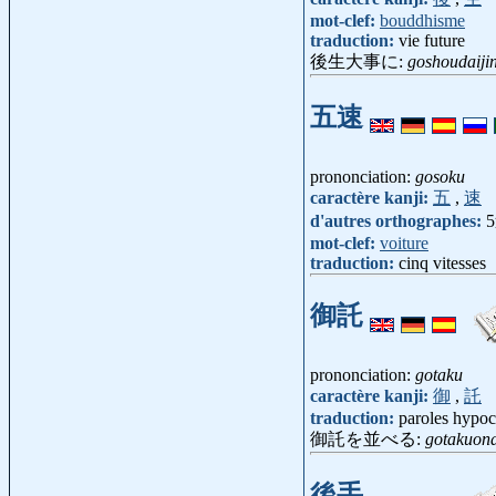
mot-clef:
bouddhisme
traduction:
vie future
後生大事に:
goshoudaijin
五速
prononciation:
gosoku
caractère kanji:
五
,
速
d'autres orthographes:
mot-clef:
voiture
traduction:
cinq vitesses
御託
prononciation:
gotaku
caractère kanji:
御
,
託
traduction:
paroles hypocr
御託を並べる:
gotakuon
後手