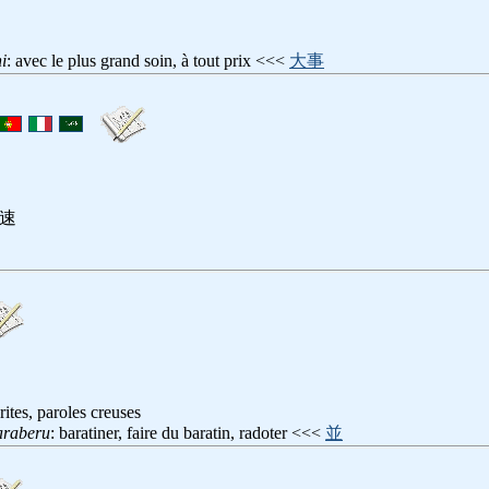
i
: avec le plus grand soin, à tout prix <<<
大事
5速
ites, paroles creuses
araberu
: baratiner, faire du baratin, radoter <<<
並