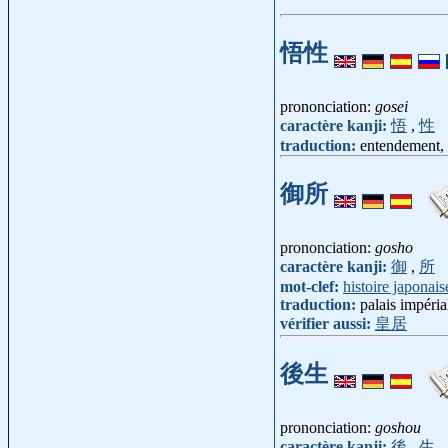
悟性
prononciation:
gosei
caractère kanji:
悟
,
性
traduction:
entendement,
御所
prononciation:
gosho
caractère kanji:
御
,
所
mot-clef:
histoire japonais
traduction:
palais impéria
vérifier aussi:
皇居
後生
prononciation:
goshou
caractère kanji:
後
,
生