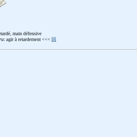
tardé, main défensive
ru
: agir à retardement <<<
回