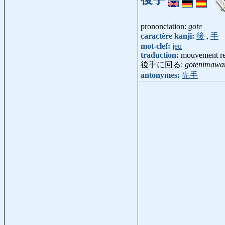
prononciation:
gote
caractère kanji:
後
,
手
mot-clef:
jeu
traduction:
mouvement re
後手に回る:
gotenimawa
antonymes:
先手