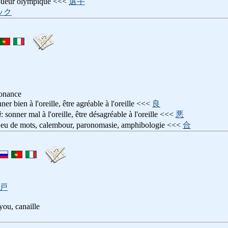
joueur olympique <<<
選手
ック
sonance
nner bien à l'oreille, être agréable à l'oreille <<<
良
i
: sonner mal à l'oreille, être désagréable à l'oreille <<<
悪
 jeu de mots, calembour, paronomasie, amphibologie <<<
合
戸
ou, canaille