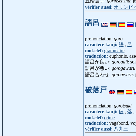
五輪選手:
gorinsenshu
: 
vérifier aussi:
オリンピ
語呂
prononciation:
goro
caractère kanji:
語
,
呂
mot-clef:
grammaire
traduction:
euphonie, as
語呂が良い:
gorogaii
: so
語呂が悪い:
gorogawaru
語呂合わせ:
goroawase
:
破落戸
prononciation:
gorotsuki
caractère kanji:
破
,
落
,
mot-clef:
crime
traduction:
vagabond, voy
vérifier aussi:
八九三