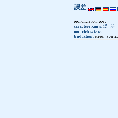
誤差
prononciation:
gosa
caractère kanji:
誤
,
差
mot-clef:
science
traduction:
erreur, aberra