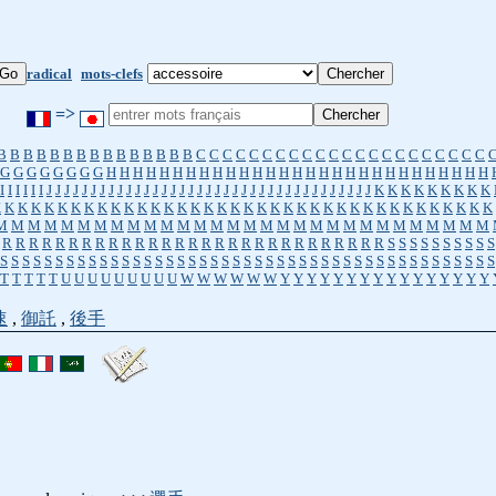
radical
mots-clefs
=>
B
B
B
B
B
B
B
B
B
B
B
B
B
B
B
C
C
C
C
C
C
C
C
C
C
C
C
C
C
C
C
C
C
C
C
C
C
G
G
G
G
G
G
G
G
H
H
H
H
H
H
H
H
H
H
H
H
H
H
H
H
H
H
H
H
H
H
H
H
H
H
H
H
H
I
I
I
I
I
I
J
J
J
J
J
J
J
J
J
J
J
J
J
J
J
J
J
J
J
J
J
J
J
J
J
J
J
J
J
J
J
J
J
J
J
J
J
K
K
K
K
K
K
K
K
K
K
K
K
K
K
K
K
K
K
K
K
K
K
K
K
K
K
K
K
K
K
K
K
K
K
K
K
K
K
K
K
K
K
K
K
K
K
K
M
M
M
M
M
M
M
M
M
M
M
M
M
M
M
M
M
M
M
M
M
M
M
M
M
M
M
M
M
M
R
R
R
R
R
R
R
R
R
R
R
R
R
R
R
R
R
R
R
R
R
R
R
R
R
R
R
R
R
S
S
S
S
S
S
S
S
S
S
S
S
S
S
S
S
S
S
S
S
S
S
S
S
S
S
S
S
S
S
S
S
S
S
S
S
S
S
S
S
S
S
S
S
S
S
S
S
S
S
S
S
S
S
S
T
T
T
T
T
U
U
U
U
U
U
U
U
U
W
W
W
W
W
W
Y
Y
Y
Y
Y
Y
Y
Y
Y
Y
Y
Y
Y
Y
Y
Y
速
,
御託
,
後手