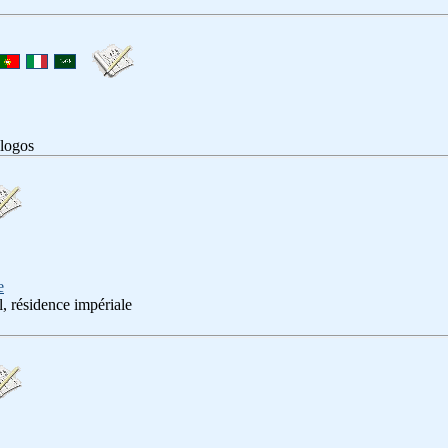
 logos
e
l, résidence impériale