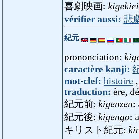
喜劇映画:
kigekie
vérifier aussi:
悲
紀元
prononciation:
kig
caractère kanji:
mot-clef:
histoire
traduction:
ère, d
紀元前:
kigenzen
:
紀元後:
kigengo
: 
キリスト紀元:
ki