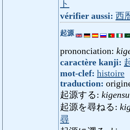
ト
vérifier aussi:
西
起源
prononciation:
kig
caractère kanji:
mot-clef:
histoire
traduction:
origin
起源する:
kigensu
起源を尋ねる:
ki
尋