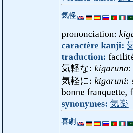
気軽
prononciation:
kig
caractère kanji:
traduction:
facilit
気軽な:
kigaruna
:
気軽に:
kigaruni
:
bonne franquette, 
synonymes:
気楽
喜劇