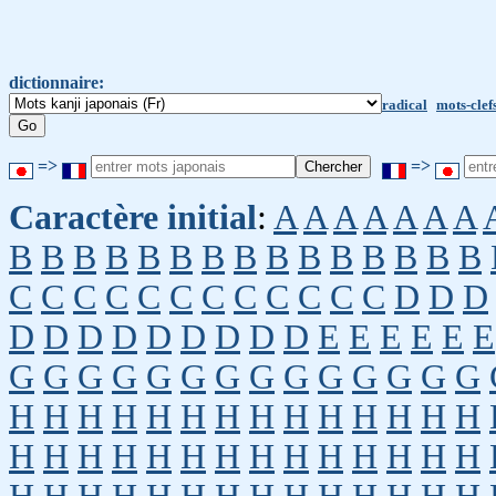
dictionnaire:
radical
mots-clef
=>
=>
Caractère initial
:
A
A
A
A
A
A
A
B
B
B
B
B
B
B
B
B
B
B
B
B
B
B
C
C
C
C
C
C
C
C
C
C
C
C
D
D
D
D
D
D
D
D
D
D
D
D
E
E
E
E
E
E
G
G
G
G
G
G
G
G
G
G
G
G
G
G
H
H
H
H
H
H
H
H
H
H
H
H
H
H
H
H
H
H
H
H
H
H
H
H
H
H
H
H