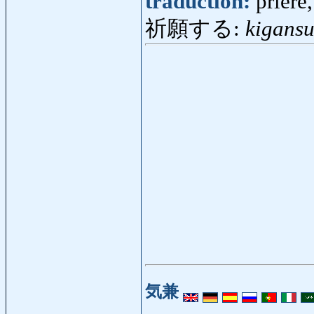
traduction:
prière
祈願する:
kigans
気兼