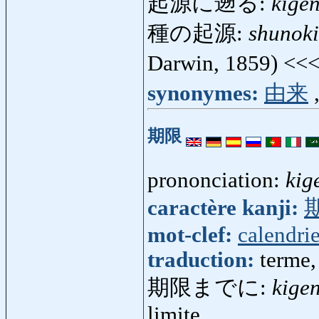
起源に遡る:
kige
種の起源:
shunok
Darwin, 1859) <<
synonymes:
由来
期限
prononciation:
kig
caractère kanji:
mot-clef:
calendrie
traduction:
terme,
期限までに:
kige
limite