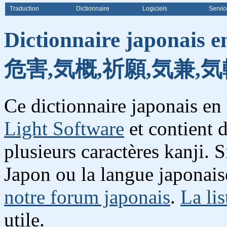
Traduction
Dictionnaire
Logiciels
Servic
Dictionnaire japonais e
危害,気概,祈願,気兼,気
Ce dictionnaire japonais en
Light Software
et contient 
plusieurs caractères kanji. 
Japon ou la langue japonais
notre forum japonais
.
La lis
utile.