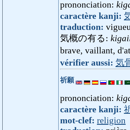
prononciation:
kig
caractère kanji:
traduction:
vigueu
気概の有る:
kiga
brave, vaillant, d'
vérifier aussi:
気
祈願
prononciation:
kig
caractère kanji:
mot-clef:
religion