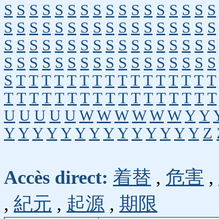
S
S
S
S
S
S
S
S
S
S
S
S
S
S
S
S
S
S
S
S
S
S
S
S
S
S
S
S
S
S
S
S
S
S
S
S
S
S
S
S
S
S
S
S
S
S
S
S
S
S
S
S
S
S
S
S
S
S
S
S
S
S
S
S
S
S
S
S
S
T
T
T
T
T
T
T
T
T
T
T
T
T
T
T
T
T
T
T
T
T
T
T
T
T
T
T
T
T
T
T
T
T
U
U
U
U
U
W
W
W
W
W
W
Y
Y
Y
Y
Y
Y
Y
Y
Y
Y
Y
Y
Y
Y
Y
Y
Z
Accès direct:
着替
,
危害
,
,
紀元
,
起源
,
期限