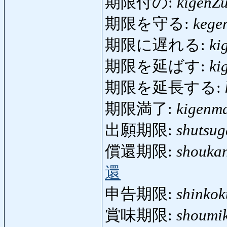
期限付の:
kigenZ
期限を守る:
kege
期限に遅れる:
ki
期限を延ばす:
ki
期限を延長する:
期限満了:
kigenm
出願期限:
shutsug
償還期限:
shouka
還
申告期限:
shinkok
賞味期限:
shoumi