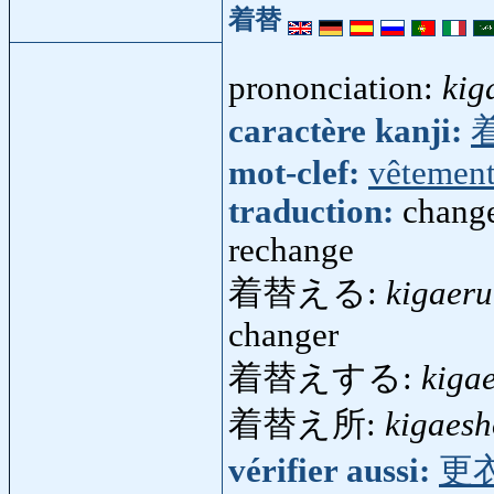
着替
prononciation:
kig
caractère kanji:
mot-clef:
vêtemen
traduction:
change
rechange
着替える:
kigaeru
changer
着替えする:
kiga
着替え所:
kigaesh
vérifier aussi:
更