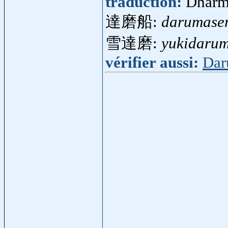
traduction:
Dharm
達磨船:
darumase
雪達磨:
yukidaru
vérifier aussi:
Dar