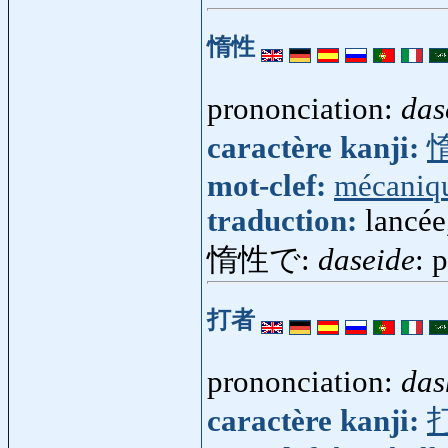
惰性
prononciation:
das
caractère kanji:
mot-clef:
mécaniq
traduction:
lancée
惰性で:
daseide
: 
打者
prononciation:
das
caractère kanji: