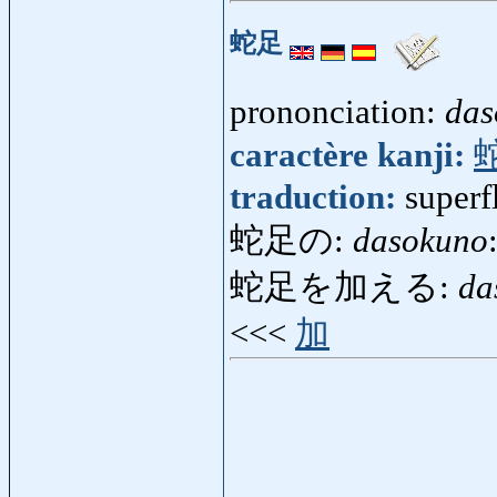
蛇足
prononciation:
das
caractère kanji:
traduction:
superf
蛇足の:
dasokuno
蛇足を加える:
da
<<<
加