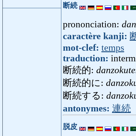
断続
prononciation:
dan
caractère kanji:
mot-clef:
temps
traduction:
interm
断続的:
danzokute
断続的に:
danzoku
断続する:
danzok
antonymes:
連続
脱皮