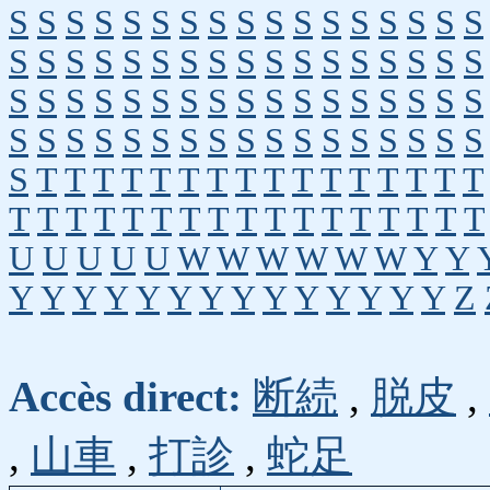
S
S
S
S
S
S
S
S
S
S
S
S
S
S
S
S
S
S
S
S
S
S
S
S
S
S
S
S
S
S
S
S
S
S
S
S
S
S
S
S
S
S
S
S
S
S
S
S
S
S
S
S
S
S
S
S
S
S
S
S
S
S
S
S
S
S
S
S
S
T
T
T
T
T
T
T
T
T
T
T
T
T
T
T
T
T
T
T
T
T
T
T
T
T
T
T
T
T
T
T
T
T
U
U
U
U
U
W
W
W
W
W
W
Y
Y
Y
Y
Y
Y
Y
Y
Y
Y
Y
Y
Y
Y
Y
Y
Z
Accès direct:
断続
,
脱皮
,
,
山車
,
打診
,
蛇足