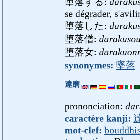
堕落する:
daraku
se dégrader, s'avili
堕落した:
darakus
堕落僧:
darakuso
堕落女:
darakuon
synonymes:
墜落
達磨
prononciation:
da
caractère kanji:
mot-clef:
bouddhi