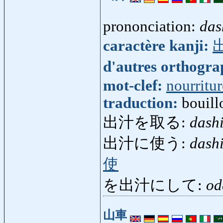
prononciation:
das
caractère kanji:
d'autres orthogr
mot-clef:
nourritur
traduction:
bouillo
出汁を取る:
dash
出汁に使う:
dash
使
を出汁にして:
od
山車