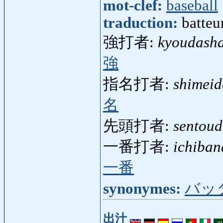
mot-clef:
baseball
traduction:
batteu
強打者:
kyoudash
強
指名打者:
shimei
名
先頭打者:
sentou
一番打者:
ichiba
一番
synonymes:
バッ
出汁