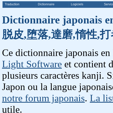
Traduction
Dictionnaire
Logiciels
Servic
Dictionnaire japonais e
脱皮,堕落,達磨,惰性,打
Ce dictionnaire japonais en
Light Software
et contient 
plusieurs caractères kanji. 
Japon ou la langue japonais
notre forum japonais
.
La lis
utile.