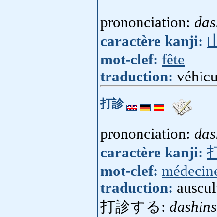
prononciation:
das
caractère kanji:
mot-clef:
fête
traduction:
véhicu
打診
prononciation:
das
caractère kanji:
mot-clef:
médecin
traduction:
auscul
打診する:
dashin