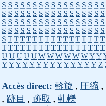
S
S
S
S
S
S
S
S
S
S
S
S
S
S
S
S
S
S
S
S
S
S
S
S
S
S
S
S
S
S
S
S
S
S
S
S
S
S
S
S
S
S
S
S
S
S
S
S
S
S
S
S
S
S
S
S
S
S
S
S
S
S
S
S
S
S
S
S
S
T
T
T
T
T
T
T
T
T
T
T
T
T
T
T
T
T
T
T
T
T
T
T
T
T
T
T
T
T
T
T
T
T
U
U
U
U
U
W
W
W
W
W
W
Y
Y
Y
Y
Y
Y
Y
Y
Y
Y
Y
Y
Y
Y
Y
Y
Z
Accès direct:
斡旋
,
圧縮
,
,
跡目
,
跡取
,
軋轢