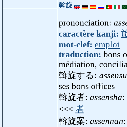
斡旋
prononciation:
ass
caractère kanji:
mot-clef:
emploi
traduction:
bons o
médiation, concili
斡旋する:
assensu
ses bons offices
斡旋者:
assensha
:
<<<
者
斡旋案:
assennan
: