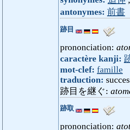
antonymes:
前書
跡目
prononciation:
ato
caractère kanji:
mot-clef:
famille
traduction:
succes
跡目を継ぐ:
atom
跡取
prononciation:
ato