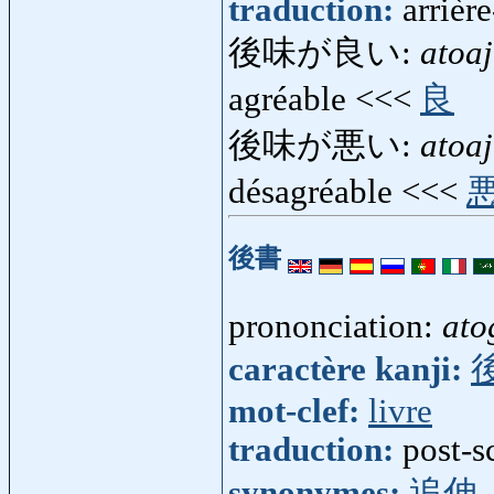
traduction:
arrièr
後味が良い:
atoaj
agréable <<<
良
後味が悪い:
atoa
désagréable <<<
後書
prononciation:
ato
caractère kanji:
mot-clef:
livre
traduction:
post-s
synonymes:
追伸