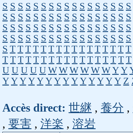
S
S
S
S
S
S
S
S
S
S
S
S
S
S
S
S
S
S
S
S
S
S
S
S
S
S
S
S
S
S
S
S
S
S
S
S
S
S
S
S
S
S
S
S
S
S
S
S
S
S
S
S
S
S
S
S
S
S
S
S
S
S
S
S
S
S
S
S
S
T
T
T
T
T
T
T
T
T
T
T
T
T
T
T
T
T
T
T
T
T
T
T
T
T
T
T
T
T
T
T
T
T
U
U
U
U
U
W
W
W
W
W
W
Y
Y
Y
Y
Y
Y
Y
Y
Y
Y
Y
Y
Y
Y
Y
Y
Z
Accès direct:
世継
,
養分
,
,
要害
,
洋楽
,
溶岩