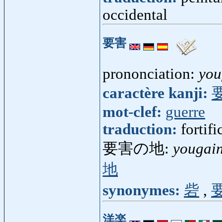
occidental
要害
prononciation:
you
caractère kanji:
mot-clef:
guerre
traduction:
fortifi
要害の地:
yougai
地
synonymes:
砦
,
洋楽