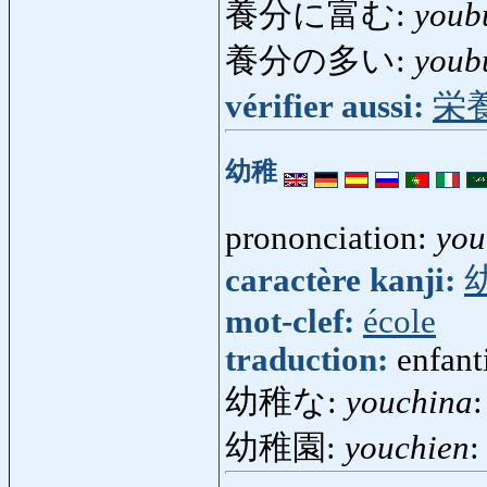
養分に富む:
youb
養分の多い:
youb
vérifier aussi:
栄
幼稚
prononciation:
you
caractère kanji:
mot-clef:
école
traduction:
enfanti
幼稚な:
youchina
:
幼稚園:
youchien
: