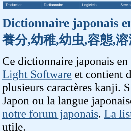
Traduction
Dictionnaire
Logiciels
Servic
Dictionnaire japonais e
養分,幼稚,幼虫,容態,溶
Ce dictionnaire japonais en
Light Software
et contient 
plusieurs caractères kanji. 
Japon ou la langue japonais
notre forum japonais
.
La lis
utile.