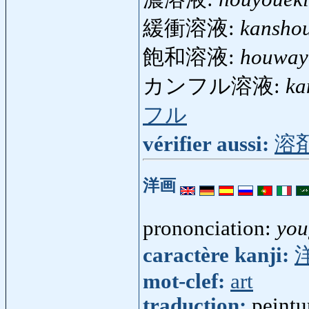
緩衝溶液:
kansho
飽和溶液:
houway
カンフル溶液:
ka
フル
vérifier aussi:
溶
洋画
prononciation:
you
caractère kanji:
mot-clef:
art
traduction:
peintu