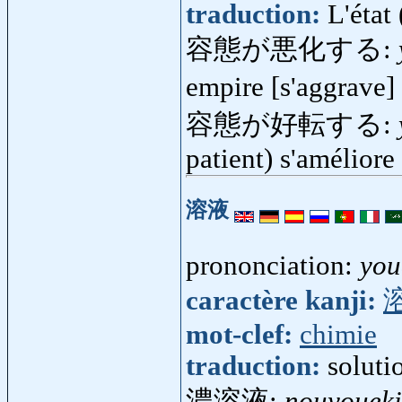
traduction:
L'état 
容態が悪化する:
empire [s'aggrave
容態が好転する:
patient) s'améliore
溶液
prononciation:
you
caractère kanji:
mot-clef:
chimie
traduction:
soluti
濃溶液:
nouyoueki