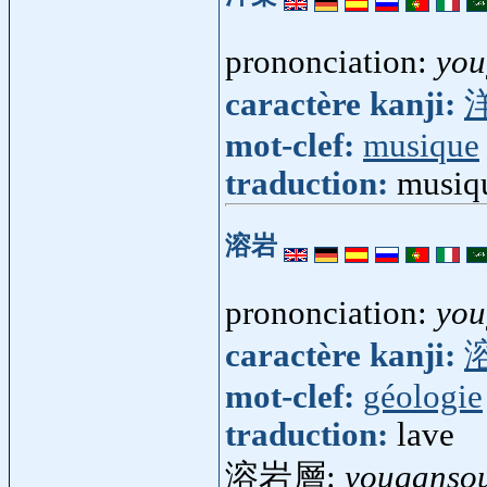
prononciation:
you
caractère kanji:
mot-clef:
musique
traduction:
musiqu
溶岩
prononciation:
you
caractère kanji:
mot-clef:
géologie
traduction:
lave
溶岩層:
youganso