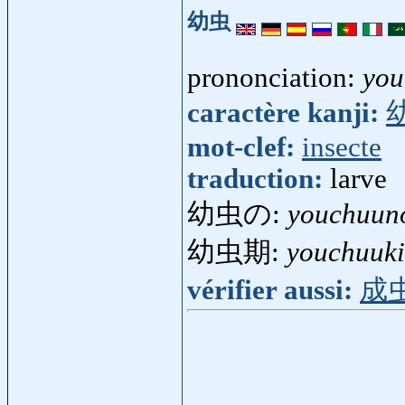
幼虫
prononciation:
you
caractère kanji:
mot-clef:
insecte
traduction:
larve
幼虫の:
youchuun
幼虫期:
youchuuki
vérifier aussi:
成