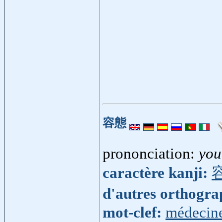
容態
prononciation:
you
caractère kanji:
d'autres orthogr
mot-clef:
médecin