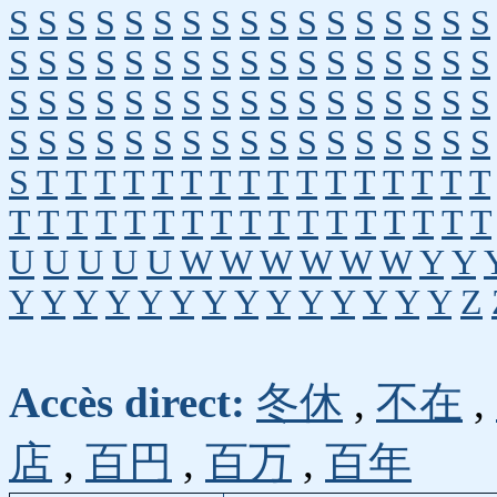
S
S
S
S
S
S
S
S
S
S
S
S
S
S
S
S
S
S
S
S
S
S
S
S
S
S
S
S
S
S
S
S
S
S
S
S
S
S
S
S
S
S
S
S
S
S
S
S
S
S
S
S
S
S
S
S
S
S
S
S
S
S
S
S
S
S
S
S
S
T
T
T
T
T
T
T
T
T
T
T
T
T
T
T
T
T
T
T
T
T
T
T
T
T
T
T
T
T
T
T
T
T
U
U
U
U
U
W
W
W
W
W
W
Y
Y
Y
Y
Y
Y
Y
Y
Y
Y
Y
Y
Y
Y
Y
Y
Z
Accès direct:
冬休
,
不在
,
店
,
百円
,
百万
,
百年