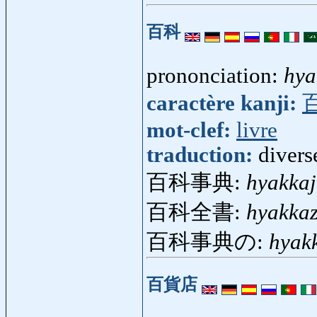
百科
prononciation:
hya
caractère kanji:
mot-clef:
livre
traduction:
divers
百科事典:
hyakkaj
百科全書:
hyakka
百科事典の:
hyak
百貨店