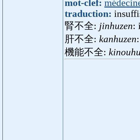
mot-clef:
médecin
traduction:
insuff
腎不全:
jinhuzen
:
肝不全:
kanhuzen
機能不全:
kinouh