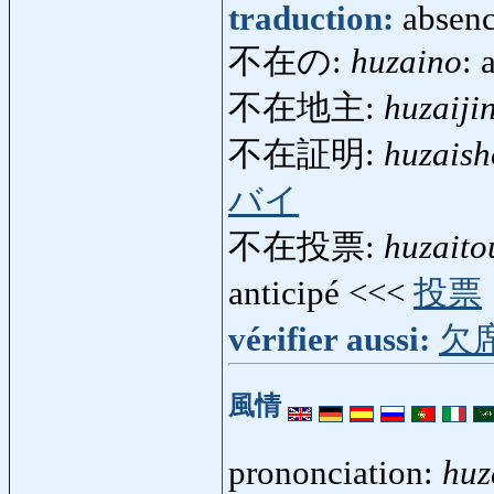
traduction:
absen
不在の:
huzaino
: 
不在地主:
huzaiji
不在証明:
huzais
バイ
不在投票:
huzait
anticipé <<<
投票
vérifier aussi:
欠
風情
prononciation:
huz