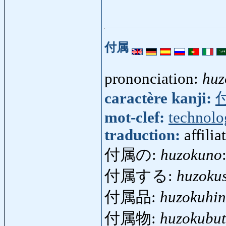
付属
prononciation:
huz
caractère kanji:
mot-clef:
technolo
traduction:
affili
付属の:
huzokuno
付属する:
huzoku
付属品:
huzokuhin
付属物:
huzokubut