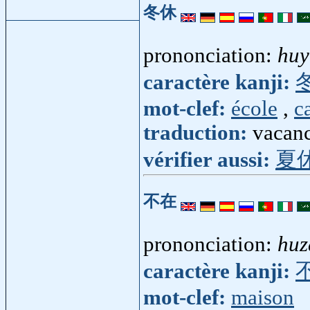
冬休
prononciation:
huy
caractère kanji:
mot-clef:
école
,
c
traduction:
vacanc
vérifier aussi:
夏
不在
prononciation:
huz
caractère kanji:
mot-clef:
maison