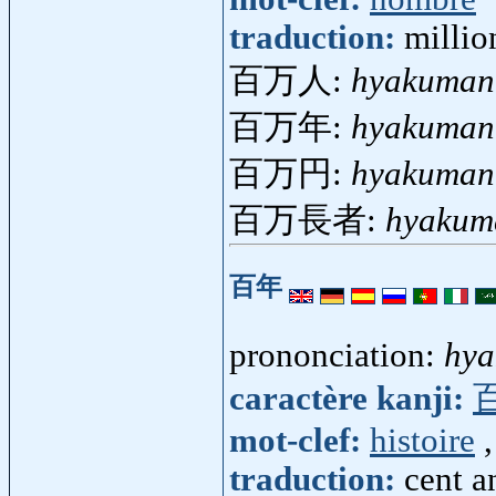
traduction:
millio
百万人:
hyakuman
百万年:
hyakuman
百万円:
hyakuman
百万長者:
hyakum
百年
prononciation:
hya
caractère kanji:
mot-clef:
histoire
traduction:
cent a