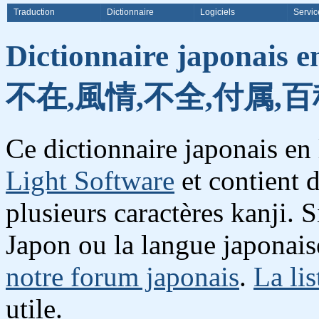
Traduction
Dictionnaire
Logiciels
Servic
Dictionnaire japonais e
不在,風情,不全,付属,百
Ce dictionnaire japonais en
Light Software
et contient 
plusieurs caractères kanji. 
Japon ou la langue japonais
notre forum japonais
.
La lis
utile.