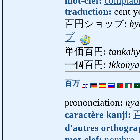
mot-clef:
comptabi
traduction:
cent y
百円ショップ:
hy
プ
単価百円:
tankah
一個百円:
ikkohy
百万
prononciation:
hy
caractère kanji:
d'autres orthogr
mot-clef:
nombre