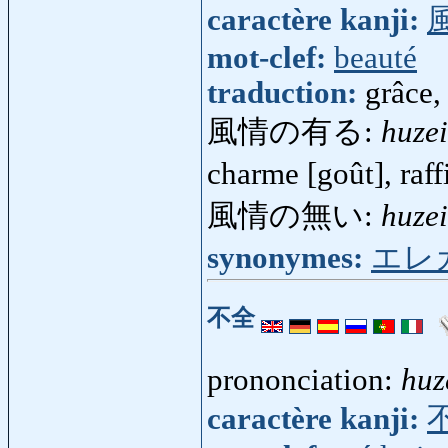
caractère kanji:
mot-clef:
beauté
traduction:
grâce,
風情の有る:
huze
charme [goût], raff
風情の無い:
huze
synonymes:
エレ
不全
prononciation:
huz
caractère kanji: