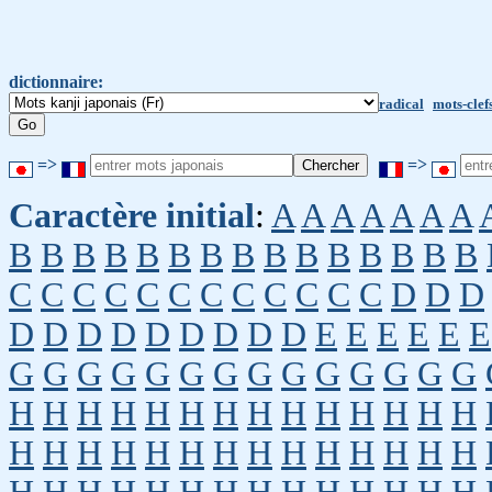
dictionnaire:
radical
mots-clef
=>
=>
Caractère initial
:
A
A
A
A
A
A
A
B
B
B
B
B
B
B
B
B
B
B
B
B
B
B
C
C
C
C
C
C
C
C
C
C
C
C
D
D
D
D
D
D
D
D
D
D
D
D
E
E
E
E
E
E
G
G
G
G
G
G
G
G
G
G
G
G
G
G
H
H
H
H
H
H
H
H
H
H
H
H
H
H
H
H
H
H
H
H
H
H
H
H
H
H
H
H