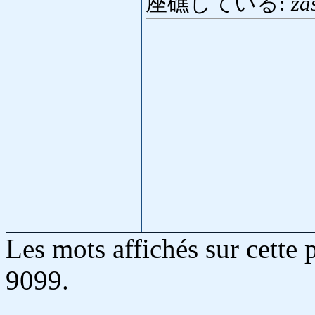
座礁している:
za
Les mots affichés sur cette
9099.