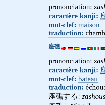
prononciation:
zas
caractère kanji:
mot-clef:
maison
traduction:
chamb
座礁
prononciation:
zas
caractère kanji:
mot-clef:
bateau
traduction:
échou
座礁する:
zashou