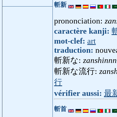
斬新
prononciation:
zan
caractère kanji:
mot-clef:
art
traduction:
nouvea
斬新な:
zanshinn
斬新な流行:
zans
行
vérifier aussi:
最
斬首