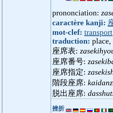
prononciation:
zas
caractère kanji:
mot-clef:
transport
traduction:
place,
座席表:
zasekihyo
座席番号:
zaseki
座席指定:
zasekish
階段座席:
kaidanz
脱出座席:
dasshut
挫折