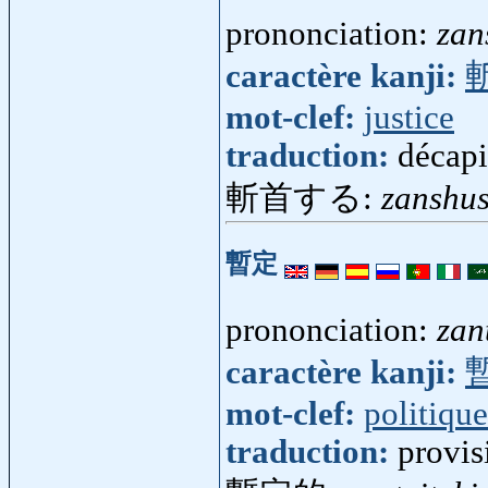
prononciation:
zan
caractère kanji:
mot-clef:
justice
traduction:
décapi
斬首する:
zanshu
暫定
prononciation:
zan
caractère kanji:
mot-clef:
politique
traduction:
provis