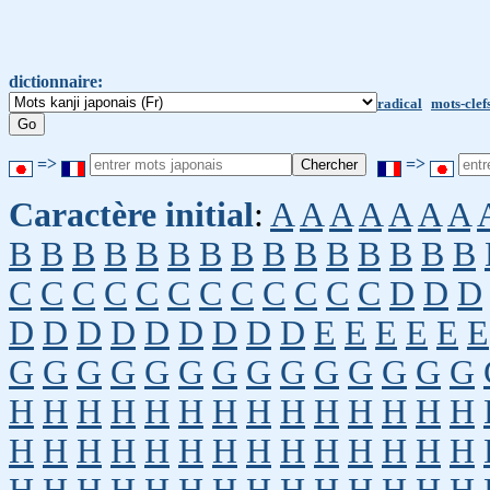
dictionnaire:
radical
mots-clef
=>
=>
Caractère initial
:
A
A
A
A
A
A
A
B
B
B
B
B
B
B
B
B
B
B
B
B
B
B
C
C
C
C
C
C
C
C
C
C
C
C
D
D
D
D
D
D
D
D
D
D
D
D
E
E
E
E
E
E
G
G
G
G
G
G
G
G
G
G
G
G
G
G
H
H
H
H
H
H
H
H
H
H
H
H
H
H
H
H
H
H
H
H
H
H
H
H
H
H
H
H