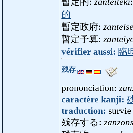
暫定的:
zanteiteki
的
暫定政府:
zanteis
暫定予算:
zanteiy
vérifier aussi:
臨
残存
prononciation:
zan
caractère kanji:
traduction:
survie
残存する:
zanzon