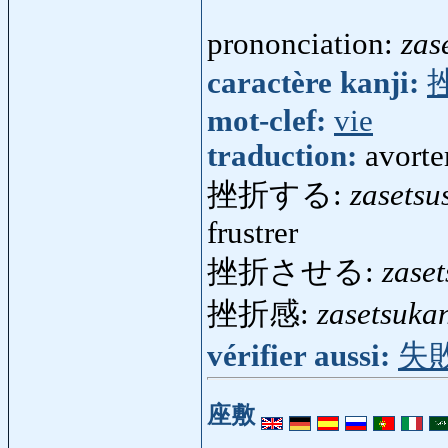
prononciation:
zas
caractère kanji:
mot-clef:
vie
traduction:
avorte
挫折する:
zasetsu
frustrer
挫折させる:
zase
挫折感:
zasetsuka
vérifier aussi:
失
座敷