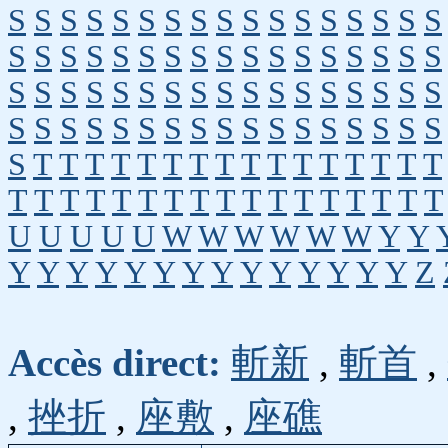
S
S
S
S
S
S
S
S
S
S
S
S
S
S
S
S
S
S
S
S
S
S
S
S
S
S
S
S
S
S
S
S
S
S
S
S
S
S
S
S
S
S
S
S
S
S
S
S
S
S
S
S
S
S
S
S
S
S
S
S
S
S
S
S
S
S
S
S
S
T
T
T
T
T
T
T
T
T
T
T
T
T
T
T
T
T
T
T
T
T
T
T
T
T
T
T
T
T
T
T
T
T
U
U
U
U
U
W
W
W
W
W
W
Y
Y
Y
Y
Y
Y
Y
Y
Y
Y
Y
Y
Y
Y
Y
Y
Z
Accès direct:
斬新
,
斬首
,
,
挫折
,
座敷
,
座礁