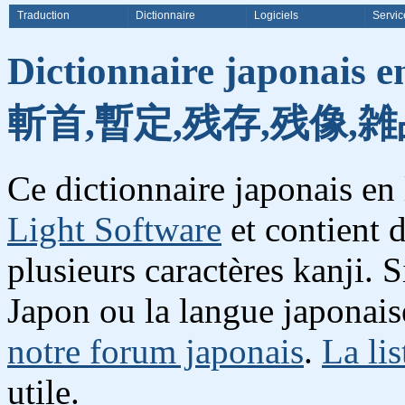
Traduction
Dictionnaire
Logiciels
Servic
Dictionnaire japonais e
斬首,暫定,残存,残像,雑
Ce dictionnaire japonais en
Light Software
et contient 
plusieurs caractères kanji. 
Japon ou la langue japonais
notre forum japonais
.
La lis
utile.