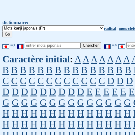
dictionnaire:
radical
mots-clef
=>
=>
Caractère initial
:
A
A
A
A
A
A
A
B
B
B
B
B
B
B
B
B
B
B
B
B
B
B
C
C
C
C
C
C
C
C
C
C
C
C
D
D
D
D
D
D
D
D
D
D
D
D
E
E
E
E
E
E
G
G
G
G
G
G
G
G
G
G
G
G
G
G
H
H
H
H
H
H
H
H
H
H
H
H
H
H
H
H
H
H
H
H
H
H
H
H
H
H
H
H