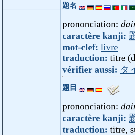
題名
prononciation:
dai
caractère kanji:
mot-clef:
livre
traduction:
titre (
vérifier aussi:
タ
題目
prononciation:
dai
caractère kanji:
traduction:
titre, 