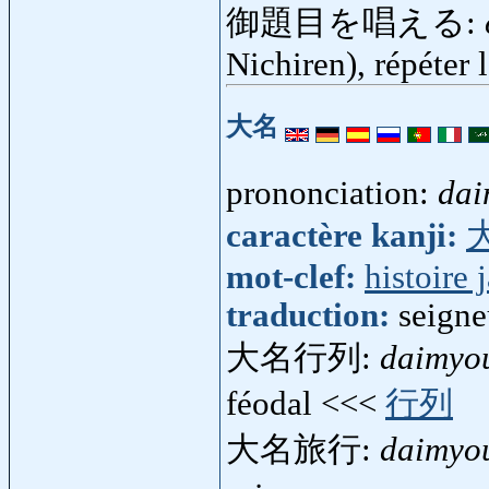
御題目を唱える:
Nichiren), répéter 
大名
prononciation:
dai
caractère kanji:
mot-clef:
histoire 
traduction:
seigne
大名行列:
daimyo
féodal <<<
行列
大名旅行:
daimyo