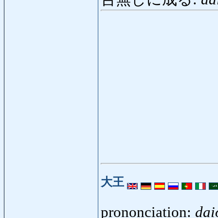
大王
prononciation:
dai