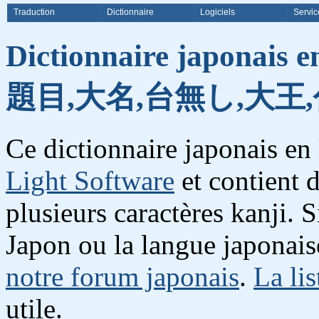
Traduction
Dictionnaire
Logiciels
Servic
Dictionnaire japonais e
題目,大名,台無し,大王
Ce dictionnaire japonais en
Light Software
et contient 
plusieurs caractères kanji. 
Japon ou la langue japonais
notre forum japonais
.
La lis
utile.