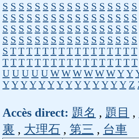
S
S
S
S
S
S
S
S
S
S
S
S
S
S
S
S
S
S
S
S
S
S
S
S
S
S
S
S
S
S
S
S
S
S
S
S
S
S
S
S
S
S
S
S
S
S
S
S
S
S
S
S
S
S
S
S
S
S
S
S
S
S
S
S
S
S
S
S
S
T
T
T
T
T
T
T
T
T
T
T
T
T
T
T
T
T
T
T
T
T
T
T
T
T
T
T
T
T
T
T
T
T
U
U
U
U
U
W
W
W
W
W
W
Y
Y
Y
Y
Y
Y
Y
Y
Y
Y
Y
Y
Y
Y
Y
Y
Z
Accès direct:
題名
,
題目
,
裏
,
大理石
,
第三
,
台車