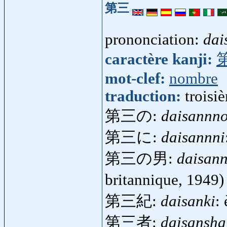
第三
prononciation:
dai
caractère kanji:
mot-clef:
nombre
traduction:
troisi
第三の:
daisannn
第三に:
daisannni
第三の男:
daisan
britannique, 1949
第三紀:
daisanki
:
第三者:
daisansha