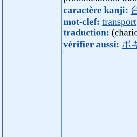
caractère kanji:
mot-clef:
transport
traduction:
(chari
vérifier aussi:
ボ