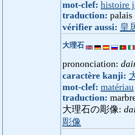
mot-clef:
histoire 
traduction:
palais
vérifier aussi:
皇
大理石
prononciation:
dai
caractère kanji:
mot-clef:
matériau
traduction:
marbr
大理石の彫像:
da
彫像