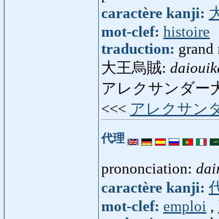
caractère kanji:
mot-clef:
histoire
traduction:
grand 
大王烏賊:
daiouik
アレクサンダー
<<<
アレクサン
代理
prononciation:
dai
caractère kanji:
mot-clef:
emploi
,