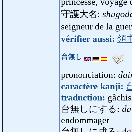
princesse, voyage 
守護大名:
shugod
seigneur de la gue
vérifier aussi:
領
台無し
prononciation:
dai
caractère kanji:
traduction:
gâchis
台無しにする:
da
endommager
台無しに成る:
da