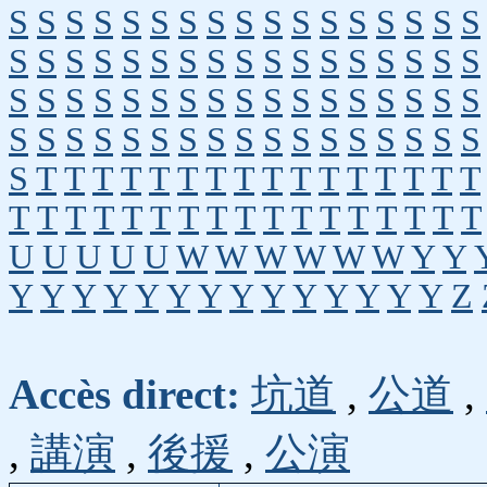
S
S
S
S
S
S
S
S
S
S
S
S
S
S
S
S
S
S
S
S
S
S
S
S
S
S
S
S
S
S
S
S
S
S
S
S
S
S
S
S
S
S
S
S
S
S
S
S
S
S
S
S
S
S
S
S
S
S
S
S
S
S
S
S
S
S
S
S
S
T
T
T
T
T
T
T
T
T
T
T
T
T
T
T
T
T
T
T
T
T
T
T
T
T
T
T
T
T
T
T
T
T
U
U
U
U
U
W
W
W
W
W
W
Y
Y
Y
Y
Y
Y
Y
Y
Y
Y
Y
Y
Y
Y
Y
Y
Z
Accès direct:
坑道
,
公道
,
,
講演
,
後援
,
公演