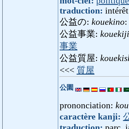
mot-clef:
politique
traduction:
intérê
公益の:
kouekino
:
公益事業:
kouekij
事業
公益質屋:
kouekis
<<<
質屋
公園
prononciation:
kou
caractère kanji:
traduction:
parc, 