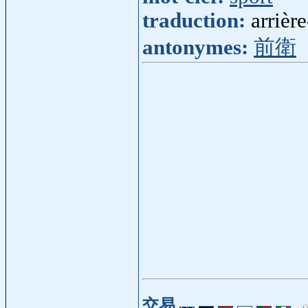
traduction:
arrièr
antonymes:
前衛
交易