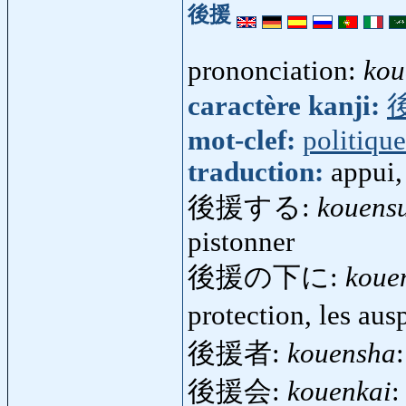
後援
prononciation:
kou
caractère kanji:
mot-clef:
politique
traduction:
appui,
後援する:
kouens
pistonner
後援の下に:
koue
protection, les aus
後援者:
kouensha
後援会:
kouenkai
: