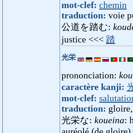
mot-clef:
chemin
traduction:
voie p
公道を踏む:
koud
justice <<<
踏
光栄
prononciation:
kou
caractère kanji:
mot-clef:
salutatio
traduction:
gloire
光栄な:
koueina
: 
auréolé (de gloire)