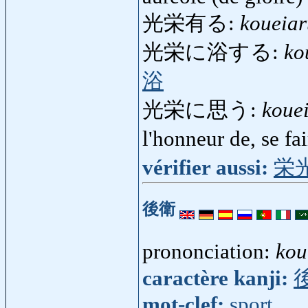
光栄有る:
koueiar
光栄に浴する:
ko
浴
光栄に思う:
koue
l'honneur de, se f
vérifier aussi:
栄
後衛
prononciation:
kou
caractère kanji:
mot-clef:
sport