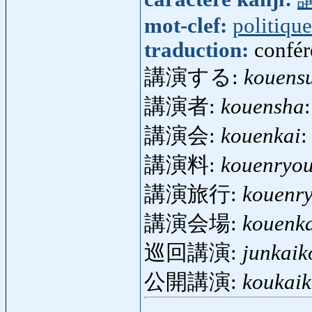
mot-clef:
politique
traduction:
confér
講演する:
kouens
講演者:
kouensha
講演会:
kouenkai
:
講演料:
kouenryo
講演旅行:
kouenr
講演会場:
kouenka
巡回講演:
junkaik
公開講演:
koukai