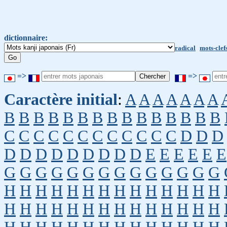
dictionnaire:
radical
mots-clef
=>
=>
Caractère initial
:
A
A
A
A
A
A
A
B
B
B
B
B
B
B
B
B
B
B
B
B
B
B
C
C
C
C
C
C
C
C
C
C
C
C
D
D
D
D
D
D
D
D
D
D
D
D
E
E
E
E
E
E
G
G
G
G
G
G
G
G
G
G
G
G
G
G
H
H
H
H
H
H
H
H
H
H
H
H
H
H
H
H
H
H
H
H
H
H
H
H
H
H
H
H