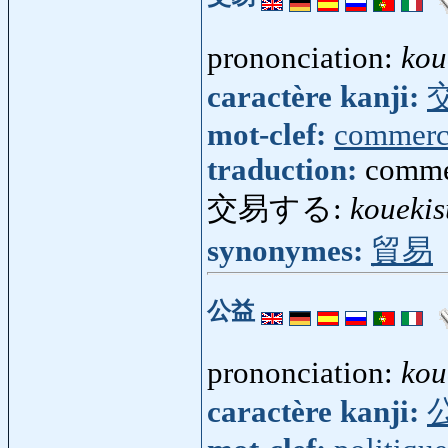
prononciation:
kou
caractère kanji:
mot-clef:
commerc
traduction:
commer
交易する:
kouekis
synonymes:
貿易
公益
prononciation:
kou
caractère kanji: