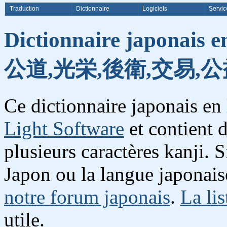
Traduction
Dictionnaire
Logiciels
Servic
Dictionnaire japonais e
公道,光栄,後衛,交易,公
Ce dictionnaire japonais en
Light Software
et contient 
plusieurs caractères kanji. 
Japon ou la langue japonais
notre forum japonais
.
La lis
utile.