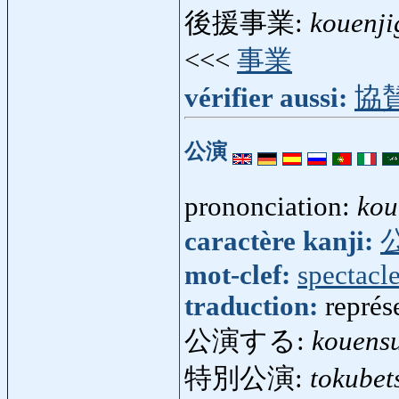
後援事業:
kouenji
<<<
事業
vérifier aussi:
協
公演
prononciation:
kou
caractère kanji:
mot-clef:
spectacl
traduction:
représ
公演する:
kouens
特別公演:
tokubet