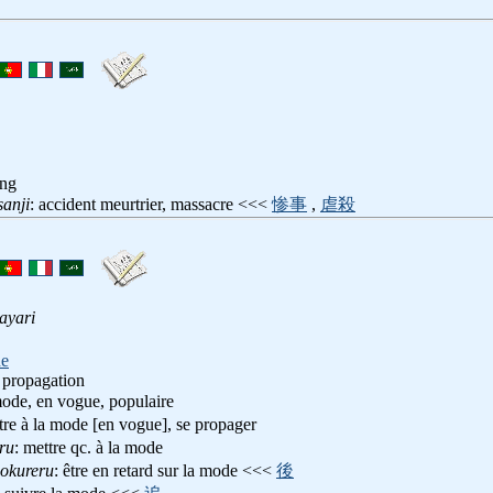
ang
sanji
: accident meurtrier, massacre <<<
惨事
,
虐殺
ayari
ne
 propagation
 mode, en vogue, populaire
être à la mode [en vogue], se propager
ru
: mettre qc. à la mode
okureru
: être en retard sur la mode <<<
後