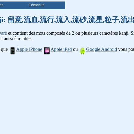
es
Contenus
e mots kanji: 留意,流血,流行,流入,流砂,流星,粒
ware
et contient des mots composés de 2 ou plusieurs caractères kanji. Si
t aussi être utile.
l que
Apple iPhone
Apple iPad
ou
Google Android
vous pou