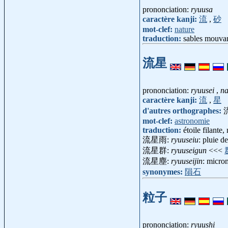
prononciation:
ryuusa
caractère kanji:
流
,
砂
mot-clef:
nature
traduction:
sables mouva
流星
prononciation:
ryuusei
,
na
caractère kanji:
流
,
星
d'autres orthographes:
mot-clef:
astronomie
traduction:
étoile filante
流星雨:
ryuuseiu
: pluie 
流星群:
ryuuseigun
<<<
流星塵:
ryuuseijin
: micro
synonymes:
隕石
粒子
prononciation:
ryuushi