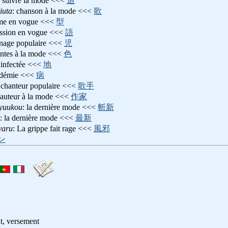
: suivre la mode <<<
追
iuta
: chanson à la mode <<<
歌
rme en vogue <<<
型
ession en vogue <<<
語
nnage populaire <<<
児
eintes à la mode <<<
色
 infectée <<<
地
idémie <<<
病
 chanteur populaire <<<
歌手
 auteur à la mode <<<
作家
ryuukou
: la dernière mode <<<
斬新
: la dernière mode <<<
最新
yaru
: La grippe fait rage <<<
風邪
ン
nt, versement