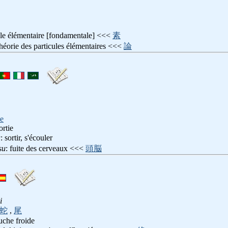
cule élémentaire [fondamentale] <<<
素
théorie des particules élémentaires <<<
論
e
ortie
u
: sortir, s'écouler
su
: fuite des cerveaux <<<
頭脳
i
蛇
,
尾
uche froide