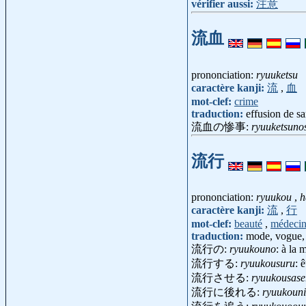
vérifier aussi:
注意
流血
prononciation:
ryuuketsu
caractère kanji:
流
,
血
mot-clef:
crime
traduction:
effusion de s
流血の惨事:
ryuuketsuno
流行
prononciation:
ryuukou
,
h
caractère kanji:
流
,
行
mot-clef:
beauté
,
médeci
traduction:
mode, vogue,
流行の:
ryuukouno
: à la
流行する:
ryuukousuru
: 
流行させる:
ryuukousase
流行に後れる:
ryuukouni