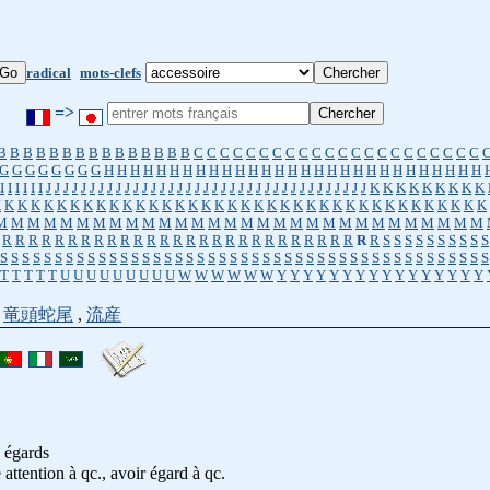
radical
mots-clefs
=>
B
B
B
B
B
B
B
B
B
B
B
B
B
B
B
C
C
C
C
C
C
C
C
C
C
C
C
C
C
C
C
C
C
C
C
C
C
G
G
G
G
G
G
G
G
H
H
H
H
H
H
H
H
H
H
H
H
H
H
H
H
H
H
H
H
H
H
H
H
H
H
H
H
H
I
I
I
I
I
I
J
J
J
J
J
J
J
J
J
J
J
J
J
J
J
J
J
J
J
J
J
J
J
J
J
J
J
J
J
J
J
J
J
J
J
J
J
K
K
K
K
K
K
K
K
K
K
K
K
K
K
K
K
K
K
K
K
K
K
K
K
K
K
K
K
K
K
K
K
K
K
K
K
K
K
K
K
K
K
K
K
K
K
K
M
M
M
M
M
M
M
M
M
M
M
M
M
M
M
M
M
M
M
M
M
M
M
M
M
M
M
M
M
M
R
R
R
R
R
R
R
R
R
R
R
R
R
R
R
R
R
R
R
R
R
R
R
R
R
R
R
R
R
S
S
S
S
S
S
S
S
S
S
S
S
S
S
S
S
S
S
S
S
S
S
S
S
S
S
S
S
S
S
S
S
S
S
S
S
S
S
S
S
S
S
S
S
S
S
S
S
S
S
S
S
S
S
S
T
T
T
T
T
U
U
U
U
U
U
U
U
U
W
W
W
W
W
W
Y
Y
Y
Y
Y
Y
Y
Y
Y
Y
Y
Y
Y
Y
Y
Y
,
竜頭蛇尾
,
流産
, égards
e attention à qc., avoir égard à qc.