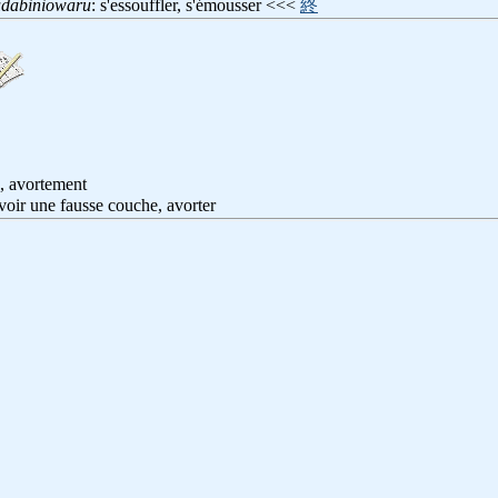
udabiniowaru
: s'essouffler, s'émousser <<<
終
, avortement
avoir une fausse couche, avorter