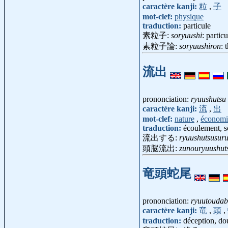
caractère kanji:
粒
,
子
mot-clef:
physique
traduction:
particule
素粒子:
soryuushi
: parti
素粒子論:
soryuushiron
: 
流出
prononciation:
ryuushutsu
caractère kanji:
流
,
出
mot-clef:
nature
,
économi
traduction:
écoulement, s
流出する:
ryuushutsusur
頭脳流出:
zunouryuushut
竜頭蛇尾
prononciation:
ryuutoudab
caractère kanji:
竜
,
頭
,
traduction:
déception, do