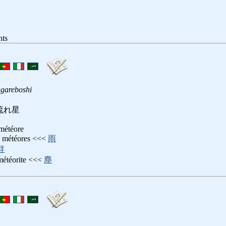
nts
gareboshi
流れ星
, météore
de météores <<<
雨
群
météorite <<<
塵