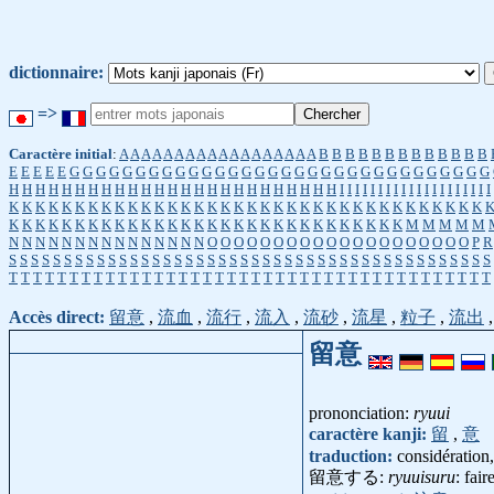
dictionnaire:
=>
Caractère initial
:
A
A
A
A
A
A
A
A
A
A
A
A
A
A
A
A
A
A
B
B
B
B
B
B
B
B
B
B
B
B
B
E
E
E
E
E
G
G
G
G
G
G
G
G
G
G
G
G
G
G
G
G
G
G
G
G
G
G
G
G
G
G
G
G
G
G
G
G
H
H
H
H
H
H
H
H
H
H
H
H
H
H
H
H
H
H
H
H
H
H
H
H
H
I
I
I
I
I
I
I
I
I
I
I
I
I
I
I
I
I
I
I
I
K
K
K
K
K
K
K
K
K
K
K
K
K
K
K
K
K
K
K
K
K
K
K
K
K
K
K
K
K
K
K
K
K
K
K
K
K
K
K
K
K
K
K
K
K
K
K
K
K
K
K
K
K
K
K
K
K
K
K
K
K
K
K
K
K
K
M
M
M
M
M
N
N
N
N
N
N
N
N
N
N
N
N
N
N
N
O
O
O
O
O
O
O
O
O
O
O
O
O
O
O
O
O
O
O
O
P
R
S
S
S
S
S
S
S
S
S
S
S
S
S
S
S
S
S
S
S
S
S
S
S
S
S
S
S
S
S
S
S
S
S
S
S
S
S
S
S
S
S
S
S
S
T
T
T
T
T
T
T
T
T
T
T
T
T
T
T
T
T
T
T
T
T
T
T
T
T
T
T
T
T
T
T
T
T
T
T
T
T
T
T
T
Accès direct:
留意
,
流血
,
流行
,
流入
,
流砂
,
流星
,
粒子
,
流出
留意
prononciation:
ryuui
caractère kanji:
留
,
意
traduction:
considération
留意する:
ryuuisuru
: fair