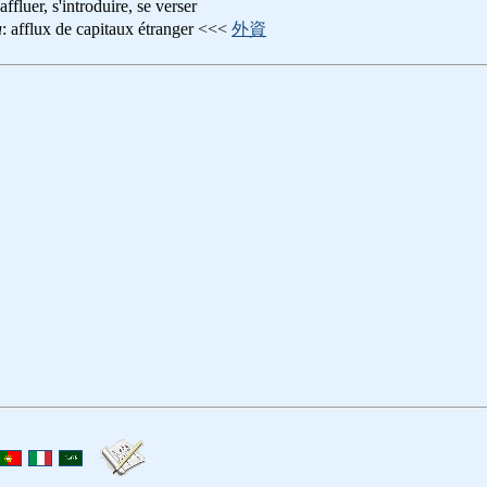
 affluer, s'introduire, se verser
u
: afflux de capitaux étranger <<<
外資