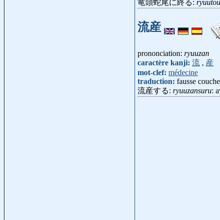
竜頭蛇尾に終る:
ryuuto
流産
prononciation:
ryuuzan
caractère kanji:
流
,
産
mot-clef:
médecine
traduction:
fausse couche
流産する:
ryuuzansuru
: 