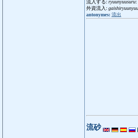
流入する:
ryuunyuusuru
:
外資流入:
gaishiryuunyu
antonymes:
流出
流砂