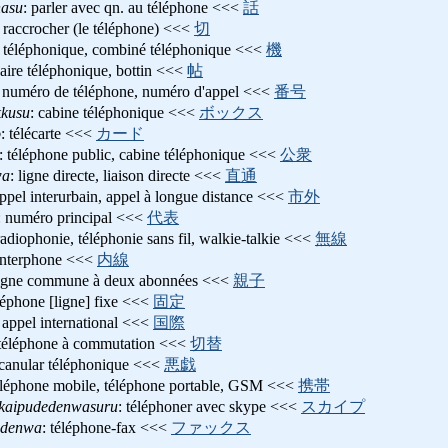
asu
: parler avec qn. au téléphone <<<
話
: raccrocher (le téléphone) <<<
切
il téléphonique, combiné téléphonique <<<
機
aire téléphonique, bottin <<<
帖
: numéro de téléphone, numéro d'appel <<<
番号
kusu
: cabine téléphonique <<<
ボックス
o
: télécarte <<<
カード
: téléphone public, cabine téléphonique <<<
公衆
wa
: ligne directe, liaison directe <<<
直通
appel interurbain, appel à longue distance <<<
市外
: numéro principal <<<
代表
radiophonie, téléphonie sans fil, walkie-talkie <<<
無線
 interphone <<<
内線
ligne commune à deux abonnées <<<
親子
éléphone [ligne] fixe <<<
固定
: appel international <<<
国際
 téléphone à commutation <<<
切替
 canular téléphonique <<<
悪戯
téléphone mobile, téléphone portable, GSM <<<
携帯
kaipudedenwasuru
: téléphoner avec skype <<<
スカイプ
udenwa
: téléphone-fax <<<
ファックス