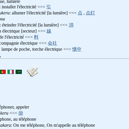
que, lumière
: installer l'électricité <<<
引
ukeru
: allumer l'électricité [la lumière] <<<
点
,
点灯
osu
: éteindre l'électricité [la lumière] <<<
消
n électrique [secteur] <<<
線
 de l'électricité <<<
料
 compagnie électrique <<<
会社
: lampe de poche, torche électrique <<<
懐中
気
léphoner, appeler
keru
<<<
掛
léphone, au téléphone
akaru
: On me téléphone, On m'appelle au téléphone