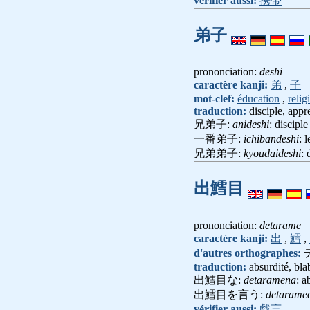
vérifier aussi:
携帯
弟子
prononciation:
deshi
caractère kanji:
弟
,
子
mot-clef:
éducation
,
relig
traduction:
disciple, appr
兄弟子:
anideshi
: discipl
一番弟子:
ichibandeshi
: 
兄弟弟子:
kyoudaideshi
: 
出鱈目
prononciation:
detarame
caractère kanji:
出
,
鱈
,
d'autres orthographes:
traduction:
absurdité, blab
出鱈目な:
detaramena
: a
出鱈目を言う:
detarame
vérifier aussi:
戯言