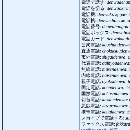
電話で話す:
denwadehan
電話を切る:
denwaokiru
電話機:
denwaki
: appare
電話帖:
denwachou
: annu
電話番号:
denwabangou
電話ボックス:
denwabok
電話カード:
denwakaad
公衆電話:
koushuudenwa
直通電話:
chokutsuuden
市外電話:
shigaidenwa
: 
代表電話:
daihyoudenwa
無線電話:
musendenwa
: 
内線電話:
naisendenwa
:
親子電話:
oyakodenwa
: 
固定電話:
koteidenwa
: t
国際電話:
kokusaidenwa
切替電話:
kirikaedenwa
:
悪戯電話:
itazuradenwa
:
携帯電話:
keitaidenwa
: 
スカイプで電話する:
su
ファックス電話:
fakkus