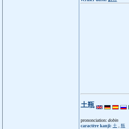
土瓶
prononciation:
dobin
caractère kanji:
土
,
瓶