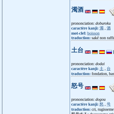
濁酒
prononciation:
doburoku
caractère kanji:
濁
,
酒
mot-clef:
boisson
traduction:
saké non raff
土台
prononciation:
dodai
caractère kanji:
土
,
台
traduction:
fondation, ba
怒号
prononciation:
dogou
caractère kanji:
怒
,
号
traduction:
cri, rugisseme