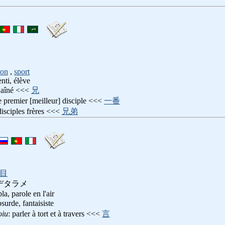
ion
,
sport
enti, élève
e aîné <<<
兄
le premier [meilleur] disciple <<<
一番
disciples frères <<<
兄弟
目
デタラメ
la, parole en l'air
bsurde, fantaisiste
oiu
: parler à tort et à travers <<<
言