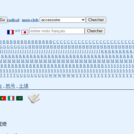
radical
mots-clefs
=>
B
B
B
B
B
B
B
B
B
B
B
B
B
B
B
C
C
C
C
C
C
C
C
C
C
C
C
C
C
C
C
C
C
C
C
C
C
G
G
G
G
G
G
G
G
H
H
H
H
H
H
H
H
H
H
H
H
H
H
H
H
H
H
H
H
H
H
H
H
H
H
H
H
H
I
I
I
I
I
I
J
J
J
J
J
J
J
J
J
J
J
J
J
J
J
J
J
J
J
J
J
J
J
J
J
J
J
J
J
J
J
J
J
J
J
J
J
K
K
K
K
K
K
K
K
K
K
K
K
K
K
K
K
K
K
K
K
K
K
K
K
K
K
K
K
K
K
K
K
K
K
K
K
K
K
K
K
K
K
K
K
K
K
K
M
M
M
M
M
M
M
M
M
M
M
M
M
M
M
M
M
M
M
M
M
M
M
M
M
M
M
M
M
M
R
R
R
R
R
R
R
R
R
R
R
R
R
R
R
R
R
R
R
R
R
R
R
R
R
R
R
R
R
S
S
S
S
S
S
S
S
S
S
S
S
S
S
S
S
S
S
S
S
S
S
S
S
S
S
S
S
S
S
S
S
S
S
S
S
S
S
S
S
S
S
S
S
S
S
S
S
S
S
S
S
S
S
S
T
T
T
T
T
U
U
U
U
U
U
U
U
U
W
W
W
W
W
W
Y
Y
Y
Y
Y
Y
Y
Y
Y
Y
Y
Y
Y
Y
Y
Y
台
,
怒号
,
土壌
電燈