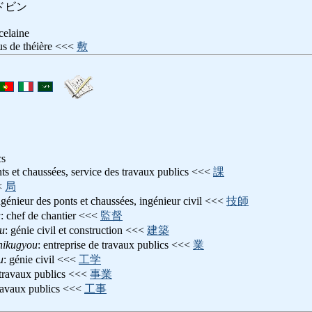
ドビン
celaine
us de théière <<<
敷
cs
nts et chaussées, service des travaux publics <<<
課
<
局
ngénieur des ponts et chaussées, ingénieur civil <<<
技師
u
: chef de chantier <<<
監督
u
: génie civil et construction <<<
建築
hikugyou
: entreprise de travaux publics <<<
業
u
: génie civil <<<
工学
 travaux publics <<<
事業
travaux publics <<<
工事