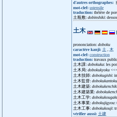
d'autres orthographes:
mot-clef:
ustensile
traduction:
théière de por
土瓶敷:
dobinshiki
: desso
土木
prononciation:
doboku
caractère kanji:
土
,
木
mot-clef:
construction
traduction:
travaux publi
土木課:
dobokuka
: les po
土木局:
dobokukyoku
<<
土木技師:
dobokugishi
: i
土木監督:
dobokukantok
土木建築:
dobokukenchik
土木建築業:
dobokukenc
土木工学:
dobokukougak
土木事業:
dobokujigyou
:
土木工事:
dobokukouji
: 
vérifier aussi:
土建