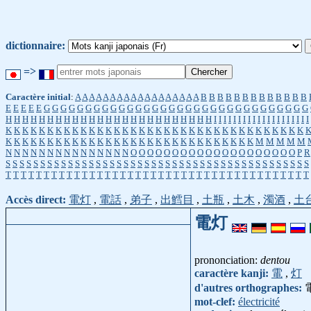
dictionnaire:
=>
Caractère initial
:
A
A
A
A
A
A
A
A
A
A
A
A
A
A
A
A
A
A
B
B
B
B
B
B
B
B
B
B
B
B
B
E
E
E
E
E
G
G
G
G
G
G
G
G
G
G
G
G
G
G
G
G
G
G
G
G
G
G
G
G
G
G
G
G
G
G
G
G
H
H
H
H
H
H
H
H
H
H
H
H
H
H
H
H
H
H
H
H
H
H
H
H
H
I
I
I
I
I
I
I
I
I
I
I
I
I
I
I
I
I
I
I
I
K
K
K
K
K
K
K
K
K
K
K
K
K
K
K
K
K
K
K
K
K
K
K
K
K
K
K
K
K
K
K
K
K
K
K
K
K
K
K
K
K
K
K
K
K
K
K
K
K
K
K
K
K
K
K
K
K
K
K
K
K
K
K
K
K
K
M
M
M
M
M
N
N
N
N
N
N
N
N
N
N
N
N
N
N
N
O
O
O
O
O
O
O
O
O
O
O
O
O
O
O
O
O
O
O
O
P
R
S
S
S
S
S
S
S
S
S
S
S
S
S
S
S
S
S
S
S
S
S
S
S
S
S
S
S
S
S
S
S
S
S
S
S
S
S
S
S
S
S
S
S
S
T
T
T
T
T
T
T
T
T
T
T
T
T
T
T
T
T
T
T
T
T
T
T
T
T
T
T
T
T
T
T
T
T
T
T
T
T
T
T
T
Accès direct:
電灯
,
電話
,
弟子
,
出鱈目
,
土瓶
,
土木
,
濁酒
,
土
電灯
prononciation:
dentou
caractère kanji:
電
,
灯
d'autres orthographes:
mot-clef:
électricité