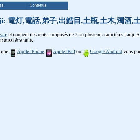
es
Contenus
e mots kanji: 電灯,電話,弟子,出鱈目,土瓶,土木,
ware
et contient des mots composés de 2 ou plusieurs caractères kanji. Si
t aussi être utile.
l que
Apple iPhone
Apple iPad
ou
Google Android
vous pou