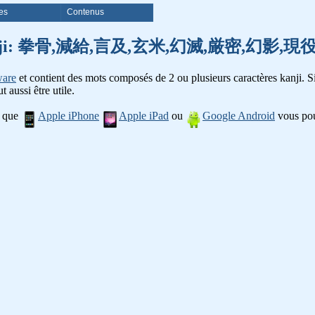
es
Contenus
 mots kanji: 拳骨,減給,言及,玄米,幻滅,厳密,幻影
ware
et contient des mots composés de 2 ou plusieurs caractères kanji. Si
t aussi être utile.
l que
Apple iPhone
Apple iPad
ou
Google Android
vous pou