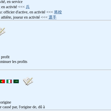
vité, en service
t en activité <<<
兵
u
: officier d'active, en activité <<<
将校
: athlète, joueur en activité <<<
選手
 profit
iminuer les profits
 origine
re causé par, l'origine de, dû à