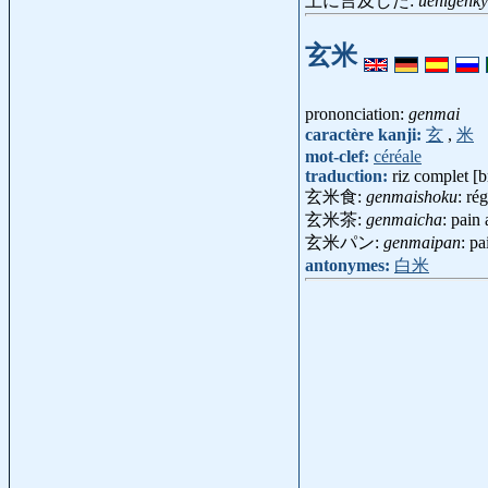
上に言及した:
uenigenky
玄米
prononciation:
genmai
caractère kanji:
玄
,
米
mot-clef:
céréale
traduction:
riz complet [b
玄米食:
genmaishoku
: ré
玄米茶:
genmaicha
: pain
玄米パン:
genmaipan
: p
antonymes:
白米