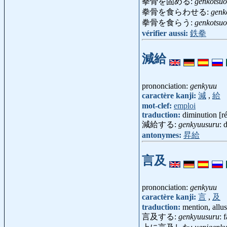
拳骨を固める:
genkotsu
拳骨を食らわせる:
genk
拳骨を食らう:
genkotsu
vérifier aussi:
鉄拳
減給
prononciation:
genkyuu
caractère kanji:
減
,
給
mot-clef:
emploi
traduction:
diminution [ré
減給する:
genkyuusuru
: 
antonymes:
昇給
言及
prononciation:
genkyuu
caractère kanji:
言
,
及
traduction:
mention, allus
言及する:
genkyuusuru
: 