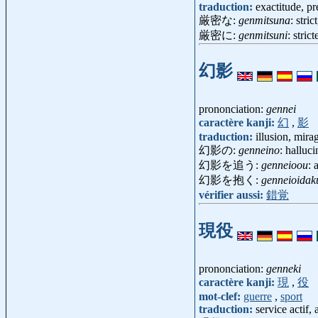
traduction:
exactitude, pr
厳密な:
genmitsuna
: stri
厳密に:
genmitsuni
: stri
幻影
prononciation:
gennei
caractère kanji:
幻
,
影
traduction:
illusion, mira
幻影の:
genneino
: halluc
幻影を追う:
genneioou
: 
幻影を抱く:
genneioidak
vérifier aussi:
錯覚
現役
prononciation:
genneki
caractère kanji:
現
,
役
mot-clef:
guerre
,
sport
traduction:
service actif, 