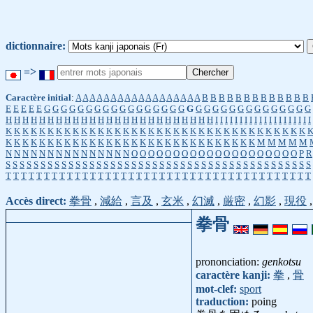
dictionnaire:
=>
Caractère initial
:
A
A
A
A
A
A
A
A
A
A
A
A
A
A
A
A
A
A
B
B
B
B
B
B
B
B
B
B
B
B
B
E
E
E
E
E
G
G
G
G
G
G
G
G
G
G
G
G
G
G
G
G
G
G
G
G
G
G
G
G
G
G
G
G
G
G
G
G
H
H
H
H
H
H
H
H
H
H
H
H
H
H
H
H
H
H
H
H
H
H
H
H
H
I
I
I
I
I
I
I
I
I
I
I
I
I
I
I
I
I
I
I
I
K
K
K
K
K
K
K
K
K
K
K
K
K
K
K
K
K
K
K
K
K
K
K
K
K
K
K
K
K
K
K
K
K
K
K
K
K
K
K
K
K
K
K
K
K
K
K
K
K
K
K
K
K
K
K
K
K
K
K
K
K
K
K
K
K
K
M
M
M
M
M
N
N
N
N
N
N
N
N
N
N
N
N
N
N
N
O
O
O
O
O
O
O
O
O
O
O
O
O
O
O
O
O
O
O
O
P
R
S
S
S
S
S
S
S
S
S
S
S
S
S
S
S
S
S
S
S
S
S
S
S
S
S
S
S
S
S
S
S
S
S
S
S
S
S
S
S
S
S
S
S
S
T
T
T
T
T
T
T
T
T
T
T
T
T
T
T
T
T
T
T
T
T
T
T
T
T
T
T
T
T
T
T
T
T
T
T
T
T
T
T
T
Accès direct:
拳骨
,
減給
,
言及
,
玄米
,
幻滅
,
厳密
,
幻影
,
現役
拳骨
prononciation:
genkotsu
caractère kanji:
拳
,
骨
mot-clef:
sport
traduction:
poing