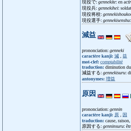
現役で:
gennekite
: en acti
現役兵:
gennekihei
: solda
現役将校:
gennekishouko
現役選手:
gennekisenshu
減益
prononciation:
genneki
caractère kanji:
減
,
益
mot-clef:
comptabilité
traduction:
diminution du
減益する:
gennekisuru
: d
antonymes:
増益
原因
prononciation:
gennin
caractère kanji:
原
,
因
traduction:
cause, raison,
原因する:
genninsuru
: êt