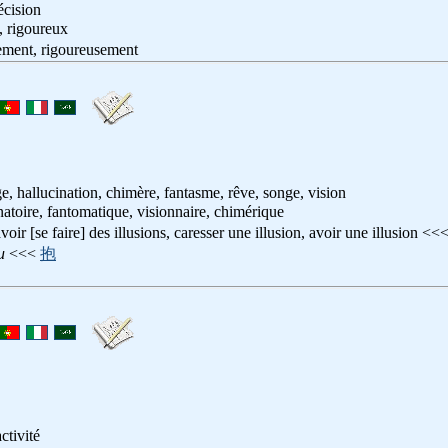
écision
ct, rigoureux
ctement, rigoureusement
ge, hallucination, chimère, fantasme, rêve, songe, vision
inatoire, fantomatique, visionnaire, chimérique
avoir [se faire] des illusions, caresser une illusion, avoir une illusion <<
u
<<<
抱
activité