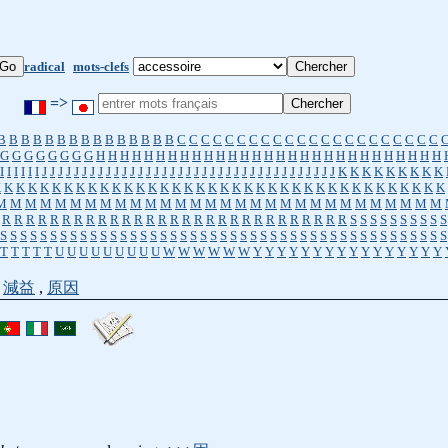
radical
mots-clefs
=>
B
B
B
B
B
B
B
B
B
B
B
B
B
B
B
C
C
C
C
C
C
C
C
C
C
C
C
C
C
C
C
C
C
C
C
C
C
G
G
G
G
G
G
G
G
H
H
H
H
H
H
H
H
H
H
H
H
H
H
H
H
H
H
H
H
H
H
H
H
H
H
H
H
H
I
I
I
I
I
I
J
J
J
J
J
J
J
J
J
J
J
J
J
J
J
J
J
J
J
J
J
J
J
J
J
J
J
J
J
J
J
J
J
J
J
J
J
K
K
K
K
K
K
K
K
K
K
K
K
K
K
K
K
K
K
K
K
K
K
K
K
K
K
K
K
K
K
K
K
K
K
K
K
K
K
K
K
K
K
K
K
K
K
K
M
M
M
M
M
M
M
M
M
M
M
M
M
M
M
M
M
M
M
M
M
M
M
M
M
M
M
M
M
M
R
R
R
R
R
R
R
R
R
R
R
R
R
R
R
R
R
R
R
R
R
R
R
R
R
R
R
R
R
S
S
S
S
S
S
S
S
S
S
S
S
S
S
S
S
S
S
S
S
S
S
S
S
S
S
S
S
S
S
S
S
S
S
S
S
S
S
S
S
S
S
S
S
S
S
S
S
S
S
S
S
S
S
S
T
T
T
T
T
U
U
U
U
U
U
U
U
U
W
W
W
W
W
W
Y
Y
Y
Y
Y
Y
Y
Y
Y
Y
Y
Y
Y
Y
Y
Y
,
減益
,
原因