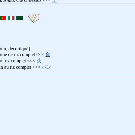
uushita
: cité ci-dessus <<<
上
run, décortiqué]
gime de riz complet <<<
食
 au riz complet <<<
茶
ain au riz complet <<<
パン