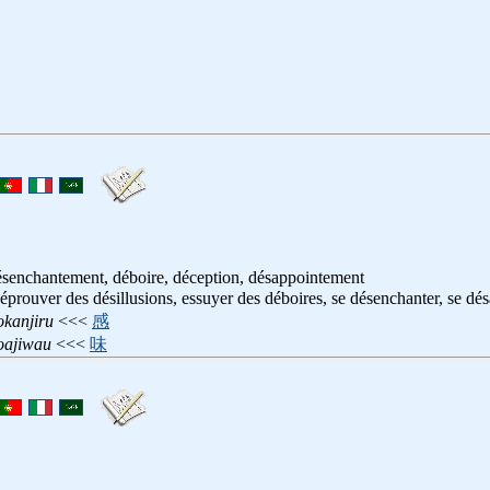
désenchantement, déboire, déception, désappointement
 éprouver des désillusions, essuyer des déboires, se désenchanter, se dés
kanjiru
<<<
感
oajiwau
<<<
味