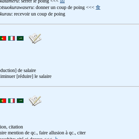
okatameru
: serrer le poing <<<
固
otsuokurawaseru
: donner un coup de poing <<<
食
okurau
: recevoir un coup de poing
duction] de salaire
diminuer [réduire] le salaire
ion, citation
faire mention de qc., faire allusion à qc., citer