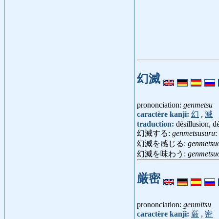
幻滅
prononciation:
genmetsu
caractère kanji:
幻
,
滅
traduction:
désillusion, 
幻滅する:
genmetsusuru
:
幻滅を感じる:
genmetsuo
幻滅を味わう:
genmetsu
厳密
prononciation:
genmitsu
caractère kanji:
厳
,
密