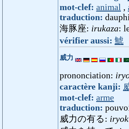
mot-clef:
animal
,
traduction:
dauph
海豚座:
irukaza
: 
vérifier aussi:
鯱
威力
prononciation:
iry
caractère kanji:
mot-clef:
arme
traduction:
pouvoi
威力の有る:
iryo