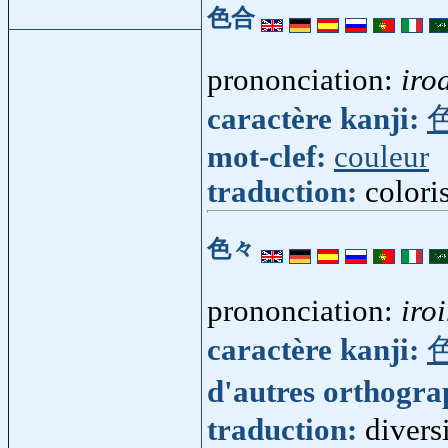
色合
prononciation:
iro
caractère kanji:
mot-clef:
couleur
traduction:
colori
色々
prononciation:
iro
caractère kanji:
d'autres orthogr
traduction:
divers