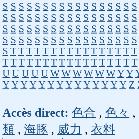
S
S
S
S
S
S
S
S
S
S
S
S
S
S
S
S
S
S
S
S
S
S
S
S
S
S
S
S
S
S
S
S
S
S
S
S
S
S
S
S
S
S
S
S
S
S
S
S
S
S
S
S
S
S
S
S
S
S
S
S
S
S
S
S
S
S
S
S
S
T
T
T
T
T
T
T
T
T
T
T
T
T
T
T
T
T
T
T
T
T
T
T
T
T
T
T
T
T
T
T
T
T
U
U
U
U
U
W
W
W
W
W
W
Y
Y
Y
Y
Y
Y
Y
Y
Y
Y
Y
Y
Y
Y
Y
Y
Z
Accès direct:
色合
,
色々
,
類
,
海豚
,
威力
,
衣料