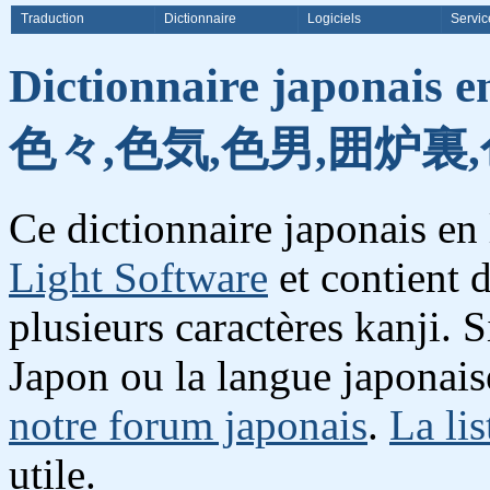
Traduction
Dictionnaire
Logiciels
Servic
Dictionnaire japonais e
色々,色気,色男,囲炉裏,
Ce dictionnaire japonais en
Light Software
et contient 
plusieurs caractères kanji. 
Japon ou la langue japonais
notre forum japonais
.
La lis
utile.