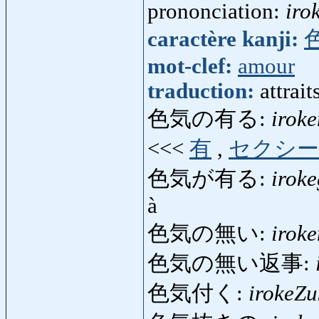
prononciation:
iro
caractère kanji:
mot-clef:
amour
traduction:
attrait
色気の有る:
irok
<<<
有
,
セクシー
色気が有る:
irok
à
色気の無い:
irok
色気の無い返事:
色気付く:
irokeZu