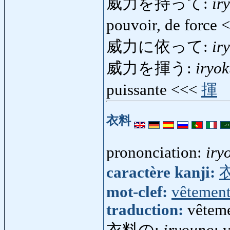
威力を持って:
ir
pouvoir, de force
威力に依って:
ir
威力を揮う:
iryo
puissante <<<
揮
衣料
prononciation:
iry
caractère kanji:
mot-clef:
vêtemen
traduction:
vêteme