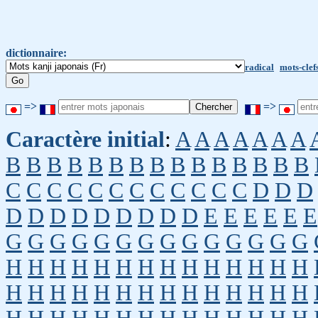
dictionnaire:
radical
mots-clef
=>
=>
Caractère initial
:
A
A
A
A
A
A
A
B
B
B
B
B
B
B
B
B
B
B
B
B
B
B
C
C
C
C
C
C
C
C
C
C
C
C
D
D
D
D
D
D
D
D
D
D
D
D
E
E
E
E
E
E
G
G
G
G
G
G
G
G
G
G
G
G
G
G
H
H
H
H
H
H
H
H
H
H
H
H
H
H
H
H
H
H
H
H
H
H
H
H
H
H
H
H