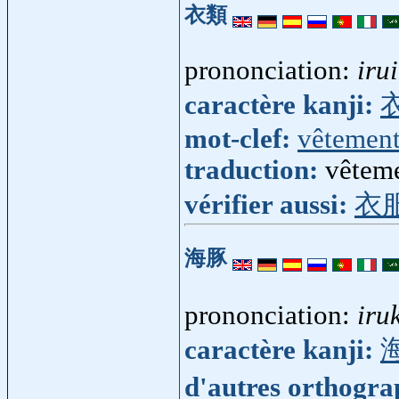
衣類
prononciation:
irui
caractère kanji:
mot-clef:
vêtemen
traduction:
vêteme
vérifier aussi:
衣
海豚
prononciation:
iru
caractère kanji:
d'autres orthogr