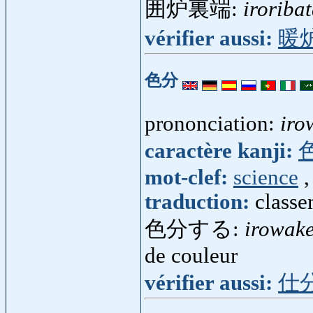
囲炉裏端:
iroriba
vérifier aussi:
暖
色分
prononciation:
iro
caractère kanji:
mot-clef:
science
traduction:
classe
色分する:
irowak
de couleur
vérifier aussi:
仕