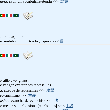
huna
: avoir un vocabulaire étendu <<<
語彙
ention, aspiration
ru
: ambitionner, prétendre, aspirer <<<
語
résailles, vengeance
se venger, exercer des représailles
ki
: attaque de représailles <<<
攻撃
: revanchisme <<<
主義
gisha
: revanchard, revanchiste <<<
者
n
: mesures de rétorsions [représailles] <<<
手段