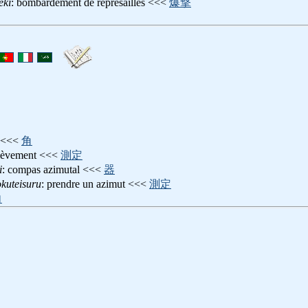
eki
: bombardement de représailles <<<
爆撃
t <<<
角
elèvement <<<
測定
i
: compas azimutal <<<
器
kuteisuru
: prendre un azimut <<<
測定
向