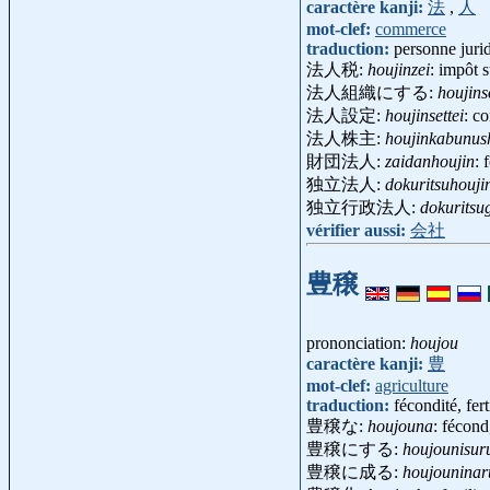
caractère kanji:
法
,
人
mot-clef:
commerce
traduction:
personne juri
法人税:
houjinzei
: impôt 
法人組織にする:
houjins
法人設定:
houjinsettei
: c
法人株主:
houjinkabunus
財団法人:
zaidanhoujin
: 
独立法人:
dokuritsuhouji
独立行政法人:
dokuritsu
vérifier aussi:
会社
豊穣
prononciation:
houjou
caractère kanji:
豊
mot-clef:
agriculture
traduction:
fécondité, ferti
豊穣な:
houjouna
: fécond,
豊穣にする:
houjounisur
豊穣に成る:
houjouninar