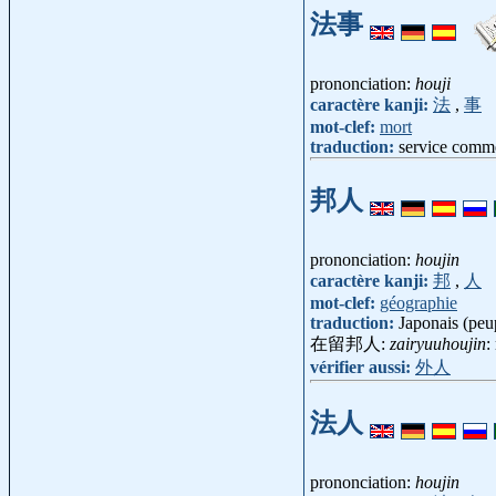
法事
prononciation:
houji
caractère kanji:
法
,
事
mot-clef:
mort
traduction:
service comm
邦人
prononciation:
houjin
caractère kanji:
邦
,
人
mot-clef:
géographie
traduction:
Japonais (peu
在留邦人:
zairyuuhoujin
:
vérifier aussi:
外人
法人
prononciation:
houjin