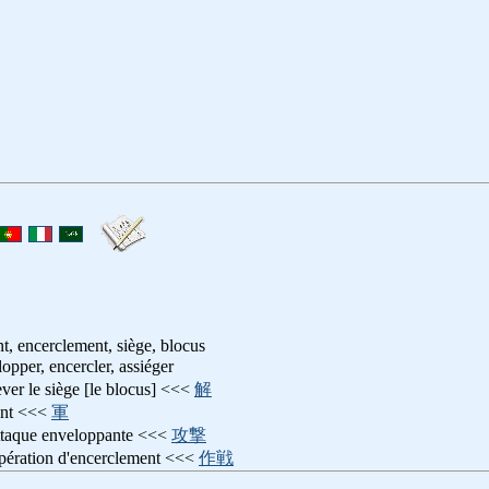
, encerclement, siège, blocus
lopper, encercler, assiéger
lever le siège [le blocus] <<<
解
eant <<<
軍
attaque enveloppante <<<
攻撃
opération d'encerclement <<<
作戦