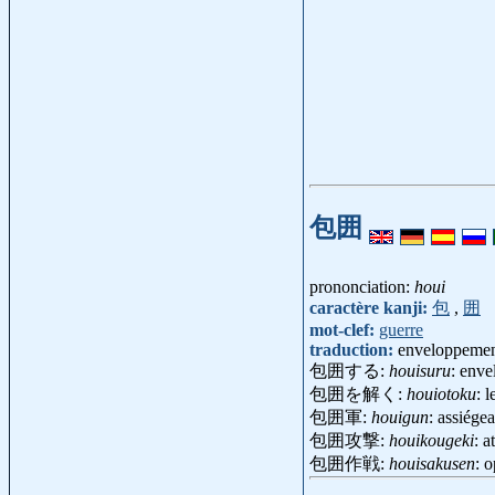
包囲
prononciation:
houi
caractère kanji:
包
,
囲
mot-clef:
guerre
traduction:
enveloppement
包囲する:
houisuru
: enve
包囲を解く:
houiotoku
: 
包囲軍:
houigun
: assiég
包囲攻撃:
houikougeki
: 
包囲作戦:
houisakusen
: 