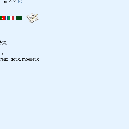
isation <<<
化
芳純
ur
ureux, doux, moelleux