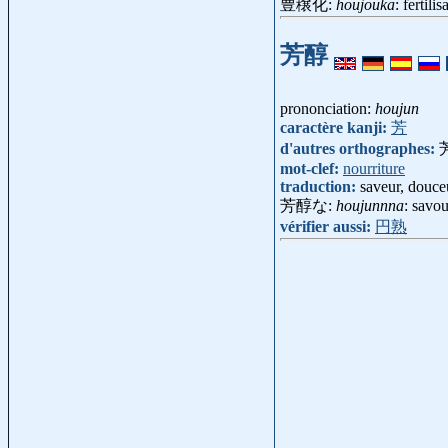
豊穣化:
houjouka
: fertil
芳醇
prononciation:
houjun
caractère kanji:
芳
d'autres orthographes:
mot-clef:
nourriture
traduction:
saveur, douce
芳醇な:
houjunnna
: savo
vérifier aussi:
円熟