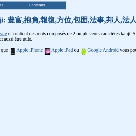
es
Contenus
 mots kanji: 豊富,抱負,報復,方位,包囲,法事,邦人
ware
et contient des mots composés de 2 ou plusieurs caractères kanji. Si
t aussi être utile.
l que
Apple iPhone
Apple iPad
ou
Google Android
vous pou