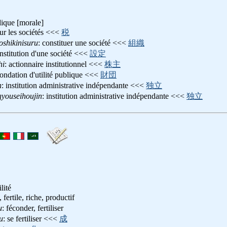
dique [morale]
sur les sociétés <<<
税
oshikinisuru
: constituer une société <<<
組織
onstitution d'une société <<<
設定
hi
: actionnaire institutionnel <<<
株主
fondation d'utilité publique <<<
財団
n
: institution administrative indépendante <<<
独立
gyouseihoujin
: institution administrative indépendante <<<
独立
lité
 fertile, riche, productif
u
: féconder, fertiliser
u
: se fertiliser <<<
成