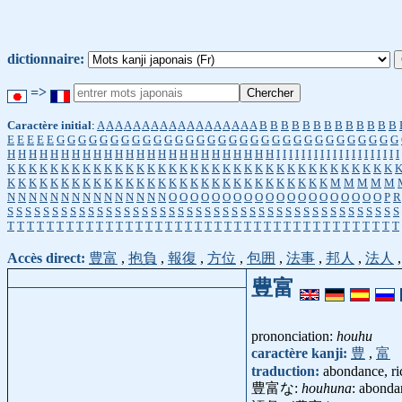
dictionnaire:
=>
Caractère initial
:
A
A
A
A
A
A
A
A
A
A
A
A
A
A
A
A
A
A
B
B
B
B
B
B
B
B
B
B
B
B
B
E
E
E
E
E
G
G
G
G
G
G
G
G
G
G
G
G
G
G
G
G
G
G
G
G
G
G
G
G
G
G
G
G
G
G
G
G
H
H
H
H
H
H
H
H
H
H
H
H
H
H
H
H
H
H
H
H
H
H
H
H
H
I
I
I
I
I
I
I
I
I
I
I
I
I
I
I
I
I
I
I
I
K
K
K
K
K
K
K
K
K
K
K
K
K
K
K
K
K
K
K
K
K
K
K
K
K
K
K
K
K
K
K
K
K
K
K
K
K
K
K
K
K
K
K
K
K
K
K
K
K
K
K
K
K
K
K
K
K
K
K
K
K
K
K
K
K
K
M
M
M
M
M
N
N
N
N
N
N
N
N
N
N
N
N
N
N
N
O
O
O
O
O
O
O
O
O
O
O
O
O
O
O
O
O
O
O
O
P
R
S
S
S
S
S
S
S
S
S
S
S
S
S
S
S
S
S
S
S
S
S
S
S
S
S
S
S
S
S
S
S
S
S
S
S
S
S
S
S
S
S
S
S
S
T
T
T
T
T
T
T
T
T
T
T
T
T
T
T
T
T
T
T
T
T
T
T
T
T
T
T
T
T
T
T
T
T
T
T
T
T
T
T
T
Accès direct:
豊富
,
抱負
,
報復
,
方位
,
包囲
,
法事
,
邦人
,
法人
豊富
prononciation:
houhu
caractère kanji:
豊
,
富
traduction:
abondance, ri
豊富な:
houhuna
: abondan