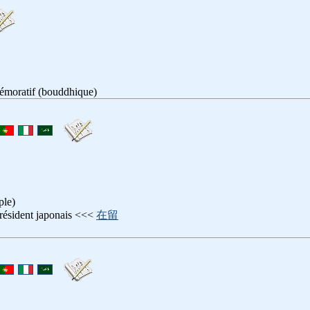
émoratif (bouddhique)
ple)
 résident japonais <<<
在留