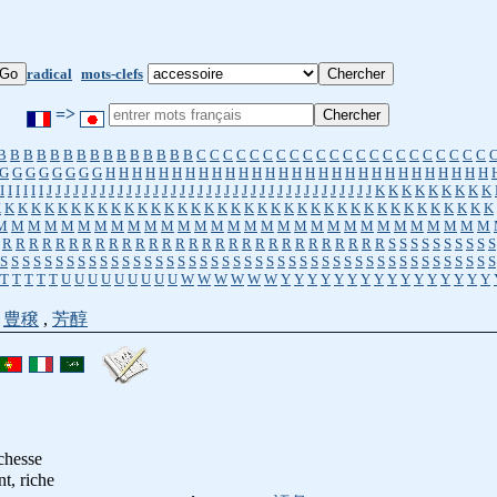
radical
mots-clefs
=>
B
B
B
B
B
B
B
B
B
B
B
B
B
B
B
C
C
C
C
C
C
C
C
C
C
C
C
C
C
C
C
C
C
C
C
C
C
G
G
G
G
G
G
G
G
H
H
H
H
H
H
H
H
H
H
H
H
H
H
H
H
H
H
H
H
H
H
H
H
H
H
H
H
H
I
I
I
I
I
I
J
J
J
J
J
J
J
J
J
J
J
J
J
J
J
J
J
J
J
J
J
J
J
J
J
J
J
J
J
J
J
J
J
J
J
J
J
K
K
K
K
K
K
K
K
K
K
K
K
K
K
K
K
K
K
K
K
K
K
K
K
K
K
K
K
K
K
K
K
K
K
K
K
K
K
K
K
K
K
K
K
K
K
K
M
M
M
M
M
M
M
M
M
M
M
M
M
M
M
M
M
M
M
M
M
M
M
M
M
M
M
M
M
M
R
R
R
R
R
R
R
R
R
R
R
R
R
R
R
R
R
R
R
R
R
R
R
R
R
R
R
R
R
S
S
S
S
S
S
S
S
S
S
S
S
S
S
S
S
S
S
S
S
S
S
S
S
S
S
S
S
S
S
S
S
S
S
S
S
S
S
S
S
S
S
S
S
S
S
S
S
S
S
S
S
S
S
S
T
T
T
T
T
U
U
U
U
U
U
U
U
U
W
W
W
W
W
W
Y
Y
Y
Y
Y
Y
Y
Y
Y
Y
Y
Y
Y
Y
Y
Y
,
豊穣
,
芳醇
chesse
t, riche