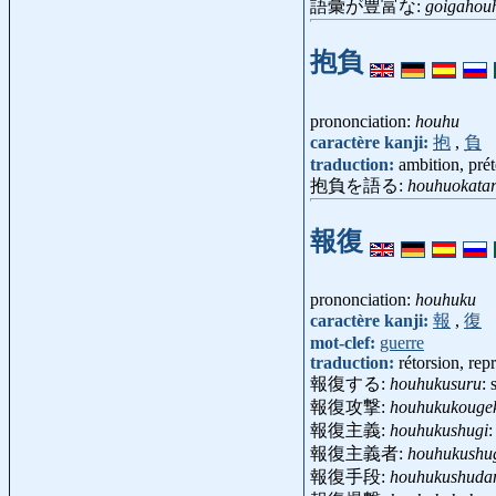
語彙が豊富な:
goigahou
抱負
prononciation:
houhu
caractère kanji:
抱
,
負
traduction:
ambition, prét
抱負を語る:
houhuokata
報復
prononciation:
houhuku
caractère kanji:
報
,
復
mot-clef:
guerre
traduction:
rétorsion, rep
報復する:
houhukusuru
: 
報復攻撃:
houhukukouge
報復主義:
houhukushugi
報復主義者:
houhukushu
報復手段:
houhukushuda