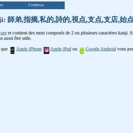
es
Contenus
 mots kanji: 師弟,指摘,私的,詩的,視点,支点,支店
ware
et contient des mots composés de 2 ou plusieurs caractères kanji. Si
t aussi être utile.
l que
Apple iPhone
Apple iPad
ou
Google Android
vous pou