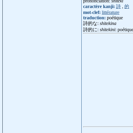
prononciation:
shiteki
caractère kanji:
詩
,
的
mot-clef:
littérature
traduction:
poétique
詩的な:
shitekina
詩的に:
shitekini
: poétiqu