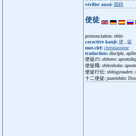
vérifier aussi:
国鉄
使徒
prononciation:
shito
caractère kanji:
使
,
徒
mot-clef:
christianisme
traduction:
disciple, apôt
使徒の:
shitono
: apostoli
使徒職:
shitoshoku
: apos
使徒行伝:
shitogyouden
:
十二使徒:
juunishito
: Do