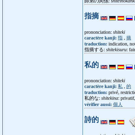
師弟の関係:
shiteinokank
指摘
prononciation:
shiteki
caractère kanji:
指
,
摘
traduction:
indication, no
指摘する:
shitekisuru
: fa
私的
prononciation:
shiteki
caractère kanji:
私
,
的
traduction:
privé, restrict
私的な:
shitekina
: privati
vérifier aussi:
個人
詩的