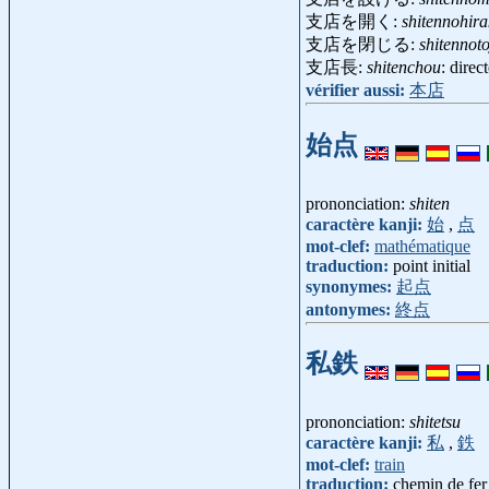
支店を開く:
shitennohir
支店を閉じる:
shitennoto
支店長:
shitenchou
: dire
vérifier aussi:
本店
始点
prononciation:
shiten
caractère kanji:
始
,
点
mot-clef:
mathématique
traduction:
point initial
synonymes:
起点
antonymes:
終点
私鉄
prononciation:
shitetsu
caractère kanji:
私
,
鉄
mot-clef:
train
traduction:
chemin de fer 