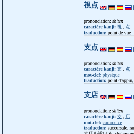
視点
prononciation:
shiten
caractère kanji:
視
,
点
traduction:
point de vue
支点
prononciation:
shiten
caractère kanji:
支
,
点
mot-clef:
physique
traduction:
point d'appui,
支店
prononciation:
shiten
caractère kanji:
支
,
店
mot-clef:
commerce
traduction:
succursale, ram
支店を設ける:
shitenno