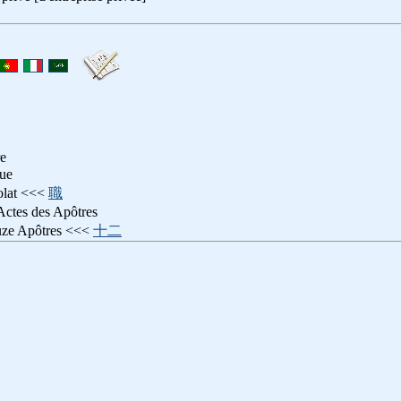
re
que
tolat <<<
職
 Actes des Apôtres
uze Apôtres <<<
十二