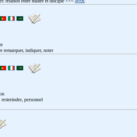
ei
: relation entre maître et disciple <<<
関係
te
ire remarquer, indiquer, noter
ion
f, restreindre, personnel