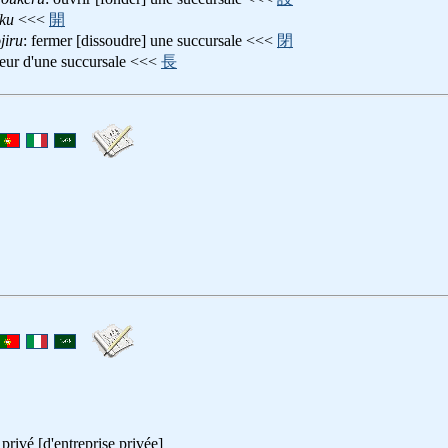
aku
<<<
開
jiru
: fermer [dissoudre] une succursale <<<
閉
cteur d'une succursale <<<
長
privé [d'entreprise privée]