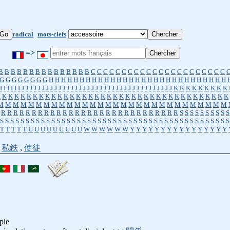
radical
mots-clefs
=>
B
B
B
B
B
B
B
B
B
B
B
B
B
B
B
C
C
C
C
C
C
C
C
C
C
C
C
C
C
C
C
C
C
C
C
C
C
G
G
G
G
G
G
G
G
H
H
H
H
H
H
H
H
H
H
H
H
H
H
H
H
H
H
H
H
H
H
H
H
H
H
H
H
H
I
I
I
I
I
I
J
J
J
J
J
J
J
J
J
J
J
J
J
J
J
J
J
J
J
J
J
J
J
J
J
J
J
J
J
J
J
J
J
J
J
J
J
K
K
K
K
K
K
K
K
K
K
K
K
K
K
K
K
K
K
K
K
K
K
K
K
K
K
K
K
K
K
K
K
K
K
K
K
K
K
K
K
K
K
K
K
K
K
K
M
M
M
M
M
M
M
M
M
M
M
M
M
M
M
M
M
M
M
M
M
M
M
M
M
M
M
M
M
M
R
R
R
R
R
R
R
R
R
R
R
R
R
R
R
R
R
R
R
R
R
R
R
R
R
R
R
R
R
S
S
S
S
S
S
S
S
S
S
S
S
S
S
S
S
S
S
S
S
S
S
S
S
S
S
S
S
S
S
S
S
S
S
S
S
S
S
S
S
S
S
S
S
S
S
S
S
S
S
S
S
S
S
S
T
T
T
T
T
U
U
U
U
U
U
U
U
U
W
W
W
W
W
W
Y
Y
Y
Y
Y
Y
Y
Y
Y
Y
Y
Y
Y
Y
Y
Y
,
私鉄
,
使徒
iple