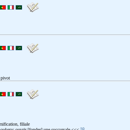
 pivot
ification, filiale
moukeru
: ouvrir [fonder] une succursale <<<
設