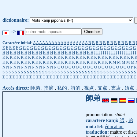
dictionnaire:
=>
Caractère initial
:
A
A
A
A
A
A
A
A
A
A
A
A
A
A
A
A
A
A
B
B
B
B
B
B
B
B
B
B
B
B
B
E
E
E
E
E
G
G
G
G
G
G
G
G
G
G
G
G
G
G
G
G
G
G
G
G
G
G
G
G
G
G
G
G
G
G
G
G
H
H
H
H
H
H
H
H
H
H
H
H
H
H
H
H
H
H
H
H
H
H
H
H
H
I
I
I
I
I
I
I
I
I
I
I
I
I
I
I
I
I
I
I
I
K
K
K
K
K
K
K
K
K
K
K
K
K
K
K
K
K
K
K
K
K
K
K
K
K
K
K
K
K
K
K
K
K
K
K
K
K
K
K
K
K
K
K
K
K
K
K
K
K
K
K
K
K
K
K
K
K
K
K
K
K
K
K
K
K
K
M
M
M
M
M
N
N
N
N
N
N
N
N
N
N
N
N
N
N
N
O
O
O
O
O
O
O
O
O
O
O
O
O
O
O
O
O
O
O
O
P
R
S
S
S
S
S
S
S
S
S
S
S
S
S
S
S
S
S
S
S
S
S
S
S
S
S
S
S
S
S
S
S
S
S
S
S
S
S
S
S
S
S
S
S
S
T
T
T
T
T
T
T
T
T
T
T
T
T
T
T
T
T
T
T
T
T
T
T
T
T
T
T
T
T
T
T
T
T
T
T
T
T
T
T
T
Accès direct:
師弟
,
指摘
,
私的
,
詩的
,
視点
,
支点
,
支店
,
始点
師弟
prononciation:
shitei
caractère kanji:
師
,
弟
mot-clef:
éducation
traduction:
maître et disc