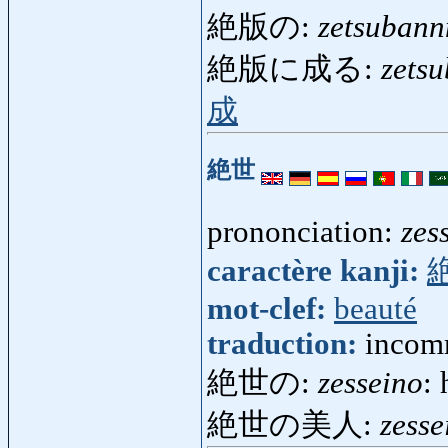
絶版の:
zetsuban
絶版に成る:
zets
成
絶世
prononciation:
zes
caractère kanji:
mot-clef:
beauté
traduction:
incomm
絶世の:
zesseino
: 
絶世の美人:
zesse