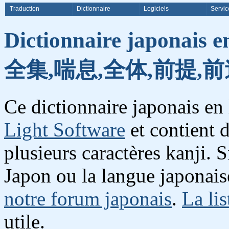
Traduction
Dictionnaire
Logiciels
Servic
Dictionnaire japonais e
全集,喘息,全体,前提,前
Ce dictionnaire japonais en
Light Software
et contient 
plusieurs caractères kanji. 
Japon ou la langue japonais
notre forum japonais
.
La lis
utile.