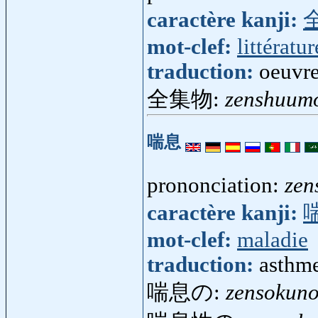
caractère kanji:
mot-clef:
littératur
traduction:
oeuvre
全集物:
zenshuum
喘息
prononciation:
zen
caractère kanji:
mot-clef:
maladie
traduction:
asthm
喘息の:
zensokun