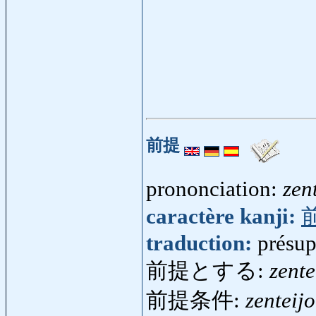
前提
prononciation:
zen
caractère kanji:
traduction:
présup
前提とする:
zente
前提条件:
zenteij