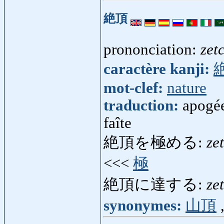
絶頂
prononciation:
zet
caractère kanji:
mot-clef:
nature
traduction:
apogée
faîte
絶頂を極める:
ze
<<<
極
絶頂に達する:
ze
synonymes:
山頂