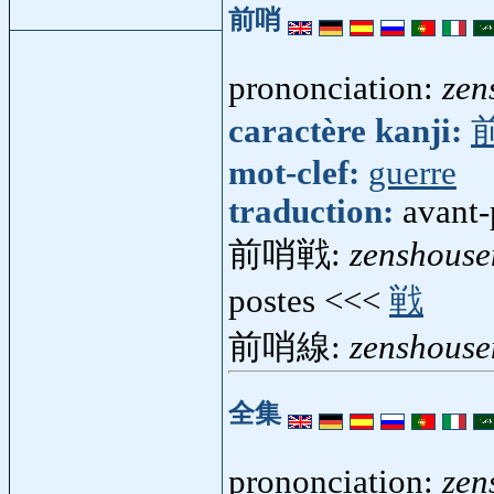
前哨
prononciation:
zen
caractère kanji:
mot-clef:
guerre
traduction:
avant-
前哨戦:
zenshouse
postes <<<
戦
前哨線:
zenshouse
全集
prononciation:
zen