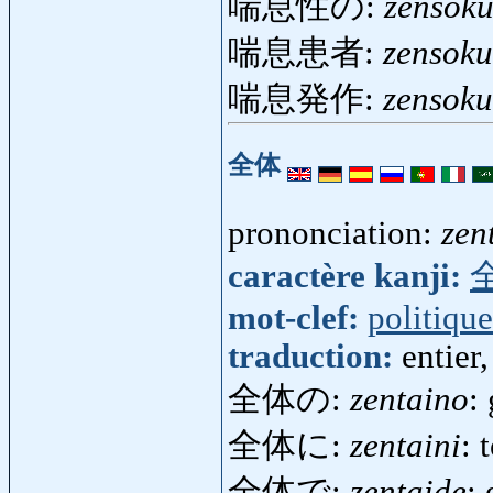
喘息性の:
zensoku
喘息患者:
zensoku
喘息発作:
zensok
全体
prononciation:
zen
caractère kanji:
mot-clef:
politique
traduction:
entier,
全体の:
zentaino
:
全体に:
zentaini
: 
全体で:
zentaide
: 