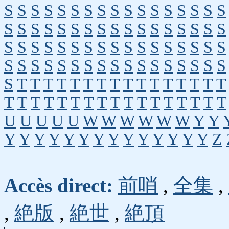
S
S
S
S
S
S
S
S
S
S
S
S
S
S
S
S
S
S
S
S
S
S
S
S
S
S
S
S
S
S
S
S
S
S
S
S
S
S
S
S
S
S
S
S
S
S
S
S
S
S
S
S
S
S
S
S
S
S
S
S
S
S
S
S
S
S
S
S
S
T
T
T
T
T
T
T
T
T
T
T
T
T
T
T
T
T
T
T
T
T
T
T
T
T
T
T
T
T
T
T
T
T
U
U
U
U
U
W
W
W
W
W
W
Y
Y
Y
Y
Y
Y
Y
Y
Y
Y
Y
Y
Y
Y
Y
Y
Z
Accès direct:
前哨
,
全集
,
,
絶版
,
絶世
,
絶頂