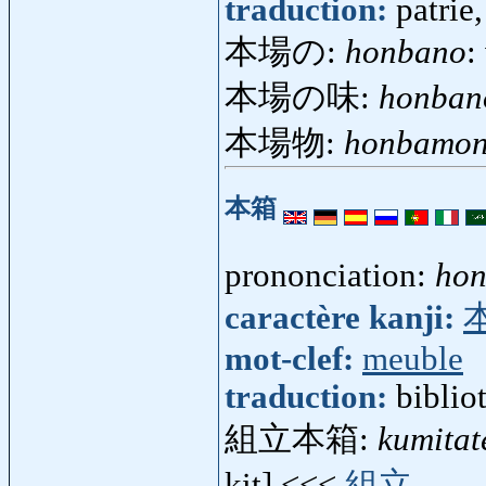
traduction:
patrie
本場の:
honbano
:
本場の味:
honban
本場物:
honbamo
本箱
prononciation:
ho
caractère kanji:
mot-clef:
meuble
traduction:
biblio
組立本箱:
kumita
kit] <<<
組立