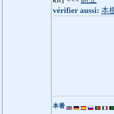
vérifier aussi:
本
本番