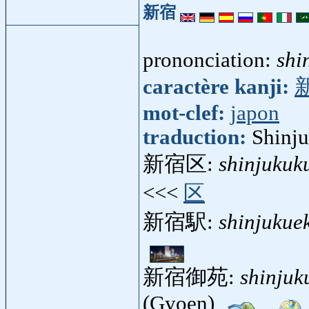
新宿
prononciation:
shi
caractère kanji:
mot-clef:
japon
traduction:
Shinju
新宿区:
shinjukuk
<<<
区
新宿駅:
shinjukue
新宿御苑:
shinjuk
(Gyoen)