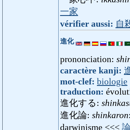
一家
vérifier aussi:
自
進化
prononciation:
shi
caractère kanji:
mot-clef:
biologie
traduction:
évolut
進化する:
shinkas
進化論:
shinkaron
darwinisme <<<