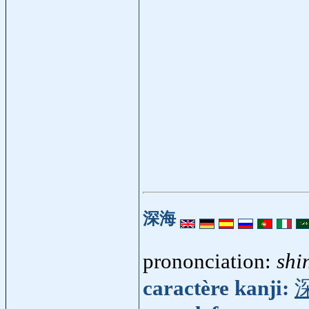
深海
prononciation:
shi
caractère kanji: