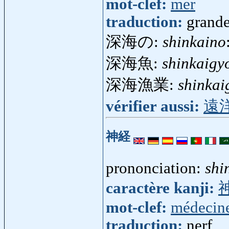
mot-clef:
mer
traduction:
grande
深海の:
shinkaino
深海魚:
shinkaigy
深海漁業:
shinkai
vérifier aussi:
遠
神経
prononciation:
shi
caractère kanji:
mot-clef:
médecin
traduction:
nerf