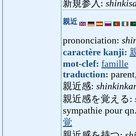
新規参入:
shinkis
親近
prononciation:
shi
caractère kanji:
mot-clef:
famille
traduction:
parent
親近感:
shinkinka
親近感を覚える:
sympathie pour qn.
覚
親近感を持つ:
sh