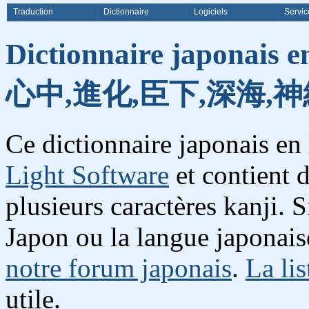
Traduction
Dictionnaire
Logiciels
Servic
Dictionnaire japonais e
心中,進化,臣下,深海,神
Ce dictionnaire japonais en
Light Software
et contient 
plusieurs caractères kanji. 
Japon ou la langue japonais
notre forum japonais
.
La lis
utile.