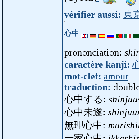
vérifier aussi:
東
心中
prononciation:
shi
caractère kanji:
mot-clef:
amour
traduction:
double
心中する:
shinjuu
心中未遂:
shinjuu
無理心中:
murishi
一家心中:
ikkashi