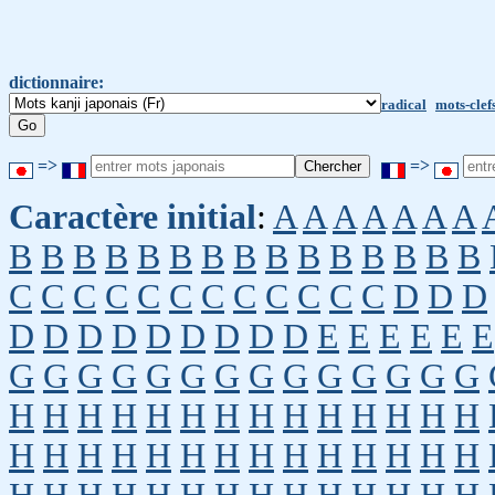
dictionnaire:
radical
mots-clef
=>
=>
Caractère initial
:
A
A
A
A
A
A
A
B
B
B
B
B
B
B
B
B
B
B
B
B
B
B
C
C
C
C
C
C
C
C
C
C
C
C
D
D
D
D
D
D
D
D
D
D
D
D
E
E
E
E
E
E
G
G
G
G
G
G
G
G
G
G
G
G
G
G
H
H
H
H
H
H
H
H
H
H
H
H
H
H
H
H
H
H
H
H
H
H
H
H
H
H
H
H