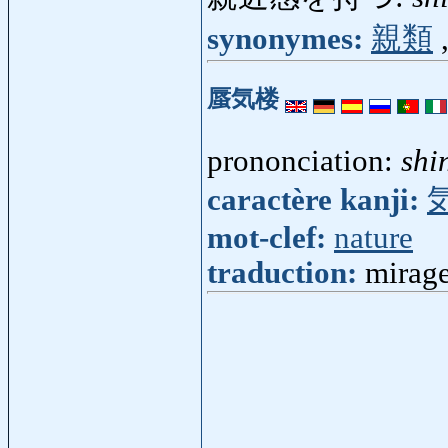
synonymes:
親類
蜃気楼
prononciation:
shi
caractère kanji:
mot-clef:
nature
traduction:
mirag