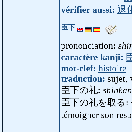
vérifier aussi:
退
臣下
prononciation:
shi
caractère kanji:
mot-clef:
histoire
traduction:
sujet, 
臣下の礼:
shinkan
臣下の礼を取る:
témoigner son res