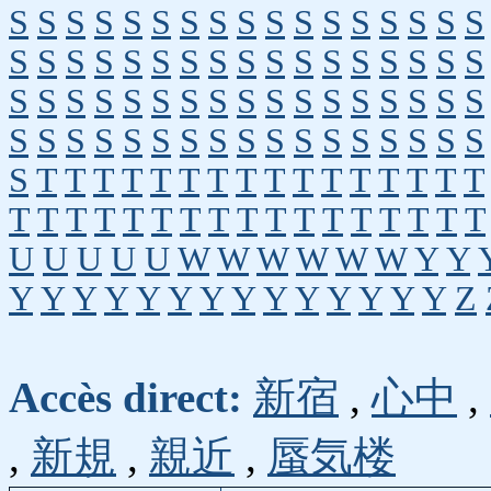
S
S
S
S
S
S
S
S
S
S
S
S
S
S
S
S
S
S
S
S
S
S
S
S
S
S
S
S
S
S
S
S
S
S
S
S
S
S
S
S
S
S
S
S
S
S
S
S
S
S
S
S
S
S
S
S
S
S
S
S
S
S
S
S
S
S
S
S
S
T
T
T
T
T
T
T
T
T
T
T
T
T
T
T
T
T
T
T
T
T
T
T
T
T
T
T
T
T
T
T
T
T
U
U
U
U
U
W
W
W
W
W
W
Y
Y
Y
Y
Y
Y
Y
Y
Y
Y
Y
Y
Y
Y
Y
Y
Z
Accès direct:
新宿
,
心中
,
,
新規
,
親近
,
蜃気楼