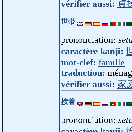
vérifier aussi:
貞
世帯
prononciation:
set
caractère kanji:
mot-clef:
famille
traduction:
ménage
vérifier aussi:
家
接着
prononciation:
set
caractère kanji: