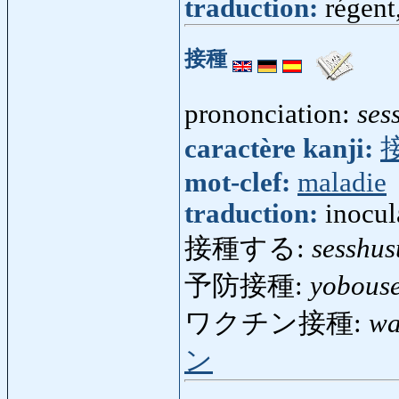
traduction:
régent
接種
prononciation:
ses
caractère kanji:
mot-clef:
maladie
traduction:
inocul
接種する:
sesshus
予防接種:
yobous
ワクチン接種:
wa
ン