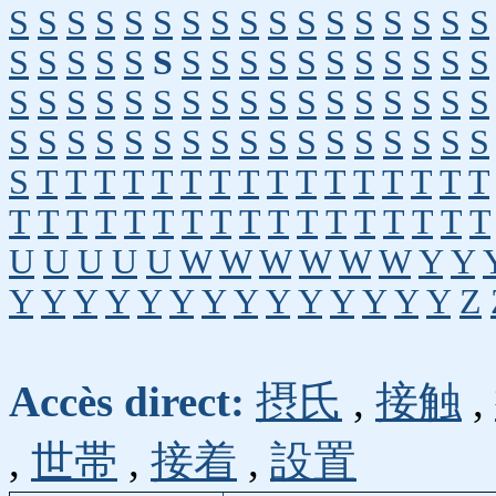
S
S
S
S
S
S
S
S
S
S
S
S
S
S
S
S
S
S
S
S
S
S
S
S
S
S
S
S
S
S
S
S
S
S
S
S
S
S
S
S
S
S
S
S
S
S
S
S
S
S
S
S
S
S
S
S
S
S
S
S
S
S
S
S
S
S
S
S
S
T
T
T
T
T
T
T
T
T
T
T
T
T
T
T
T
T
T
T
T
T
T
T
T
T
T
T
T
T
T
T
T
T
U
U
U
U
U
W
W
W
W
W
W
Y
Y
Y
Y
Y
Y
Y
Y
Y
Y
Y
Y
Y
Y
Y
Y
Z
Accès direct:
摂氏
,
接触
,
,
世帯
,
接着
,
設置