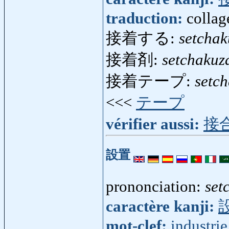
traduction:
collag
接着する:
setchak
接着剤:
setchakuz
接着テープ:
setc
<<<
テープ
vérifier aussi:
接
設置
prononciation:
set
caractère kanji:
mot-clef:
industrie