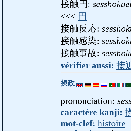
接触円:
sesshokue
<<<
円
接触反応:
sessho
接触感染:
sesshok
接触事故:
sesshok
vérifier aussi:
接
摂政
prononciation:
ses
caractère kanji:
mot-clef:
histoire