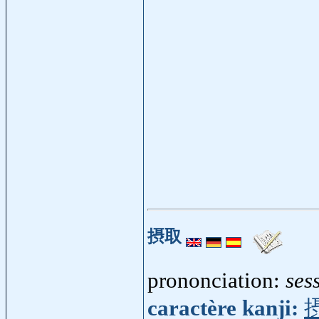
摂取
prononciation:
ses
caractère kanji: