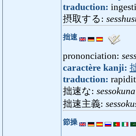
traduction:
ingest
摂取する:
sesshus
拙速
prononciation:
ses
caractère kanji:
traduction:
rapidi
拙速な:
sessokuna
拙速主義:
sessoku
節操