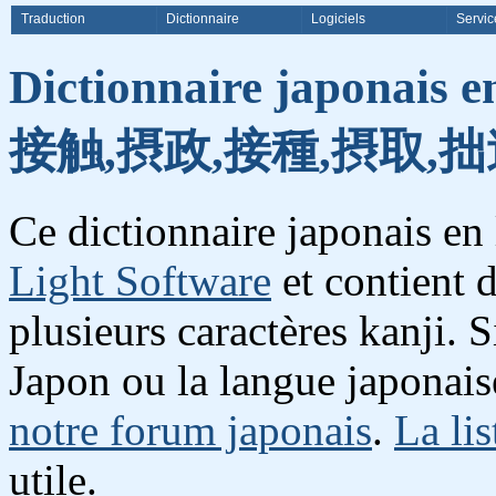
Traduction
Dictionnaire
Logiciels
Servic
Dictionnaire japonais e
接触,摂政,接種,摂取,拙
Ce dictionnaire japonais en
Light Software
et contient 
plusieurs caractères kanji. 
Japon ou la langue japonais
notre forum japonais
.
La lis
utile.