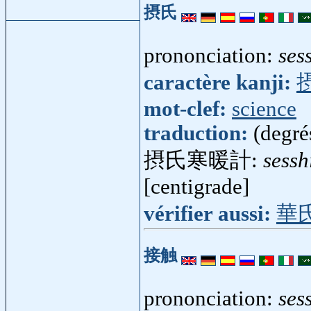
摂氏
prononciation:
ses
caractère kanji:
mot-clef:
science
traduction:
(degré
摂氏寒暖計:
sessh
[centigrade]
vérifier aussi:
華
接触
prononciation:
ses