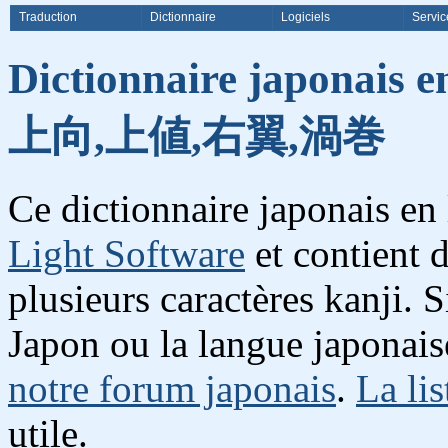
Traduction
Dictionnaire
Logiciels
Servic
Dictionnaire japonais e
上向,上値,右翼,渦巻
Ce dictionnaire japonais en
Light Software
et contient 
plusieurs caractères kanji. 
Japon ou la langue japonais
notre forum japonais
.
La lis
utile.