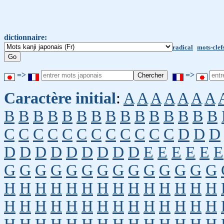
dictionnaire:
radical
mots-clef
=>
=>
Caractère initial
:
A
A
A
A
A
A
A
B
B
B
B
B
B
B
B
B
B
B
B
B
B
B
C
C
C
C
C
C
C
C
C
C
C
C
D
D
D
D
D
D
D
D
D
D
D
D
E
E
E
E
E
E
G
G
G
G
G
G
G
G
G
G
G
G
G
G
H
H
H
H
H
H
H
H
H
H
H
H
H
H
H
H
H
H
H
H
H
H
H
H
H
H
H
H