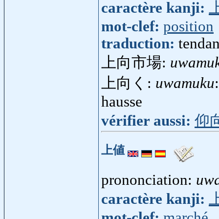
caractère kanji:
mot-clef:
position
traduction:
tendan
上向市場:
uwamuk
上向く:
uwamuku
hausse
vérifier aussi:
仰
上値
prononciation:
uw
caractère kanji:
mot-clef:
marché