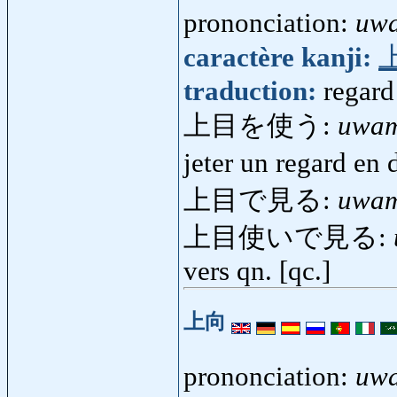
prononciation:
uw
caractère kanji:
traduction:
regard
上目を使う:
uwam
jeter un regard en
上目で見る:
uwam
上目使いで見る:
vers qn. [qc.]
上向
prononciation:
uw