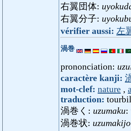
右翼団体:
uyokud
右翼分子:
uyokub
vérifier aussi:
左
渦巻
prononciation:
uzu
caractère kanji:
mot-clef:
nature
,
a
traduction:
tourbi
渦巻く:
uzumaku
:
渦巻状:
uzumakij