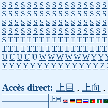
S
S
S
S
S
S
S
S
S
S
S
S
S
S
S
S
S
S
S
S
S
S
S
S
S
S
S
S
S
S
S
S
S
S
S
S
S
S
S
S
S
S
S
S
S
S
S
S
S
S
S
S
S
S
S
S
S
S
S
S
S
S
S
S
S
S
S
S
S
T
T
T
T
T
T
T
T
T
T
T
T
T
T
T
T
T
T
T
T
T
T
T
T
T
T
T
T
T
T
T
T
T
U
U
U
U
U
W
W
W
W
W
W
Y
Y
Y
Y
Y
Y
Y
Y
Y
Y
Y
Y
Y
Y
Y
Y
Z
Accès direct:
上目
,
上向
,
上目