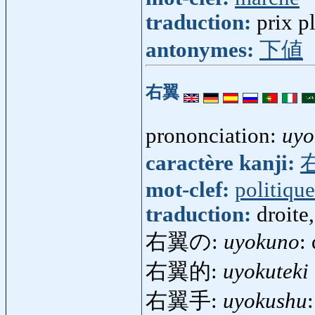
traduction:
prix p
antonymes:
下値
右翼
prononciation:
uyo
caractère kanji:
mot-clef:
politique
traduction:
droite,
右翼の:
uyokuno
: 
右翼的:
uyokuteki
右翼手:
uyokushu