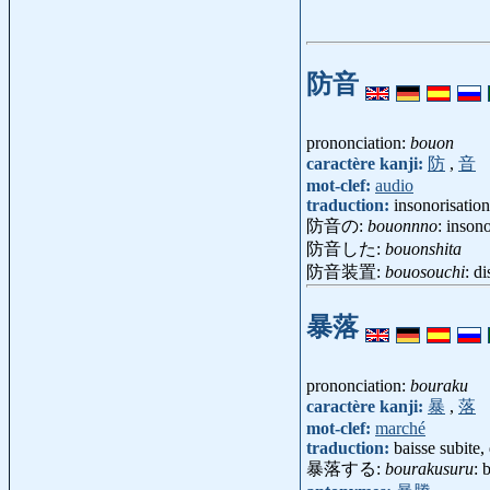
防音
prononciation:
bouon
caractère kanji:
防
,
音
mot-clef:
audio
traduction:
insonorisation
防音の:
bouonnno
: inson
防音した:
bouonshita
防音装置:
bouosouchi
: d
暴落
prononciation:
bouraku
caractère kanji:
暴
,
落
mot-clef:
marché
traduction:
baisse subite,
暴落する:
bourakusuru
: 