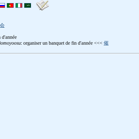
会
n d'année
iomoyoosu
: organiser un banquet de fin d'année <<<
催