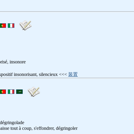
orisé, insonore
ispositif insonorisant, silencieux <<<
装置
 dégringolade
baisse tout à coup, s'effondrer, dégringoler