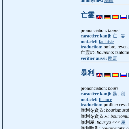
antonymes:
暴騰
亡霊
prononciation:
bourei
caractère kanji:
亡
,
霊
mot-clef:
fantaisie
traduction:
ombre, revena
亡霊の:
boureino
: fantom
vérifier aussi:
幽霊
暴利
prononciation:
bouri
caractère kanji:
暴
,
利
mot-clef:
finance
traduction:
profit excessi
暴利を貪る:
bouriomusa
暴利を貪る人:
bouriomu
暴利屋:
bouriya
<<<
屋
暴利取引:
bouritorihiki
: 