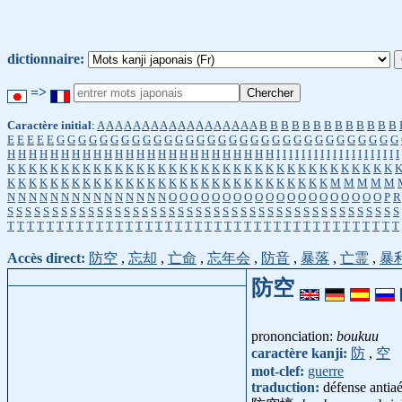
dictionnaire:
=>
Caractère initial
:
A
A
A
A
A
A
A
A
A
A
A
A
A
A
A
A
A
A
B
B
B
B
B
B
B
B
B
B
B
B
B
E
E
E
E
E
G
G
G
G
G
G
G
G
G
G
G
G
G
G
G
G
G
G
G
G
G
G
G
G
G
G
G
G
G
G
G
G
H
H
H
H
H
H
H
H
H
H
H
H
H
H
H
H
H
H
H
H
H
H
H
H
H
I
I
I
I
I
I
I
I
I
I
I
I
I
I
I
I
I
I
I
I
K
K
K
K
K
K
K
K
K
K
K
K
K
K
K
K
K
K
K
K
K
K
K
K
K
K
K
K
K
K
K
K
K
K
K
K
K
K
K
K
K
K
K
K
K
K
K
K
K
K
K
K
K
K
K
K
K
K
K
K
K
K
K
K
K
K
M
M
M
M
M
N
N
N
N
N
N
N
N
N
N
N
N
N
N
N
O
O
O
O
O
O
O
O
O
O
O
O
O
O
O
O
O
O
O
O
P
R
S
S
S
S
S
S
S
S
S
S
S
S
S
S
S
S
S
S
S
S
S
S
S
S
S
S
S
S
S
S
S
S
S
S
S
S
S
S
S
S
S
S
S
S
T
T
T
T
T
T
T
T
T
T
T
T
T
T
T
T
T
T
T
T
T
T
T
T
T
T
T
T
T
T
T
T
T
T
T
T
T
T
T
T
Accès direct:
防空
,
忘却
,
亡命
,
忘年会
,
防音
,
暴落
,
亡霊
,
暴
防空
prononciation:
boukuu
caractère kanji:
防
,
空
mot-clef:
guerre
traduction:
défense antia