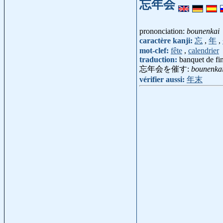
忘年会
prononciation:
bounenkai
caractère kanji:
忘
,
年
,
mot-clef:
fête
,
calendrier
traduction:
banquet de fi
忘年会を催す:
bounenka
vérifier aussi:
年末