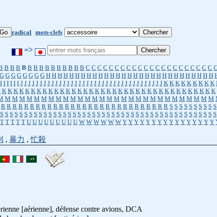
radical
mots-clefs
=>
B
B
B
B
B
B
B
B
B
B
B
B
B
B
B
C
C
C
C
C
C
C
C
C
C
C
C
C
C
C
C
C
C
C
C
C
C
G
G
G
G
G
G
G
G
H
H
H
H
H
H
H
H
H
H
H
H
H
H
H
H
H
H
H
H
H
H
H
H
H
H
H
H
H
I
I
I
I
I
I
J
J
J
J
J
J
J
J
J
J
J
J
J
J
J
J
J
J
J
J
J
J
J
J
J
J
J
J
J
J
J
J
J
J
J
J
J
K
K
K
K
K
K
K
K
K
K
K
K
K
K
K
K
K
K
K
K
K
K
K
K
K
K
K
K
K
K
K
K
K
K
K
K
K
K
K
K
K
K
K
K
K
K
K
M
M
M
M
M
M
M
M
M
M
M
M
M
M
M
M
M
M
M
M
M
M
M
M
M
M
M
M
M
M
R
R
R
R
R
R
R
R
R
R
R
R
R
R
R
R
R
R
R
R
R
R
R
R
R
R
R
R
R
S
S
S
S
S
S
S
S
S
S
S
S
S
S
S
S
S
S
S
S
S
S
S
S
S
S
S
S
S
S
S
S
S
S
S
S
S
S
S
S
S
S
S
S
S
S
S
S
S
S
S
S
S
S
S
T
T
T
T
T
U
U
U
U
U
U
U
U
U
W
W
W
W
W
W
Y
Y
Y
Y
Y
Y
Y
Y
Y
Y
Y
Y
Y
Y
Y
Y
利
,
暴力
,
忙殺
érienne [aérienne], défense contre avions, DCA