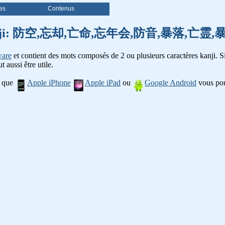
es
Contenus
e mots kanji: 防空,忘却,亡命,忘年会,防音,暴落,
ware
et contient des mots composés de 2 ou plusieurs caractères kanji. Si
t aussi être utile.
l que
Apple iPhone
Apple iPad
ou
Google Android
vous pou