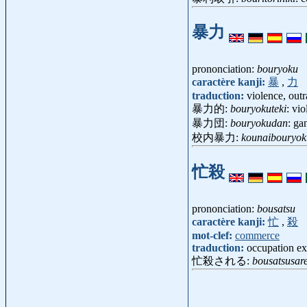
暴力
prononciation:
bouryoku
caractère kanji:
暴
,
力
traduction:
violence, out
暴力的:
bouryokuteki
: vi
暴力団:
bouryokudan
: ga
校内暴力:
kounaibouryok
忙殺
prononciation:
bousatsu
caractère kanji:
忙
,
殺
mot-clef:
commerce
traduction:
occupation ex
忙殺される:
bousatsusar