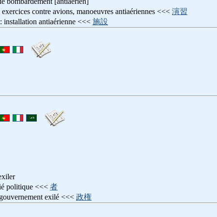
 de bombardement [antiaérien]
: exercices contre avions, manoeuvres antiaériennes <<<
演習
: installation antiaérienne <<<
施設
exiler
gié politique <<<
者
 gouvernement exilé <<<
政権