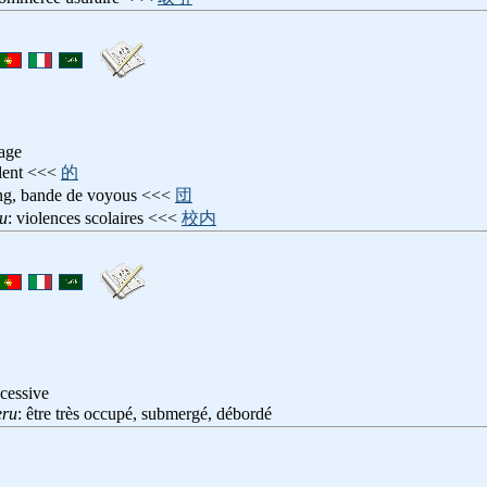
rage
olent <<<
的
ng, bande de voyous <<<
団
u
: violences scolaires <<<
校内
cessive
eru
: être très occupé, submergé, débordé