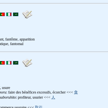
nt, fantôme, apparition
atique, fantomal
f, usure
boru
: faire des bénéfices excessifs, écorcher <<<
貪
saboruhito
: profiteur, usurier <<<
人
commerce usuraire <<<
取引