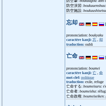
防空壕:
boukuugou
: abri
防空演習:
boukuuenshuu
防空施設:
boukuushisetsu
忘却
prononciation:
boukyaku
caractère kanji:
忘
,
却
traduction:
oubli
亡命
prononciation:
boumei
caractère kanji:
亡
,
命
mot-clef:
politique
traduction:
exile, refuge
亡命する:
boumeisuru
: s'
亡命者:
boumeisha
: réfu
亡命政権:
boumeiseiken
: