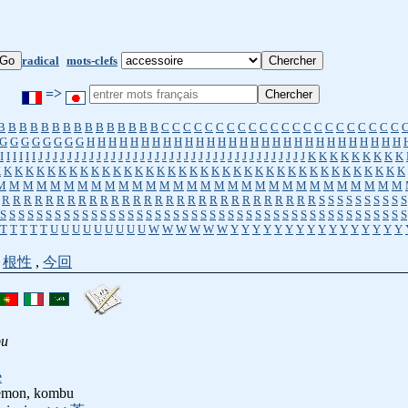
radical
mots-clefs
=>
B
B
B
B
B
B
B
B
B
B
B
B
B
B
B
C
C
C
C
C
C
C
C
C
C
C
C
C
C
C
C
C
C
C
C
C
C
G
G
G
G
G
G
G
G
H
H
H
H
H
H
H
H
H
H
H
H
H
H
H
H
H
H
H
H
H
H
H
H
H
H
H
H
H
I
I
I
I
I
I
J
J
J
J
J
J
J
J
J
J
J
J
J
J
J
J
J
J
J
J
J
J
J
J
J
J
J
J
J
J
J
J
J
J
J
J
J
K
K
K
K
K
K
K
K
K
K
K
K
K
K
K
K
K
K
K
K
K
K
K
K
K
K
K
K
K
K
K
K
K
K
K
K
K
K
K
K
K
K
K
K
K
K
K
M
M
M
M
M
M
M
M
M
M
M
M
M
M
M
M
M
M
M
M
M
M
M
M
M
M
M
M
M
M
R
R
R
R
R
R
R
R
R
R
R
R
R
R
R
R
R
R
R
R
R
R
R
R
R
R
R
R
R
S
S
S
S
S
S
S
S
S
S
S
S
S
S
S
S
S
S
S
S
S
S
S
S
S
S
S
S
S
S
S
S
S
S
S
S
S
S
S
S
S
S
S
S
S
S
S
S
S
S
S
S
S
S
S
T
T
T
T
T
U
U
U
U
U
U
U
U
U
W
W
W
W
W
W
Y
Y
Y
Y
Y
Y
Y
Y
Y
Y
Y
Y
Y
Y
Y
Y
,
根性
,
今回
bu
e
oémon, kombu