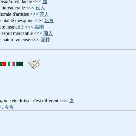
usatta
: vil, lâche <<<
腐
: bureaucratie <<<
役人
morale d'artistes <<<
芸人
mentalité mesquine <<<
乞食
ou
: insularité <<<
島国
: esprit mercantile <<<
商人
: nature voleuse <<<
泥棒
igau
: cette fois-ci c'est différent <<<
違
回
,
今度