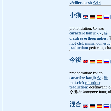
vérifier aussi:
今回
小猫
prononciation:
koneko
caractère kanji:
小
,
猫
d'autres orthographes:
mot-clef:
animal domestiq
traduction:
petit chat, ch
今後
prononciation:
kongo
caractère kanji:
今
,
後
mot-clef:
calendrier
traduction:
dorénavant, d
今後の:
kongono
: futur, u
混合