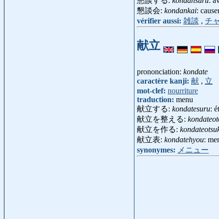
懇談する:
kondansuru
: a
懇談会:
kondankai
: cause
vérifier aussi:
雑談
,
チ
献立
prononciation:
kondate
caractère kanji:
献
,
立
mot-clef:
nourriture
traduction:
menu
献立する:
kondatesuru
: é
献立を整える:
kondateot
献立を作る:
kondateotsu
献立表:
kondatehyou
: me
synonymes:
メニュー