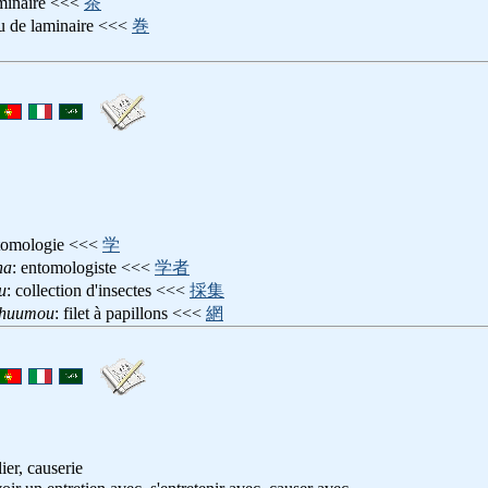
aminaire <<<
茶
au de laminaire <<<
巻
ntomologie <<<
学
ha
: entomologiste <<<
学者
u
: collection d'insectes <<<
採集
shuumou
: filet à papillons <<<
網
ier, causerie