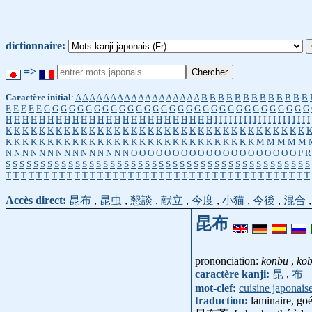
dictionnaire:
=>
Caractère initial
:
A
A
A
A
A
A
A
A
A
A
A
A
A
A
A
A
A
A
B
B
B
B
B
B
B
B
B
B
B
B
B
E
E
E
E
E
G
G
G
G
G
G
G
G
G
G
G
G
G
G
G
G
G
G
G
G
G
G
G
G
G
G
G
G
G
G
G
G
H
H
H
H
H
H
H
H
H
H
H
H
H
H
H
H
H
H
H
H
H
H
H
H
H
I
I
I
I
I
I
I
I
I
I
I
I
I
I
I
I
I
I
I
I
K
K
K
K
K
K
K
K
K
K
K
K
K
K
K
K
K
K
K
K
K
K
K
K
K
K
K
K
K
K
K
K
K
K
K
K
K
K
K
K
K
K
K
K
K
K
K
K
K
K
K
K
K
K
K
K
K
K
K
K
K
K
K
K
K
K
M
M
M
M
M
N
N
N
N
N
N
N
N
N
N
N
N
N
N
N
O
O
O
O
O
O
O
O
O
O
O
O
O
O
O
O
O
O
O
O
P
R
S
S
S
S
S
S
S
S
S
S
S
S
S
S
S
S
S
S
S
S
S
S
S
S
S
S
S
S
S
S
S
S
S
S
S
S
S
S
S
S
S
S
S
S
T
T
T
T
T
T
T
T
T
T
T
T
T
T
T
T
T
T
T
T
T
T
T
T
T
T
T
T
T
T
T
T
T
T
T
T
T
T
T
T
Accès direct:
昆布
,
昆虫
,
懇談
,
献立
,
今度
,
小猫
,
今後
,
混合
昆布
prononciation:
konbu
,
ko
caractère kanji:
昆
,
布
mot-clef:
cuisine japonais
traduction:
laminaire, g