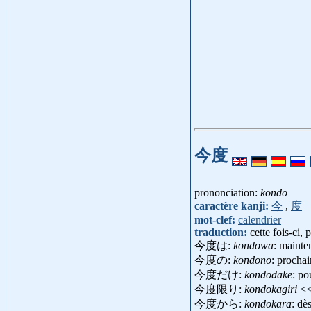
今度
prononciation:
kondo
caractère kanji:
今
,
度
mot-clef:
calendrier
traduction:
cette fois-ci,
今度は:
kondowa
: mainte
今度の:
kondono
: prochai
今度だけ:
kondodake
: po
今度限り:
kondokagiri
<
今度から:
kondokara
: dè