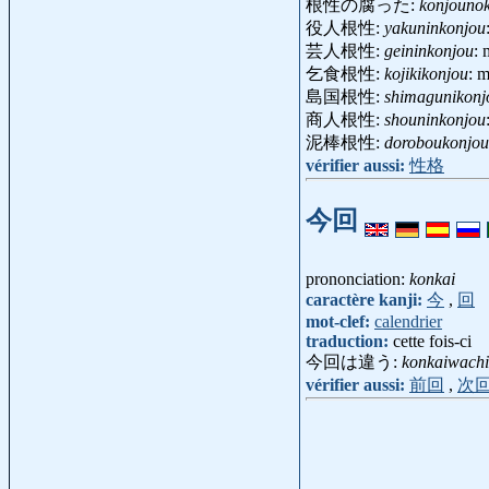
根性の腐った:
konjounok
役人根性:
yakuninkonjou
芸人根性:
geininkonjou
: 
乞食根性:
kojikikonjou
: 
島国根性:
shimagunikonj
商人根性:
shouninkonjou
泥棒根性:
doroboukonjou
vérifier aussi:
性格
今回
prononciation:
konkai
caractère kanji:
今
,
回
mot-clef:
calendrier
traduction:
cette fois-ci
今回は違う:
konkaiwach
vérifier aussi:
前回
,
次