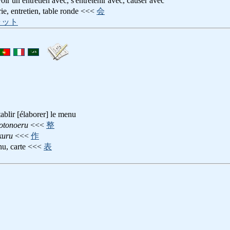
voir un entretien avec, s'entretenir avec, causer avec
rie, entretien, table ronde <<<
会
ャット
tablir [élaborer] le menu
otonoeru
<<<
整
kuru
<<<
作
nu, carte <<<
表