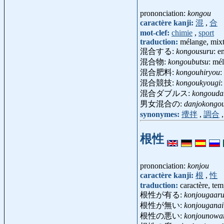
prononciation:
kongou
caractère kanji:
混
,
合
mot-clef:
chimie
,
sport
traduction:
mélange, mixt
混合する:
kongousuru
: e
混合物:
kongoubutsu
: mé
混合肥料:
kongouhiryou
:
混合競技:
kongoukyougi
:
混合ダブルス:
kongouda
男女混合の:
danjokongo
synonymes:
攪拌
,
調合
根性
prononciation:
konjou
caractère kanji:
根
,
性
traduction:
caractère, tem
根性が有る:
konjougaar
根性が無い:
konjouganai
根性の悪い:
konjounowa