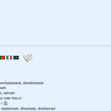
 prochainement, dernièrement
nant
n, suivant
ur cette fois-ci
<<
限
s maintenant, désormais, dorénavant