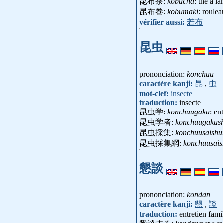
昆布茶:
kobucha
: thé à l
昆布巻:
kobumaki
: roule
vérifier aussi:
若布
昆虫
prononciation:
konchuu
caractère kanji:
昆
,
虫
mot-clef:
insecte
traduction:
insecte
昆虫学:
konchuugaku
: e
昆虫学者:
konchuugakus
昆虫採集:
konchuusaishu
昆虫採集網:
konchuusai
懇談
prononciation:
kondan
caractère kanji:
懇
,
談
traduction:
entretien famil