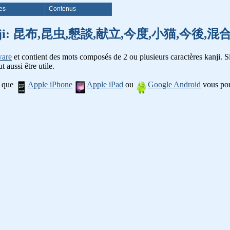
es
Contenus
 mots kanji: 昆布,昆虫,懇談,献立,今度,小猫,今後
ware
et contient des mots composés de 2 ou plusieurs caractères kanji. Si
t aussi être utile.
l que
Apple iPhone
Apple iPad
ou
Google Android
vous pou