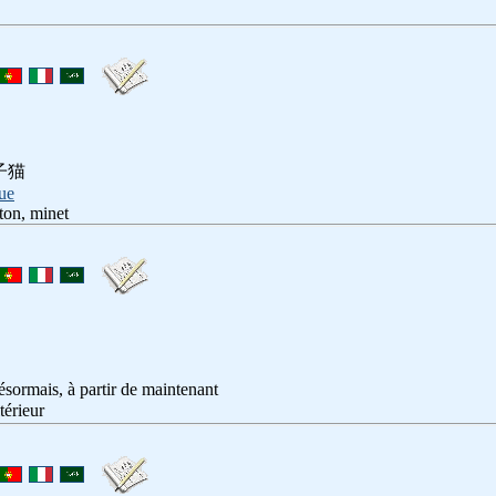
子猫
ue
aton, minet
ésormais, à partir de maintenant
ltérieur