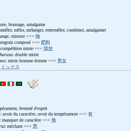
ure, brassage, amalgame
mmêler, mêler, mélanger, entremêler, combiner, amalgamer
lange, mixture <<<
物
 engrais composé <<<
肥料
 compétition mixte <<<
競技
burusu
: double mixte
uno
: mixte homme-femme <<<
男女
,
ミックス
pérament, fermeté d'esprit
u
: avoir du caractère, avoir du tempérament <<<
有
: manquer de caractère <<<
無
rui
: méchant <<<
悪