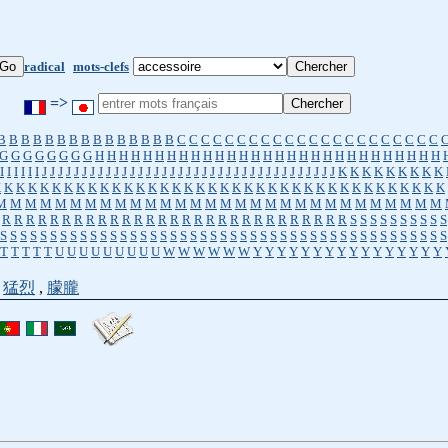
radical
mots-clefs
=>
B
B
B
B
B
B
B
B
B
B
B
B
B
B
B
C
C
C
C
C
C
C
C
C
C
C
C
C
C
C
C
C
C
C
C
C
C
G
G
G
G
G
G
G
G
H
H
H
H
H
H
H
H
H
H
H
H
H
H
H
H
H
H
H
H
H
H
H
H
H
H
H
H
H
I
I
I
I
I
I
J
J
J
J
J
J
J
J
J
J
J
J
J
J
J
J
J
J
J
J
J
J
J
J
J
J
J
J
J
J
J
J
J
J
J
J
J
K
K
K
K
K
K
K
K
K
K
K
K
K
K
K
K
K
K
K
K
K
K
K
K
K
K
K
K
K
K
K
K
K
K
K
K
K
K
K
K
K
K
K
K
K
K
K
M
M
M
M
M
M
M
M
M
M
M
M
M
M
M
M
M
M
M
M
M
M
M
M
M
M
M
M
M
M
R
R
R
R
R
R
R
R
R
R
R
R
R
R
R
R
R
R
R
R
R
R
R
R
R
R
R
R
R
S
S
S
S
S
S
S
S
S
S
S
S
S
S
S
S
S
S
S
S
S
S
S
S
S
S
S
S
S
S
S
S
S
S
S
S
S
S
S
S
S
S
S
S
S
S
S
S
S
S
S
S
S
S
S
T
T
T
T
T
U
U
U
U
U
U
U
U
U
W
W
W
W
W
W
Y
Y
Y
Y
Y
Y
Y
Y
Y
Y
Y
Y
Y
Y
Y
Y
,
猛烈
,
朦朧