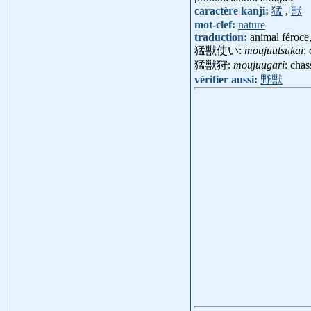
caractère kanji:
猛
,
獣
mot-clef:
nature
traduction:
animal féroce
猛獣使い:
moujuutsukai
:
猛獣狩:
moujuugari
: cha
vérifier aussi:
野獣