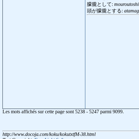
朦朧として:
mouroutoshi
頭が朦朧とする:
atamag
Les mots affichés sur cette page sont 5238 - 5247 parmi 9099.
http://www.docoja.com/koku/kokutxtfM-38.html