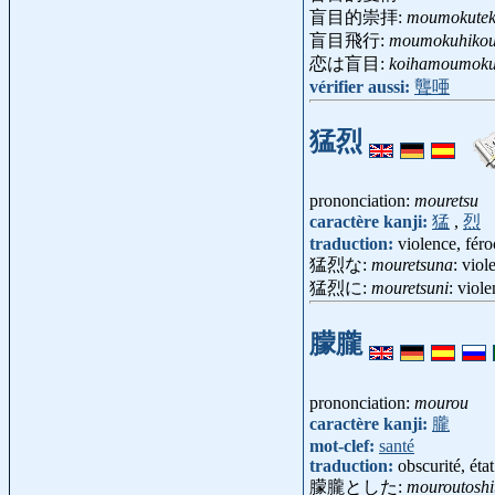
盲目的崇拝:
moumokutek
盲目飛行:
moumokuhiko
恋は盲目:
koihamoumok
vérifier aussi:
聾唖
猛烈
prononciation:
mouretsu
caractère kanji:
猛
,
烈
traduction:
violence, féro
猛烈な:
mouretsuna
: viol
猛烈に:
mouretsuni
: viol
朦朧
prononciation:
mourou
caractère kanji:
朧
mot-clef:
santé
traduction:
obscurité, éta
朦朧とした:
mouroutoshi