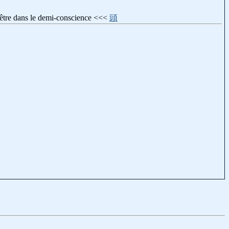
é, être dans le demi-conscience <<<
頭