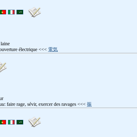
 laine
couverture électrique <<<
電気
ur
uu
: faire rage, sévir, exercer des ravages <<<
振