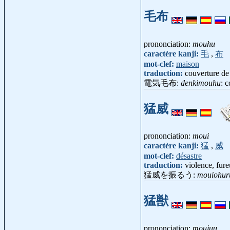
毛布
prononciation:
mouhu
caractère kanji:
毛
,
布
mot-clef:
maison
traduction:
couverture de
電気毛布:
denkimouhu
: 
猛威
prononciation:
moui
caractère kanji:
猛
,
威
mot-clef:
désastre
traduction:
violence, fure
猛威を振るう:
mouiohur
猛獣
prononciation:
moujuu