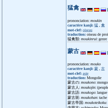
猛禽
prononciation:
moukin
caractère kanji:
猛
,
禽
mot-clef:
oiseau
traduction:
oiseau de proi
猛禽類:
moukinrui
: genr
蒙古
prononciation:
mouko
caractère kanji:
蒙
,
古
mot-clef:
asie
traduction:
Mongolie
蒙古の:
moukono
: mongo
蒙古人:
moukojin
: (peup
蒙古語:
moukogo
: langu
蒙古斑:
moukohan
: tach
蒙古帝国:
moukoteikoku
:
内蒙古:
uchimouko
: Mong