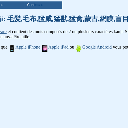
es
Contenus
 mots kanji: 毛髪,毛布,猛威,猛獣,猛禽,蒙古,網膜
ware
et contient des mots composés de 2 ou plusieurs caractères kanji. Si
t aussi être utile.
l que
Apple iPhone
Apple iPad
ou
Google Android
vous pou