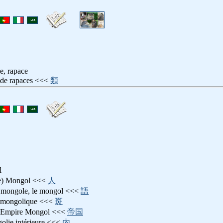
e, rapace
e de rapaces <<<
類
l
le) Mongol <<<
人
e mongole, le mongol <<<
語
e mongolique <<<
斑
 Empire Mongol <<<
帝国
olie intérieure <<<
内